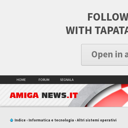
FOLLOW
WITH TAPAT
Open in 
HOME
FORUM
SEGNALA
AMIGA
NEWS
.IT
Indice
‹
Informatica e tecnologia
‹
Altri sistemi operativi