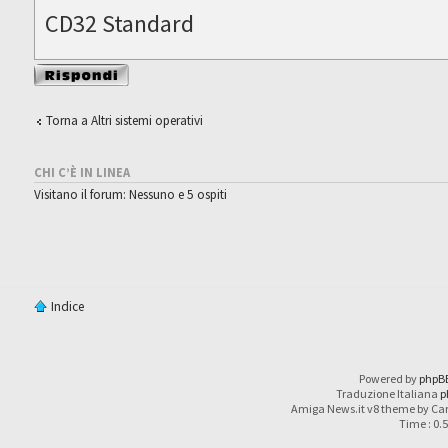
CD32 Standard
Rispondi al
messaggio
Torna a Altri sistemi operativi
CHI C’È IN LINEA
Visitano il forum: Nessuno e 5 ospiti
Indice
Powered by
phpB
Traduzione Italiana
p
Amiga News.it v8 theme by Car
Time : 0.5