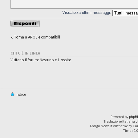
Visualizza ultimi messaggi:
Rispondi al
messaggio
Torna a AROS e compatibili
CHI C’È IN LINEA
Visitano il forum: Nessuno e 1 ospite
Indice
Powered by
phpB
Traduzione Italiana
p
Amiga News.it v8 theme by Car
Time : 0.0