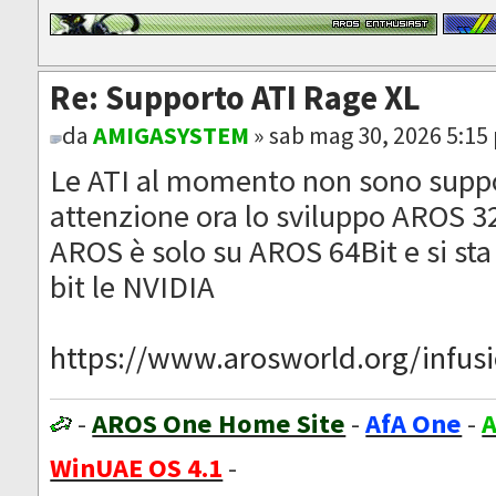
Re: Supporto ATI Rage XL
da
AMIGASYSTEM
» sab mag 30, 2026 5:15
Le ATI al momento non sono suppo
attenzione ora lo sviluppo AROS 32
AROS è solo su AROS 64Bit e si sta
bit le NVIDIA
https://www.arosworld.org/infusio
-
AROS One Home Site
-
AfA One
-
A
WinUAE OS 4.1
-