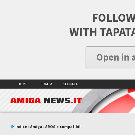
FOLLOW
WITH TAPAT
Open in 
HOME
FORUM
SEGNALA
AMIGA
NEWS
.IT
Indice
‹
Amiga
‹
AROS e compatibili