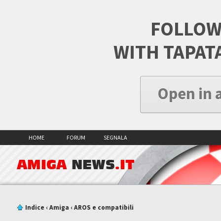
FOLLOW
WITH TAPAT
Open in 
HOME
FORUM
SEGNALA
AMIGA
NEWS
.IT
Indice
‹
Amiga
‹
AROS e compatibili