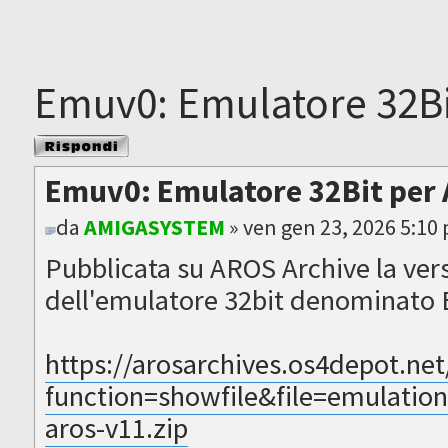
Emuv0: Emulatore 32Bi
Rispondi al
messaggio
Emuv0: Emulatore 32Bit per
da
AMIGASYSTEM
» ven gen 23, 2026 5:10
Pubblicata su AROS Archive la vers
dell'emulatore 32bit denominato
https://arosarchives.os4depot.net
function=showfile&file=emulati
aros-v11.zip