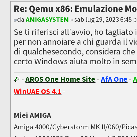
Re: Qemu x86: Emulazione M
da
AMIGASYSTEM
» sab lug 29, 2023 6:45 
Se ti riferisci all'avvio, ho tagliat
per non annoiare a chi guarda il v
di qualchesecondo, considera che 
certo Windows aiuta molto in sempl
-
AROS One Home Site
-
AfA One
-
A
WinUAE OS 4.1
-
Miei AMIGA
Amiga 4000/Cyberstorm MK II/060/Picas