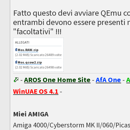
Fatto questo devi avviare QEmu con
entrambi devono essere presenti ne
"facoltativi" !!!
ALLEGATI
Mos.RAW.zip
(2.02 MiB) Scaricato 26489 volte
Mos.qcow2.zip
(2.02 MiB) Scaricato 26498 volte
-
AROS One Home Site
-
AfA One
-
A
WinUAE OS 4.1
-
Miei AMIGA
Amiga 4000/Cyberstorm MK II/060/Picas