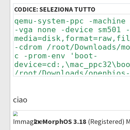
CODICE:
SELEZIONA TUTTO
qemu-system-ppc -machine
-vga none -device sm501 
media=disk,format=raw,fi
-cdrom /root/Downloads/m
c -prom-env 'boot-
device=cd:,\mac_ppc32\bo
/root/Downloads/openbios
ide-hd,drive=hd-drive,bu
file='/root/Downloads/hd
ciao
drive,format=raw -net ni
user
2x MorphOS 3.18
(Registered) 