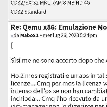
CD32/SX-32 MK1 RAM 8 MB HD 4G
CD32 Standard
Re: Qemu x86: Emulazione M
da
Mabo81
» mer lug 26, 2023 5:24 pm
[
Sìsì me ne sono accorto dopo che er
Ho 2 mos registrati e un aos in ta
licenze... Cmq per mos la licenza v
intenso dell'os se non han cambiat
inchioda... Cmq l'ho ricevuto da u
virt-manager non lo digerisce per 