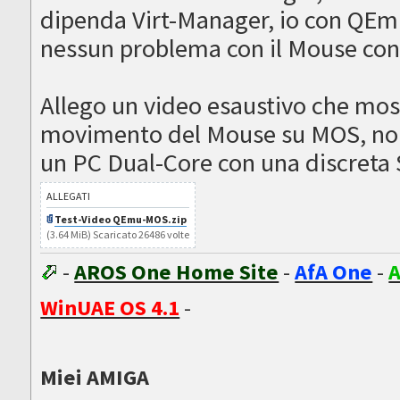
dipenda Virt-Manager, io con QE
nessun problema con il Mouse con 
Allego un video esaustivo che most
movimento del Mouse su MOS, nono
un PC Dual-Core con una discreta
ALLEGATI
Test-Video QEmu-MOS.zip
(3.64 MiB) Scaricato 26486 volte
-
AROS One Home Site
-
AfA One
-
A
WinUAE OS 4.1
-
Miei AMIGA