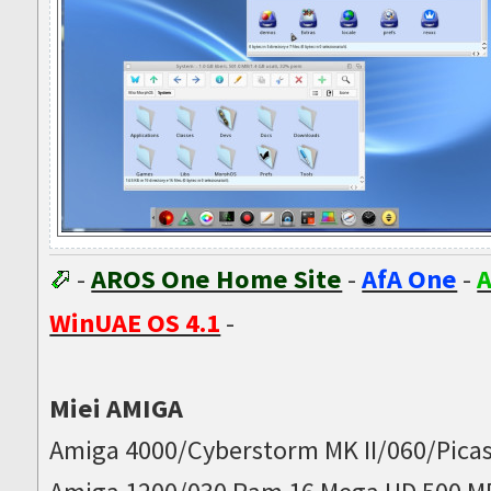
-
AROS One Home Site
-
AfA One
-
A
WinUAE OS 4.1
-
Miei AMIGA
Amiga 4000/Cyberstorm MK II/060/Picas