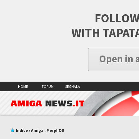
FOLLOW
WITH TAPAT
Open in 
HOME
FORUM
SEGNALA
AMIGA
NEWS
.IT
Indice
‹
Amiga
‹
MorphOS