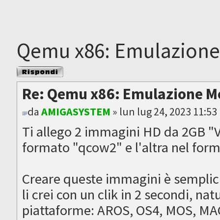
Qemu x86: Emulazion
Rispondi al
messaggio
Re: Qemu x86: Emulazione 
da
AMIGASYSTEM
» lun lug 24, 2023 11:5
Ti allego 2 immagini HD da 2GB "V
formato "qcow2" e l'altra nel fo
Creare queste immagini è semplici
li crei con un clik in 2 secondi, na
piattaforme: AROS, OS4, MOS, MA