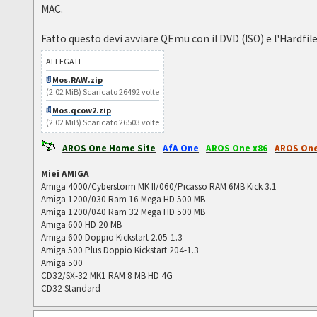
MAC.
Fatto questo devi avviare QEmu con il DVD (ISO) e l'Hardfile
ALLEGATI
Mos.RAW.zip
(2.02 MiB) Scaricato 26492 volte
Mos.qcow2.zip
(2.02 MiB) Scaricato 26503 volte
-
AROS One Home Site
-
AfA One
-
AROS One x86
-
AROS One
Miei AMIGA
Amiga 4000/Cyberstorm MK II/060/Picasso RAM 6MB Kick 3.1
Amiga 1200/030 Ram 16 Mega HD 500 MB
Amiga 1200/040 Ram 32 Mega HD 500 MB
Amiga 600 HD 20 MB
Amiga 600 Doppio Kickstart 2.05-1.3
Amiga 500 Plus Doppio Kickstart 204-1.3
Amiga 500
CD32/SX-32 MK1 RAM 8 MB HD 4G
CD32 Standard