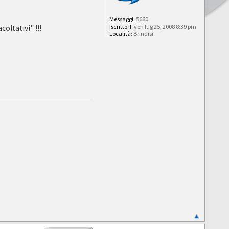
Messaggi:
5660
Iscritto il:
ven lug 25, 2008 8:39 pm
oltativi" !!!
Località:
Brindisi