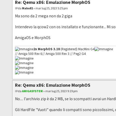
Re: Qemu x86: Emulazione MorphOS
da
Mabo81
» mar lug 25, 2023 5:25 pm
Ma sono da 2 mega non da 2 giga
Intendevo la qcow2 con os installato e funzionante... Mi s
AmigaOS e MorphOS
2x MorphOS 3.18
(Registered) MacMini G4
// Amiga 500 Rev 6// Amiga 500 Rev 3 // Peg2 G4
Re: Qemu x86: Emulazione MorphOS
da
AMIGASYSTEM
» mar lug 25, 2023 9:19 pm
No.... l'archivio zip è da 2 MB, se lo scompatti avrai un HardF
Gli HardFile "Vuoti" quando li compatti sono piccolissimi, 