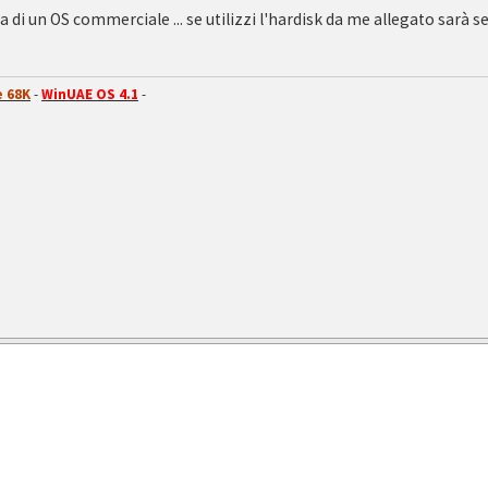
a di un OS commerciale ... se utilizzi l'hardisk da me allegato sarà 
 68K
-
WinUAE OS 4.1
-