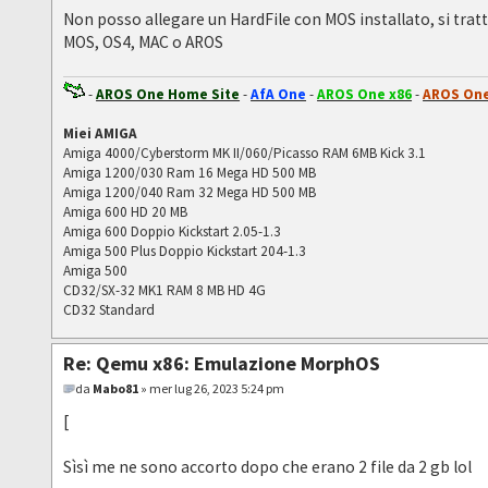
Non posso allegare un HardFile con MOS installato, si tratt
MOS, OS4, MAC o AROS
-
AROS One Home Site
-
AfA One
-
AROS One x86
-
AROS One
Miei AMIGA
Amiga 4000/Cyberstorm MK II/060/Picasso RAM 6MB Kick 3.1
Amiga 1200/030 Ram 16 Mega HD 500 MB
Amiga 1200/040 Ram 32 Mega HD 500 MB
Amiga 600 HD 20 MB
Amiga 600 Doppio Kickstart 2.05-1.3
Amiga 500 Plus Doppio Kickstart 204-1.3
Amiga 500
CD32/SX-32 MK1 RAM 8 MB HD 4G
CD32 Standard
Re: Qemu x86: Emulazione MorphOS
da
Mabo81
» mer lug 26, 2023 5:24 pm
[
Sìsì me ne sono accorto dopo che erano 2 file da 2 gb lol