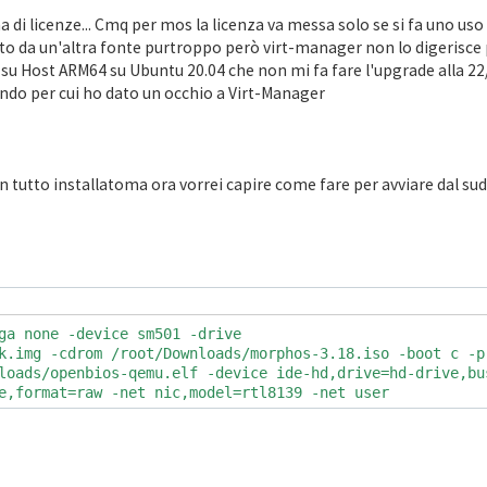
 di licenze... Cmq per mos la licenza va messa solo se si fa uno uso
uto da un'altra fonte purtroppo però virt-manager non lo digerisce 
do su Host ARM64 su Ubuntu 20.04 che non mi fa fare l'upgrade alla 2
mando per cui ho dato un occhio a Virt-Manager
n tutto installatoma ora vorrei capire come fare per avviare dal s
ga none -device sm501 -drive
k.img -cdrom /root/Downloads/morphos-3.18.iso -boot c -p
loads/openbios-qemu.elf -device ide-hd,drive=hd-drive,bu
e,format=raw -net nic,model=rtl8139 -net user