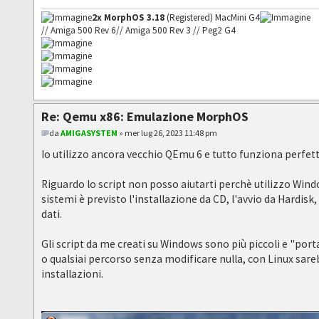
2x MorphOS 3.18
(Registered) MacMini G4
// Amiga 500 Rev 6// Amiga 500 Rev 3 // Peg2 G4
Re: Qemu x86: Emulazione MorphOS
da
AMIGASYSTEM
» mer lug 26, 2023 11:48 pm
Io utilizzo ancora vecchio QEmu 6 e tutto funziona perfet
Riguardo lo script non posso aiutarti perchè utilizzo Wind
sistemi è previsto l'installazione da CD, l'avvio da Hardisk
dati.
Gli script da me creati su Windows sono più piccoli e "porta
o qualsiai percorso senza modificare nulla, con Linux sar
installazioni.