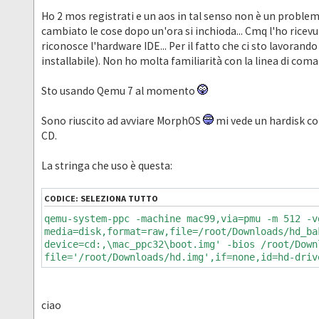
Ho 2 mos registrati e un aos in tal senso non è un problema
cambiato le cose dopo un'ora si inchioda... Cmq l'ho ricev
riconosce l'hardware IDE... Per il fatto che ci sto lavoran
installabile). Non ho molta familiarità con la linea di co
Sto usando Qemu 7 al momento
Sono riuscito ad avviare MorphOS
mi vede un hardisk co
CD.
La stringa che uso è questa:
CODICE:
SELEZIONA TUTTO
qemu-system-ppc -machine mac99,via=pmu -m 512 -v
media=disk,format=raw,file=/root/Downloads/hd_ba
device=cd:,\mac_ppc32\boot.img' -bios /root/Down
file='/root/Downloads/hd.img',if=none,id=hd-driv
ciao