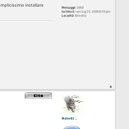
semplicissimo installare
Messaggi:
5660
Iscritto il:
ven lug 25, 2008 8:39 pm
Località:
Brindisi
Mabo81