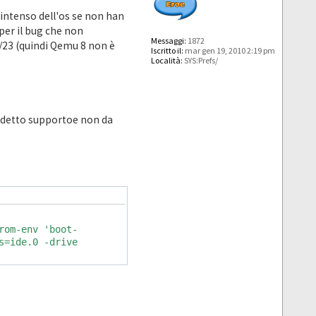
 intenso dell'os se non han
per il bug che non
Messaggi:
1872
2/23 (quindi Qemu 8 non è
Iscritto il:
mar gen 19, 2010 2:19 pm
Località:
SYS:Prefs/
uddetto supportoe non da
rom-env 'boot-
s=ide.0 -drive