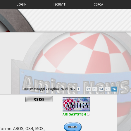
LOGIN
ISCRIVITI
CERCA
386 messaggi •
Pagina
26
di
26
•
...
1
22
23
24
25
26
AMIGASYSTEM
taforme: AROS, OS4, MOS,