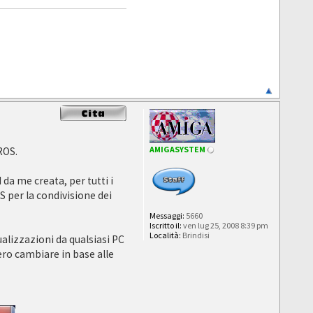
AMIGASYSTEM
ROS.
da me creata, per tutti i
S per la condivisione dei
Messaggi:
5660
Iscritto il:
ven lug 25, 2008 8:39 pm
Località:
Brindisi
ualizzazioni da qualsiasi PC
ero cambiare in base alle