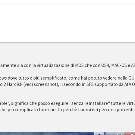
tamente sia con la virtualizzazione di MOS che con OS4, MAC-OS e A
ows dove tutto è più semplificato, come hai potuto vedere nella GUI 
, o 2 Hardisk (vedi screenshot), il secondo in SFS supportato da AfA O
ble", significa che posso eseguire "senza reinstallare" tutte le virt
ebbe più complicato fare questo perchè i nomi dei percorsi potrebb