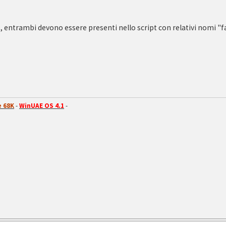
, entrambi devono essere presenti nello script con relativi nomi "fac
 68K
-
WinUAE OS 4.1
-