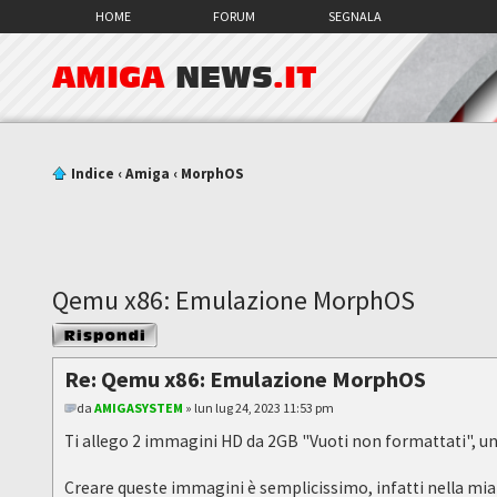
HOME
FORUM
SEGNALA
AMIGA
NEWS
.IT
Indice
‹
Amiga
‹
MorphOS
Qemu x86: Emulazione MorphOS
Rispondi al
messaggio
Re: Qemu x86: Emulazione MorphOS
da
AMIGASYSTEM
» lun lug 24, 2023 11:53 pm
Ti allego 2 immagini HD da 2GB "Vuoti non formattati", u
Creare queste immagini è semplicissimo, infatti nella mia G