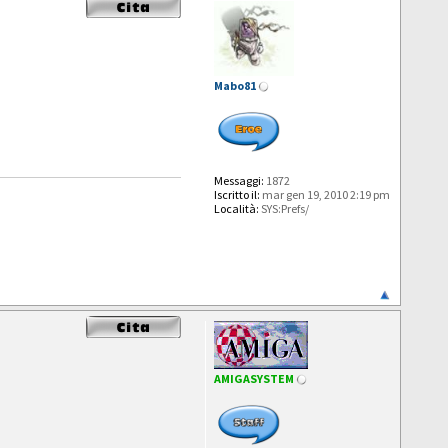
Mabo81
Messaggi:
1872
Iscritto il:
mar gen 19, 2010 2:19 pm
Località:
SYS:Prefs/
AMIGASYSTEM