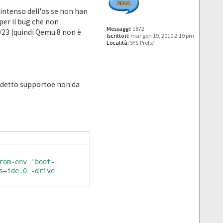
 intenso dell'os se non han
per il bug che non
Messaggi:
1872
2/23 (quindi Qemu 8 non è
Iscritto il:
mar gen 19, 2010 2:19 pm
Località:
SYS:Prefs/
uddetto supportoe non da
rom-env 'boot-
s=ide.0 -drive