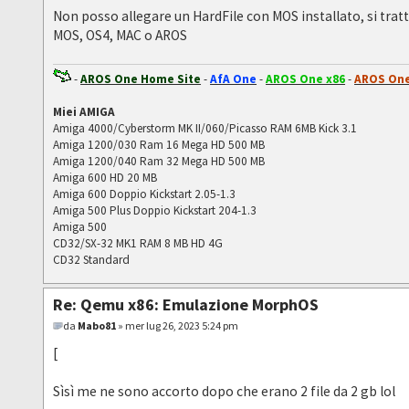
Non posso allegare un HardFile con MOS installato, si tratt
MOS, OS4, MAC o AROS
-
AROS One Home Site
-
AfA One
-
AROS One x86
-
AROS One
Miei AMIGA
Amiga 4000/Cyberstorm MK II/060/Picasso RAM 6MB Kick 3.1
Amiga 1200/030 Ram 16 Mega HD 500 MB
Amiga 1200/040 Ram 32 Mega HD 500 MB
Amiga 600 HD 20 MB
Amiga 600 Doppio Kickstart 2.05-1.3
Amiga 500 Plus Doppio Kickstart 204-1.3
Amiga 500
CD32/SX-32 MK1 RAM 8 MB HD 4G
CD32 Standard
Re: Qemu x86: Emulazione MorphOS
da
Mabo81
» mer lug 26, 2023 5:24 pm
[
Sìsì me ne sono accorto dopo che erano 2 file da 2 gb lol