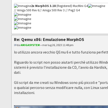
2x MorphOS 3.18
(Registered) MacMini G4
// Amiga 500 Rev 6// Amiga 500 Rev 3 // Peg2 G4
Re: Qemu x86: Emulazione MorphOS
da
AMIGASYSTEM
» mer lug 26, 2023 11:48 pm
Io utilizzo ancora vecchio QEmu 6 e tutto funziona perfet
Riguardo lo script non posso aiutarti perchè utilizzo Wind
sistemi è previsto l'installazione da CD, l'avvio da Hardisk
dati.
Gli script da me creati su Windows sono più piccoli e "porta
o qualsiai percorso senza modificare nulla, con Linux sar
installazioni.