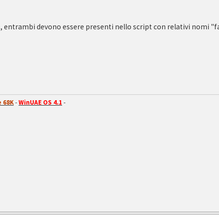
, entrambi devono essere presenti nello script con relativi nomi "fac
 68K
-
WinUAE OS 4.1
-