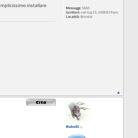
semplicissimo installare
Messaggi:
5660
Iscritto il:
ven lug 25, 2008 8:39 pm
Località:
Brindisi
Mabo81