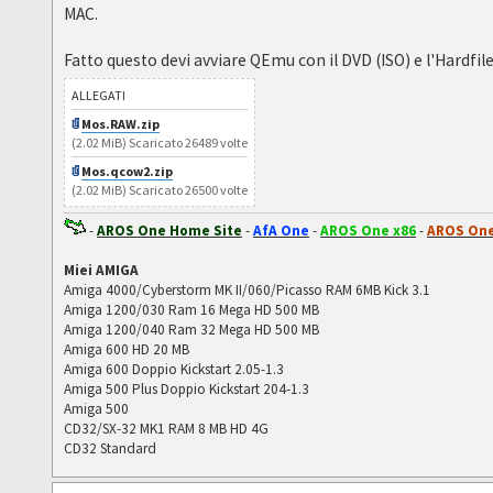
MAC.
Fatto questo devi avviare QEmu con il DVD (ISO) e l'Hardfile
ALLEGATI
Mos.RAW.zip
(2.02 MiB) Scaricato 26489 volte
Mos.qcow2.zip
(2.02 MiB) Scaricato 26500 volte
-
AROS One Home Site
-
AfA One
-
AROS One x86
-
AROS One
Miei AMIGA
Amiga 4000/Cyberstorm MK II/060/Picasso RAM 6MB Kick 3.1
Amiga 1200/030 Ram 16 Mega HD 500 MB
Amiga 1200/040 Ram 32 Mega HD 500 MB
Amiga 600 HD 20 MB
Amiga 600 Doppio Kickstart 2.05-1.3
Amiga 500 Plus Doppio Kickstart 204-1.3
Amiga 500
CD32/SX-32 MK1 RAM 8 MB HD 4G
CD32 Standard