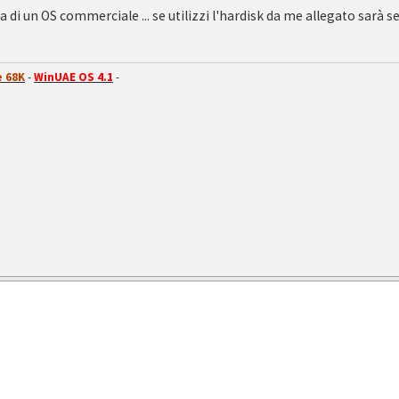
a di un OS commerciale ... se utilizzi l'hardisk da me allegato sarà 
 68K
-
WinUAE OS 4.1
-