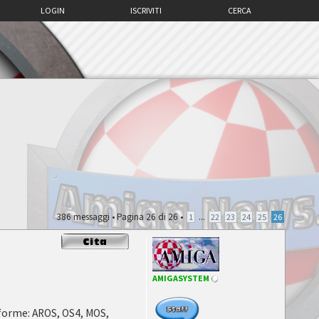
LOGIN
ISCRIVITI
CERCA
386 messaggi •
Pagina
26
di
26
•
...
1
22
23
24
25
26
AMIGASYSTEM
taforme: AROS, OS4, MOS,