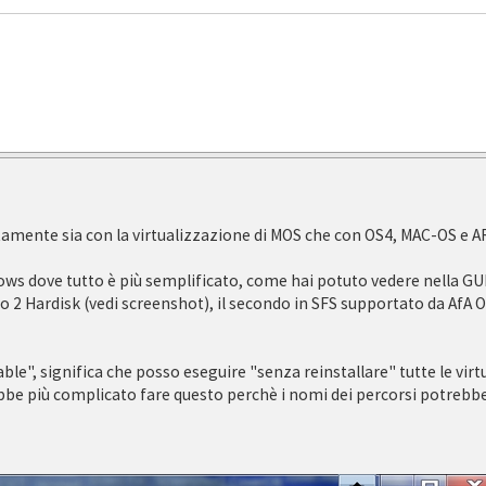
tamente sia con la virtualizzazione di MOS che con OS4, MAC-OS e A
ows dove tutto è più semplificato, come hai potuto vedere nella GUI 
, o 2 Hardisk (vedi screenshot), il secondo in SFS supportato da AfA O
ble", significa che posso eseguire "senza reinstallare" tutte le virt
ebbe più complicato fare questo perchè i nomi dei percorsi potrebb