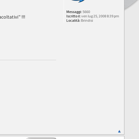
Messaggi:
5660
Iscritto il:
ven lug 25, 2008 8:39 pm
oltativi" !!!
Località:
Brindisi