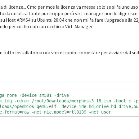
 di licenze... Cmq per mos la licenza va messa solo se si fa uno uso
uto da un'altra fonte purtroppo però virt-manager non lo digerisce 
do su Host ARM64 su Ubuntu 20.04 che non mi fa fare l'upgrade alla 2
mando per cui ho dato un occhio a Virt-Manager
n tutto installatoma ora vorrei capire come fare per avviare dal s
ga none -device sm501 -drive
k.img -cdrom /root/Downloads/morphos-3.18.iso -boot c -p
loads/openbios-qemu.elf -device ide-hd,drive=hd-drive,bu
e,format=raw -net nic,model=rtl8139 -net user