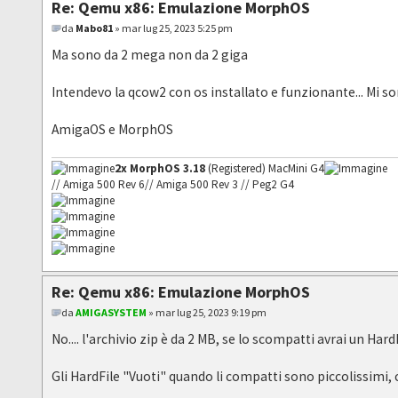
Re: Qemu x86: Emulazione MorphOS
da
Mabo81
» mar lug 25, 2023 5:25 pm
Ma sono da 2 mega non da 2 giga
Intendevo la qcow2 con os installato e funzionante... Mi s
AmigaOS e MorphOS
2x MorphOS 3.18
(Registered) MacMini G4
// Amiga 500 Rev 6// Amiga 500 Rev 3 // Peg2 G4
Re: Qemu x86: Emulazione MorphOS
da
AMIGASYSTEM
» mar lug 25, 2023 9:19 pm
No.... l'archivio zip è da 2 MB, se lo scompatti avrai un HardF
Gli HardFile "Vuoti" quando li compatti sono piccolissimi, 