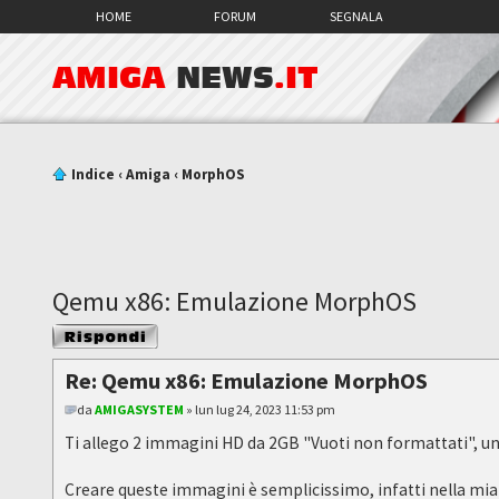
HOME
FORUM
SEGNALA
AMIGA
NEWS
.IT
Indice
‹
Amiga
‹
MorphOS
Qemu x86: Emulazione MorphOS
Rispondi al
messaggio
Re: Qemu x86: Emulazione MorphOS
da
AMIGASYSTEM
» lun lug 24, 2023 11:53 pm
Ti allego 2 immagini HD da 2GB "Vuoti non formattati", u
Creare queste immagini è semplicissimo, infatti nella mia G