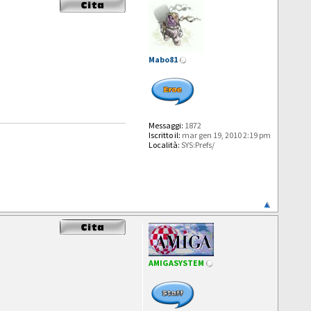
Mabo81
Messaggi:
1872
Iscritto il:
mar gen 19, 2010 2:19 pm
Località:
SYS:Prefs/
AMIGASYSTEM