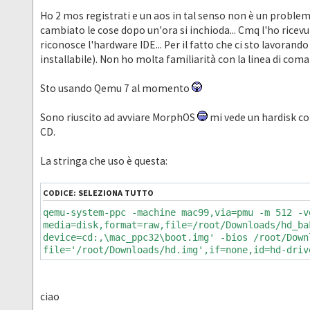
Ho 2 mos registrati e un aos in tal senso non è un problema
cambiato le cose dopo un'ora si inchioda... Cmq l'ho ricev
riconosce l'hardware IDE... Per il fatto che ci sto lavoran
installabile). Non ho molta familiarità con la linea di co
Sto usando Qemu 7 al momento
Sono riuscito ad avviare MorphOS
mi vede un hardisk co
CD.
La stringa che uso è questa:
CODICE:
SELEZIONA TUTTO
qemu-system-ppc -machine mac99,via=pmu -m 512 -v
media=disk,format=raw,file=/root/Downloads/hd_ba
device=cd:,\mac_ppc32\boot.img' -bios /root/Down
file='/root/Downloads/hd.img',if=none,id=hd-driv
ciao