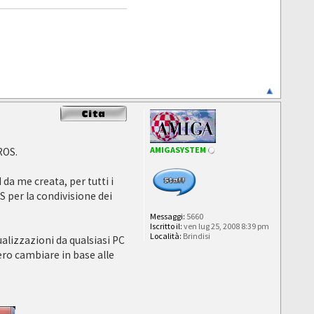
AMIGASYSTEM
ROS.
da me creata, per tutti i
S per la condivisione dei
Messaggi:
5660
Iscritto il:
ven lug 25, 2008 8:39 pm
Località:
Brindisi
ualizzazioni da qualsiasi PC
ero cambiare in base alle