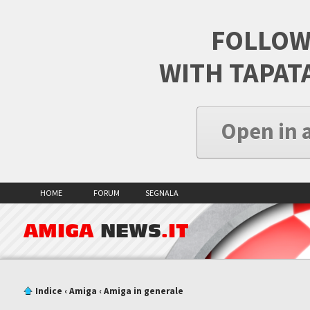
FOLLOW
WITH TAPAT
Open in 
HOME
FORUM
SEGNALA
AMIGA
NEWS
.IT
Indice
‹
Amiga
‹
Amiga in generale