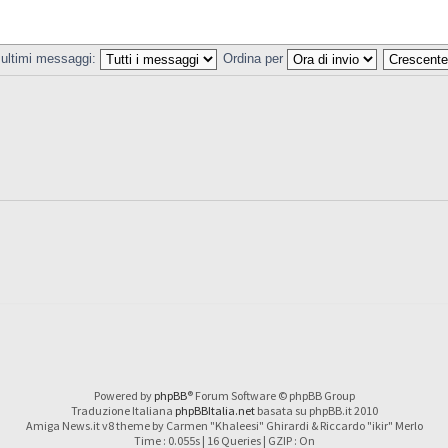
 ultimi messaggi:
Ordina per
Powered by
phpBB
® Forum Software © phpBB Group
Traduzione Italiana
phpBBItalia.net
basata su phpBB.it 2010
Amiga News.it v8 theme by Carmen "Khaleesi" Ghirardi & Riccardo "ikir" Merlo
Time : 0.055s | 16 Queries | GZIP : On