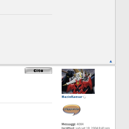
MazinKaesar
Messaggi:
4084
Iscritto il:
sab set 18, 2004 8:43 pm