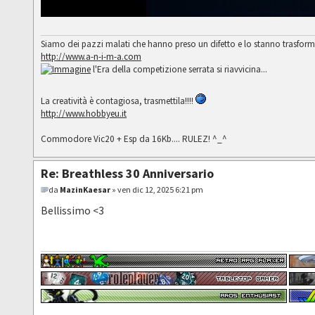
Siamo dei pazzi malati che hanno preso un difetto e lo stanno trasfor
http://www.a-n-i-m-a.com
l'Era della competizione serrata si riavvicina...
La creatività è contagiosa, trasmettila!!!!
http://www.hobbyeu.it
Commodore Vic20 + Esp da 16Kb.... RULEZ! ^_^
Re: Breathless 30 Anniversario
da
MazinKaesar
» ven dic 12, 2025 6:21 pm
Bellissimo <3