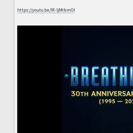
https://youtu.be/IR-ljMtbmOI