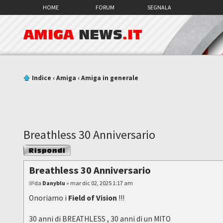
HOME
FORUM
SEGNALA
AMIGA
NEWS
.IT
Indice
‹
Amiga
‹
Amiga in generale
Breathless 30 Anniversario
Rispondi al
messaggio
Breathless 30 Anniversario
da
Danyblu
» mar dic 02, 2025 1:17 am
Onoriamo i
Field of Vision
!!!
30 anni di BREATHLESS , 30 anni di un MITO