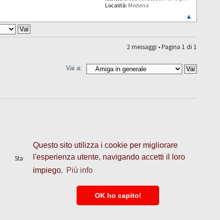
Località:
Modena
2 messaggi • Pagina
1
di
1
Vai a:
Questo sito utilizza i cookie per migliorare
l'esperienza utente, navigando accetti il loro
Staff
•
Cancella cookie
• Tutti gli orari sono UTC + 1 ora [
ora legale
]
impiego.
Più info
OK ho capito!