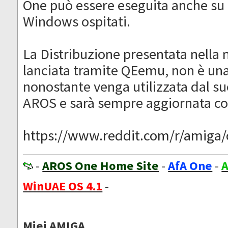
One può essere eseguita anche su 
Windows ospitati.
La Distribuzione presentata nella n
lanciata tramite QEemu, non è un
nonostante venga utilizzata dal s
AROS e sarà sempre aggiornata c
https://www.reddit.com/r/amiga/c
-
AROS One Home Site
-
AfA One
-
A
WinUAE OS 4.1
-
Miei AMIGA