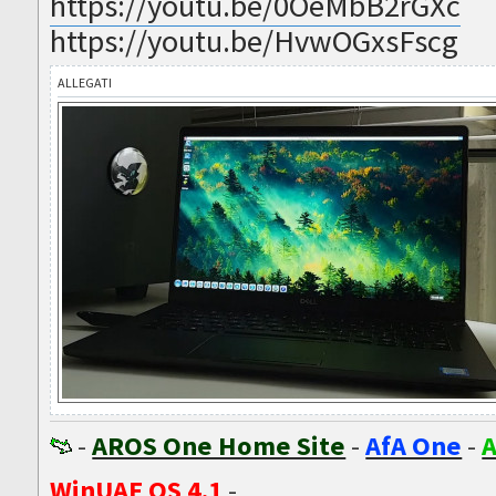
https://youtu.be/0OeMbB2rGXc
https://youtu.be/HvwOGxsFscg
ALLEGATI
-
AROS One Home Site
-
AfA One
-
A
WinUAE OS 4.1
-