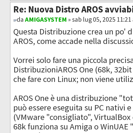
Re: Nuova Distro AROS avviab
da
AMIGASYSTEM
» sab lug 05, 2025 11:21
Questa Distribuzione crea un po' di
AROS, come accade nella discussio
Vorrei solo fare una piccola precis
DistribuzioniAROS One (68k, 32bit 
che fare con Linux; non viene utili
AROS One è una distribuzione "to
può essere eseguita su PC nativi e
(VMware "consigliato", VirtualBo
68k funziona su Amiga o WinUAE "c