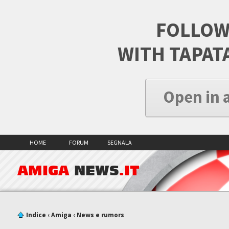
FOLLOW
WITH TAPAT
Open in 
HOME
FORUM
SEGNALA
AMIGA
NEWS
.IT
Indice
‹
Amiga
‹
News e rumors