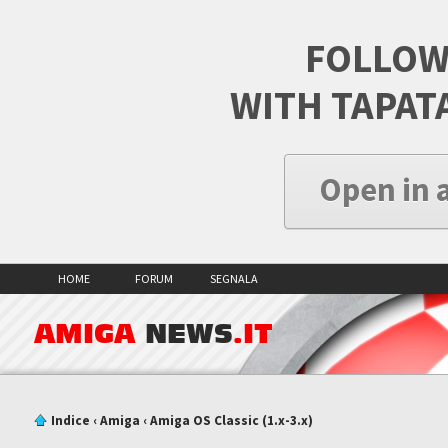
FOLLOW
WITH TAPAT
Open in 
HOME
FORUM
SEGNALA
AMIGA
NEWS
.IT
Indice
‹
Amiga
‹
Amiga OS Classic (1.x-3.x)