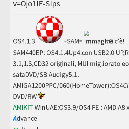
v=Ojo1IE-SIps
OS4.1.3
+SAM=
NG c'è!
SAM440EP: OS4.1.4Up4:con USB2.0 UP,Ru
3.1,1.3,CD32 originali, MUI migliorato
sataDVD/SB Audigy5.1.
AMIGA1200PPC/060(HomeTower):OS4
Cl
DVD/RW
AMIKIT
WinUAE:OS3.9/OS4 FE : AMD A8 
A
dvance