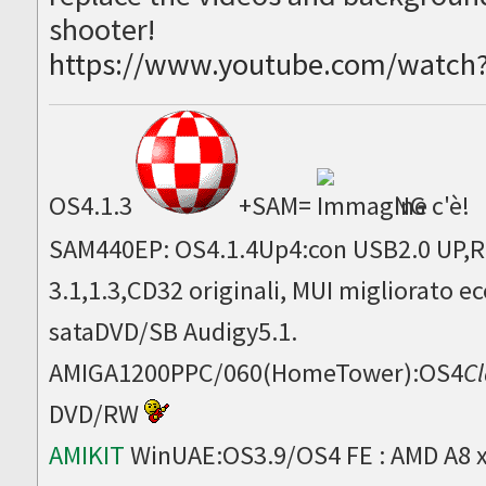
shooter!
https://www.youtube.com/watch?
OS4.1.3
+SAM=
NG c'è!
SAM440EP: OS4.1.4Up4:con USB2.0 UP,Ru
3.1,1.3,CD32 originali, MUI migliorato
sataDVD/SB Audigy5.1.
AMIGA1200PPC/060(HomeTower):OS4
Cl
DVD/RW
AMIKIT
WinUAE:OS3.9/OS4 FE : AMD A8 