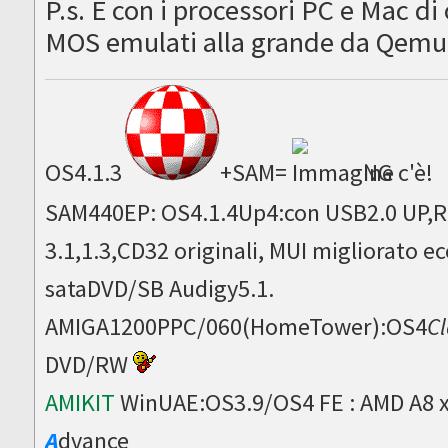
P.s. E con i processori PC e Mac di
MOS emulati alla grande da Qemu
OS4.1.3
+SAM=
NG c'è!
SAM440EP: OS4.1.4Up4:con USB2.0 UP,Ru
3.1,1.3,CD32 originali, MUI migliorato
sataDVD/SB Audigy5.1.
AMIGA1200PPC/060(HomeTower):OS4
Cl
DVD/RW
AMIKIT
WinUAE:OS3.9/OS4 FE : AMD A8 
A
dvance