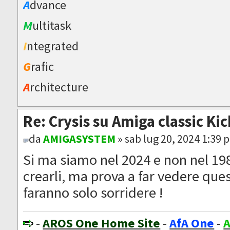
A
dvance
M
ultitask
I
ntegrated
G
rafic
A
rchitecture
Re: Crysis su Amiga classic Ki
da
AMIGASYSTEM
» sab lug 20, 2024 1:39 
Si ma siamo nel 2024 e non nel 198
crearli, ma prova a far vedere quest
faranno solo sorridere !
-
AROS One Home Site
-
AfA One
-
A