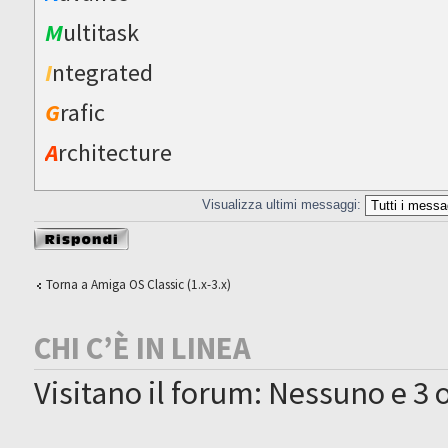
M
ultitask
I
ntegrated
G
rafic
A
rchitecture
Visualizza ultimi messaggi:
Rispondi al
messaggio
Torna a Amiga OS Classic (1.x-3.x)
CHI C’È IN LINEA
Visitano il forum: Nessuno e 3 o