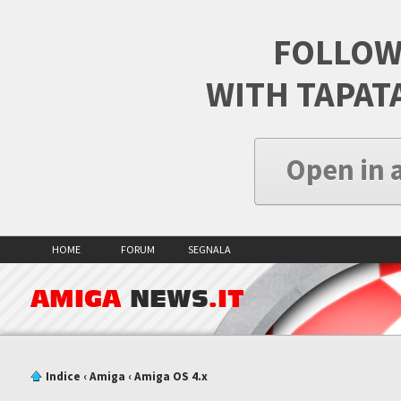
FOLLOW
WITH TAPAT
Open in 
HOME
FORUM
SEGNALA
AMIGA
NEWS
.IT
Indice
‹
Amiga
‹
Amiga OS 4.x