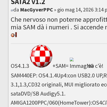
SATA2 v1.2
da
MacGyverPPC
» gio mag 14, 2026 3:14
Che nervoso non poterne approfitt
mia SAM dà i numeri . Si accende 
OS4.1.3
+SAM=
NG c'è!
SAM440EP: OS4.1.4Up4:con USB2.0 UP,Ru
3.1,1.3,CD32 originali, MUI migliorato
sataDVD/SB Audigy5.1.
AMIGA1200PPC/060(HomeTower):OS4
Cl