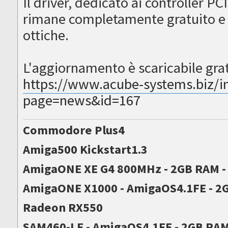
Il driver, dedicato ai controller PC
rimane completamente gratuito e 
ottiche.
L'aggiornamento è scaricabile grat
https://www.acube-systems.biz/i
page=news&id=167
Commodore Plus4
Amiga500 Kickstart1.3
AmigaONE XE G4 800MHz - 2GB RAM 
AmigaONE X1000 - AmigaOS4.1FE - 2G
Radeon RX550
SAM460-LE - AmigaOS4.1FE - 2GB RA