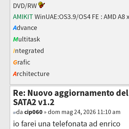
DVD/RW
AMIKIT
WinUAE:OS3.9/OS4 FE : AMD A8 
A
dvance
M
ultitask
I
ntegrated
G
rafic
A
rchitecture
Re: Nuovo aggiornamento del 
SATA2 v1.2
da
cip060
» dom mag 24, 2026 11:10 am
io farei una telefonata ad enrico