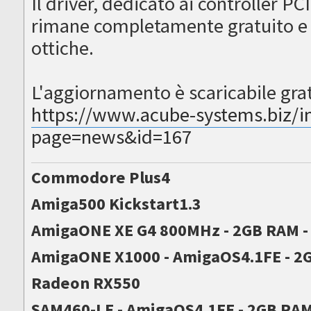
Il driver, dedicato ai controller PC
rimane completamente gratuito e 
ottiche.
L'aggiornamento è scaricabile grat
https://www.acube-systems.biz/i
page=news&id=167
Commodore Plus4
Amiga500 Kickstart1.3
AmigaONE XE G4 800MHz - 2GB RAM 
AmigaONE X1000 - AmigaOS4.1FE - 2G
Radeon RX550
SAM460-LE - AmigaOS4.1FE - 2GB RA