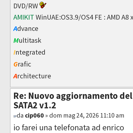
DVD/RW
AMIKIT
WinUAE:OS3.9/OS4 FE : AMD A8 
A
dvance
M
ultitask
I
ntegrated
G
rafic
A
rchitecture
Re: Nuovo aggiornamento del 
SATA2 v1.2
da
cip060
» dom mag 24, 2026 11:10 am
io farei una telefonata ad enrico