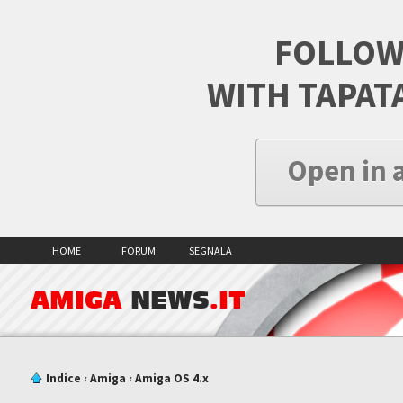
FOLLOW
WITH TAPAT
Open in 
HOME
FORUM
SEGNALA
AMIGA
NEWS
.IT
Indice
‹
Amiga
‹
Amiga OS 4.x