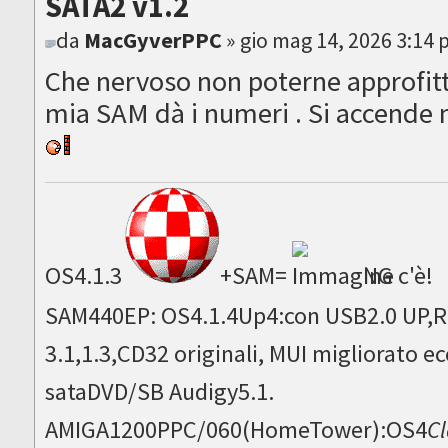
SATA2 v1.2
da
MacGyverPPC
» gio mag 14, 2026 3:14
Che nervoso non poterne approfitt
mia SAM dà i numeri . Si accende 
OS4.1.3
+SAM=
NG c'è!
SAM440EP: OS4.1.4Up4:con USB2.0 UP,Ru
3.1,1.3,CD32 originali, MUI migliorato
sataDVD/SB Audigy5.1.
AMIGA1200PPC/060(HomeTower):OS4
Cl