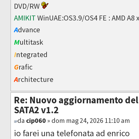
DVD/RW
AMIKIT
WinUAE:OS3.9/OS4 FE : AMD A8 
A
dvance
M
ultitask
I
ntegrated
G
rafic
A
rchitecture
Re: Nuovo aggiornamento del 
SATA2 v1.2
da
cip060
» dom mag 24, 2026 11:10 am
io farei una telefonata ad enrico