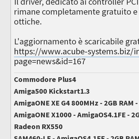
Il driver, dedicato ai controller PC
rimane completamente gratuito e 
ottiche.
L'aggiornamento è scaricabile grat
https://www.acube-systems.biz/i
page=news&id=167
Commodore Plus4
Amiga500 Kickstart1.3
AmigaONE XE G4 800MHz - 2GB RAM 
AmigaONE X1000 - AmigaOS4.1FE - 2G
Radeon RX550
SAM460-LE - AmigaOS4.1FE - 2GB RA