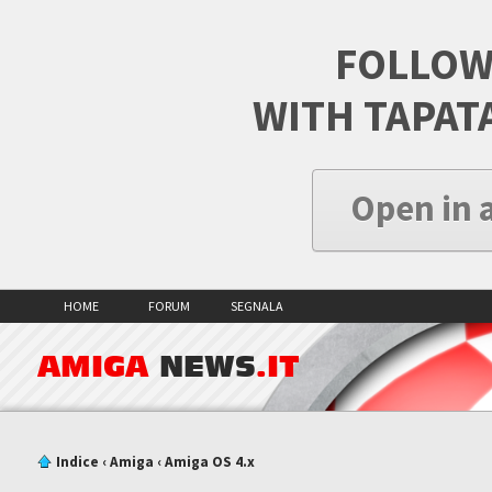
FOLLOW
WITH TAPAT
Open in 
HOME
FORUM
SEGNALA
AMIGA
NEWS
.IT
Indice
‹
Amiga
‹
Amiga OS 4.x