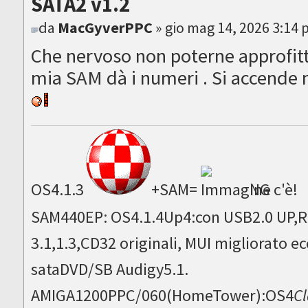
SATA2 v1.2
da
MacGyverPPC
» gio mag 14, 2026 3:14
Che nervoso non poterne approfitt
mia SAM dà i numeri . Si accende 
OS4.1.3
+SAM=
NG c'è!
SAM440EP: OS4.1.4Up4:con USB2.0 UP,Ru
3.1,1.3,CD32 originali, MUI migliorato
sataDVD/SB Audigy5.1.
AMIGA1200PPC/060(HomeTower):OS4
Cl