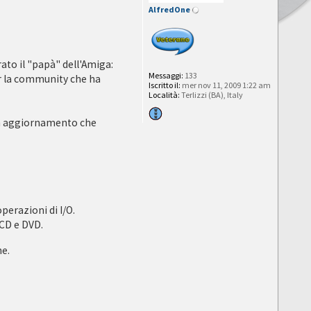
AlfredOne
ato il "papà" dell'Amiga:
Messaggi:
133
er la community che ha
Iscritto il:
mer nov 11, 2009 1:22 am
Località:
Terlizzi (BA), Italy
n aggiornamento che
perazioni di I/O.
 CD e DVD.
he.