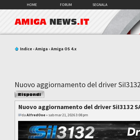
HOME
FORUM
SEGNALA
AMIGA
NEWS
.IT
Indice
‹
Amiga
‹
Amiga OS 4.x
Nuovo aggiornamento del driver SiI313
Rispondi al
messaggio
Nuovo aggiornamento del driver SiI3132 S
da
AlfredOne
» sab mar 21, 2026 3:08 pm