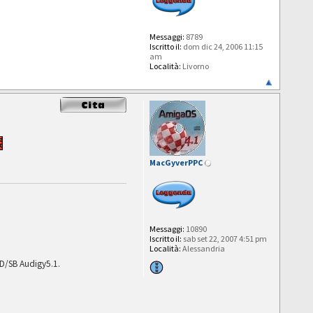
Messaggi:
8789
Iscritto il:
dom dic 24, 2006 11:15
am
Località:
Livorno
MacGyverPPC
Messaggi:
10890
Iscritto il:
sab set 22, 2007 4:51 pm
Località:
Alessandria
D/SB Audigy5.1.