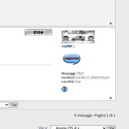
cip060
Messaggi:
7935
Iscritto il:
lun feb 17, 2003 9:19 pm
Località:
Usa
6 messaggi • Pagina
1
di
1
Vai a: