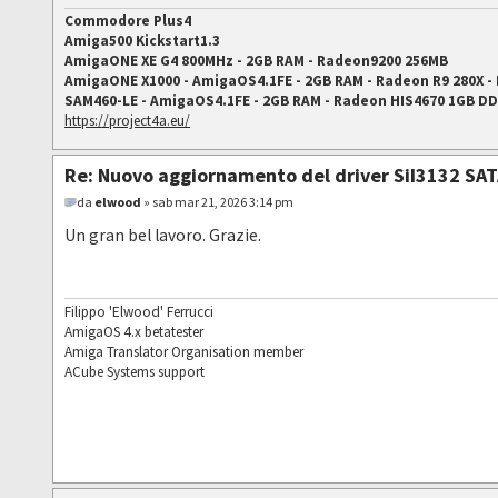
Commodore Plus4
Amiga500 Kickstart1.3
AmigaONE XE G4 800MHz - 2GB RAM - Radeon9200 256MB
AmigaONE X1000 - AmigaOS4.1FE - 2GB RAM - Radeon R9 280X -
SAM460-LE - AmigaOS4.1FE - 2GB RAM - Radeon HIS4670 1GB D
https://project4a.eu/
Re: Nuovo aggiornamento del driver SiI3132 SAT
da
elwood
» sab mar 21, 2026 3:14 pm
Un gran bel lavoro. Grazie.
Filippo 'Elwood' Ferrucci
AmigaOS 4.x betatester
Amiga Translator Organisation member
ACube Systems support