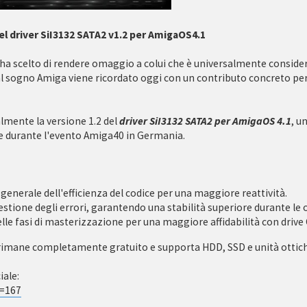
del driver SiI3132 SATA2 v1.2 per AmigaOS4.1
ha scelto di rendere omaggio a colui che è universalmente consider
ta al sogno Amiga viene ricordato oggi con un contributo concreto p
almente la versione 1.2 del
driver SiI3132 SATA2 per AmigaOS 4.1
, u
re durante l'evento Amiga40 in Germania.
nerale dell'efficienza del codice per una maggiore reattività.
tione degli errori, garantendo una stabilità superiore durante le o
lle fasi di masterizzazione per una maggiore affidabilità con drive
32, rimane completamente gratuito e supporta HDD, SSD e unità ottic
iale:
d=167