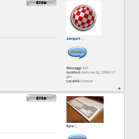
amigait
Messaggi:
615
Iscritto il:
dom nov 02, 2008 7:27
pm
Località:
Firenze
Kyle