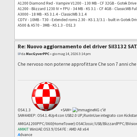
A1200 Diamond Red - Vampire V1200 - 130 MB - CF 32GB - Gotek Drive 
A1200 - Blizzard 1230 IV + FPU - 34 MB - KS 3.1 - CF 4GB - ClassicWB Ful
A3000 - 18 MB - KS 3.1.4 - ClassicWB 3.1.4
CDTV - 10MB - T30 - Extended roms 2.30 - KS 1.3/3.1 - built in Gotek Dri
A500 & A570 - 3MB - KS 1.3 - OS1.3
Re: Nuovo aggiornamento del driver SiI3132 SAT
da
MacGyverPPC
» gio mag 14, 2026 3:14 pm
Che nervoso non poterne approfittare Che son 7 anni che 
OS4.1.3
+SAM=
NG c'è!
SAM440EP: OS4.1.4Up4:con USB2.0 UP,RunInUae integrato con Kickstart
AMIGA1200PPC/060(HomeTower):OS4
Classic
/USB/BlizzardPPC/BVis
AMIKIT
WinUAE:OS3.9/OS4 FE : AMD A8 x64
A
dvance