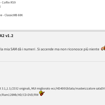
- Coffin R59
l
ve - ClassicWB 68K
A2 v1.2
la mia SAM dà i numeri . Si accende ma non riconosce più niente
 3.1,1.3,CD32 originali, MUI migliorato ecc/HD400GbSata/masterizzatore sataDV
ion/Ram128Mb/HD/CD-DVD/RW