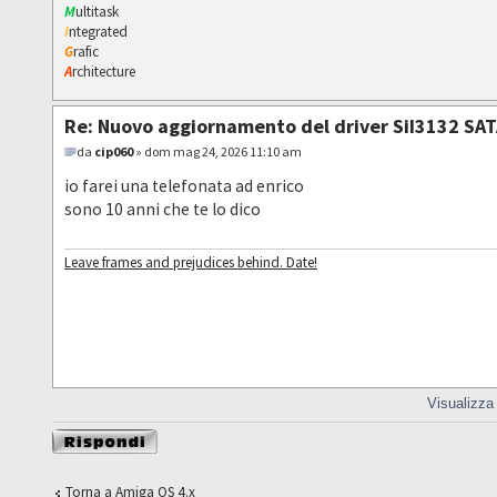
M
ultitask
I
ntegrated
G
rafic
A
rchitecture
Re: Nuovo aggiornamento del driver SiI3132 SAT
da
cip060
» dom mag 24, 2026 11:10 am
io farei una telefonata ad enrico
sono 10 anni che te lo dico
Leave frames and prejudices behind. Date!
Visualizza
Rispondi al
messaggio
Torna a Amiga OS 4.x