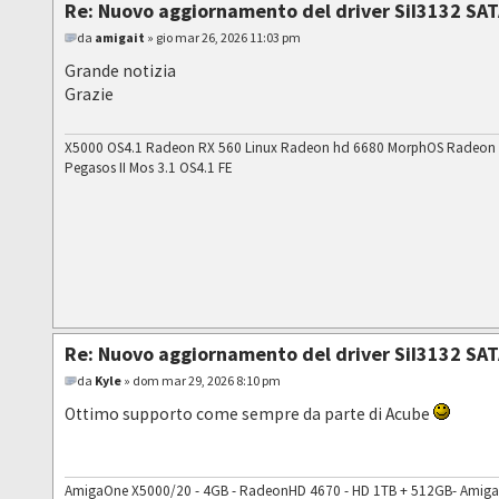
Re: Nuovo aggiornamento del driver SiI3132 SAT
da
amigait
» gio mar 26, 2026 11:03 pm
Grande notizia
Grazie
X5000 OS4.1 Radeon RX 560 Linux Radeon hd 6680 MorphOS Radeon
Pegasos II Mos 3.1 OS4.1 FE
Re: Nuovo aggiornamento del driver SiI3132 SAT
da
Kyle
» dom mar 29, 2026 8:10 pm
Ottimo supporto come sempre da parte di Acube
AmigaOne X5000/20 - 4GB - RadeonHD 4670 - HD 1TB + 512GB- AmigaOS