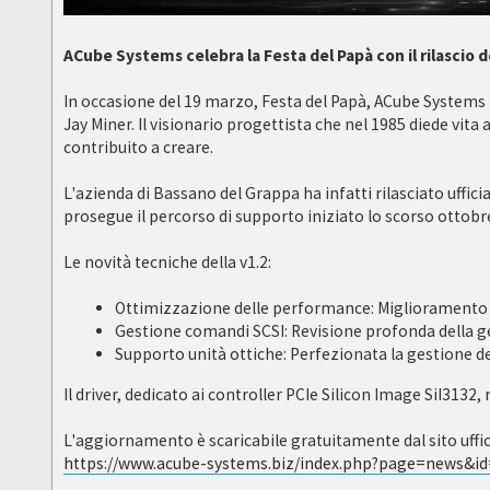
ACube Systems celebra la Festa del Papà con il rilascio 
In occasione del 19 marzo, Festa del Papà, ACube Systems 
Jay Miner. Il visionario progettista che nel 1985 diede vi
contribuito a creare.
L'azienda di Bassano del Grappa ha infatti rilasciato uffici
prosegue il percorso di supporto iniziato lo scorso ottob
Le novità tecniche della v1.2:
Ottimizzazione delle performance: Miglioramento ge
Gestione comandi SCSI: Revisione profonda della ges
Supporto unità ottiche: Perfezionata la gestione de
Il driver, dedicato ai controller PCIe Silicon Image SiI31
L'aggiornamento è scaricabile gratuitamente dal sito uffic
https://www.acube-systems.biz/index.php?page=news&i