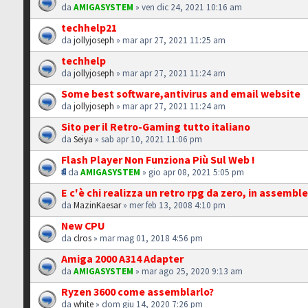
da
AMIGASYSTEM
» ven dic 24, 2021 10:16 am
techhelp21
da
jollyjoseph
» mar apr 27, 2021 11:25 am
techhelp
da
jollyjoseph
» mar apr 27, 2021 11:24 am
Some best software,antivirus and email website
da
jollyjoseph
» mar apr 27, 2021 11:24 am
Sito per il Retro-Gaming tutto italiano
da
Seiya
» sab apr 10, 2021 11:06 pm
Flash Player Non Funziona Più Sul Web !
da
AMIGASYSTEM
» gio apr 08, 2021 5:05 pm
E c'è chi realizza un retro rpg da zero, in assemble
da
MazinKaesar
» mer feb 13, 2008 4:10 pm
New CPU
da
clros
» mar mag 01, 2018 4:56 pm
Amiga 2000 A314 Adapter
da
AMIGASYSTEM
» mar ago 25, 2020 9:13 am
Ryzen 3600 come assemblarlo?
da
white
» dom giu 14, 2020 7:26 pm