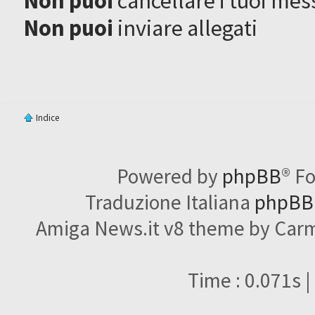
Non puoi
cancellare i tuoi mes
Non puoi
inviare allegati
Indice
Powered by
phpBB
® F
Traduzione Italiana
phpBBI
Amiga News.it v8 theme by Carme
Time : 0.071s |