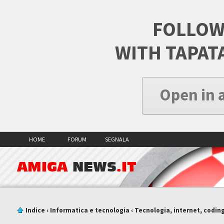
FOLLOW
WITH TAPAT
Open in 
HOME
FORUM
SEGNALA
AMIGA
NEWS
.IT
Indice
‹
Informatica e tecnologia
‹
Tecnologia, internet, codin