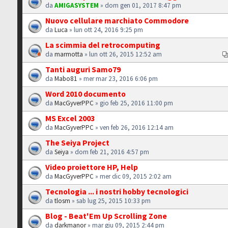
da
AMIGASYSTEM
» dom gen 01, 2017 8:47 pm
Nuovo cellulare marchiato Commodore
da
Luca
» lun ott 24, 2016 9:25 pm
La scimmia del retrocomputing
da
marmotta
» lun ott 26, 2015 12:52 am
Tanti auguri Samo79
da
Mabo81
» mer mar 23, 2016 6:06 pm
Word 2010 documento
da
MacGyverPPC
» gio feb 25, 2016 11:00 pm
MS Excel 2003
da
MacGyverPPC
» ven feb 26, 2016 12:14 am
The Seiya Project
da
Seiya
» dom feb 21, 2016 4:57 pm
Video proiettore HP, Help
da
MacGyverPPC
» mer dic 09, 2015 2:02 am
Tecnologia ... i nostri hobby tecnologici
da
tlosm
» sab lug 25, 2015 10:33 pm
Blog - Beat'Em Up Scrolling Zone
da
darkmanor
» mar giu 09, 2015 2:44 pm