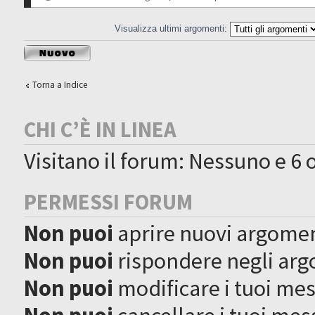
Visualizza ultimi argomenti:
Scrivi un nuovo
argomento
Torna a Indice
CHI C’È IN LINEA
Visitano il forum: Nessuno e 6 o
PERMESSI FORUM
Non puoi
aprire nuovi argome
Non puoi
rispondere negli ar
Non puoi
modificare i tuoi me