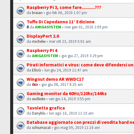
Raspberry Pi 3, come fare...........???
da
braian
» gio feb 06, 2020 1:07 pm
Tuffo Di Capodanno 11° Edizione
da
AMIGASYSTEM
» mer gen 01, 2020 2:09 pm
DisplayPort 2.0
da
michelw
» mer ott 23, 2019 5:01 am
Raspberry Pi 4
da
AMIGASYSTEM
» gio giu 27, 2019 3:29 pm
Pirati informatici e virus: come deve difendersi u
da
ElloG
» lun giu 24, 2019 11:47 am
Wingnut demo AR WWDC17
da
ikir
» gio giu 08, 2017 8:25 am
Gaming monitor da 60Hz/120hz/144hz
da
wolleste
» ven giu 14, 2019 3:55 pm
Tavoletta grafica
da
Danyblu
» lun ago 16, 2010 11:10 am
Database aggiornato con prezzi di vendita hard nel
da
schiumacal
» gio mag 09, 2019 11:16 am