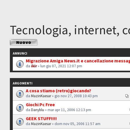
Tecnologia, internet, 
Scrivi un nuovo
argomento
ANNUNCI
Migrazione Amiga News.it e cancellazione messa
da
ikir
» lun giu 07, 2021 12:07 pm
ARGOMENTI
A cosa stiamo (retro)giocando?
da
MazinKaesar
» gio nov 27, 2008 10:43 pm
Giochi Pc Free
da
Danyblu
» mar apr 11, 2006 12:13 pm
GEEK STUFF!!!!
da
MazinKaesar
» dom nov 05, 2006 11:57 am