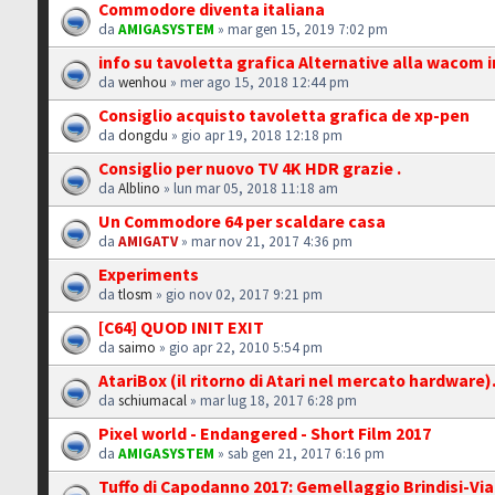
Commodore diventa italiana
da
AMIGASYSTEM
» mar gen 15, 2019 7:02 pm
info su tavoletta grafica Alternative alla wacom 
da
wenhou
» mer ago 15, 2018 12:44 pm
Consiglio acquisto tavoletta grafica de xp-pen
da
dongdu
» gio apr 19, 2018 12:18 pm
Consiglio per nuovo TV 4K HDR grazie .
da
Alblino
» lun mar 05, 2018 11:18 am
Un Commodore 64 per scaldare casa
da
AMIGATV
» mar nov 21, 2017 4:36 pm
Experiments
da
tlosm
» gio nov 02, 2017 9:21 pm
[C64] QUOD INIT EXIT
da
saimo
» gio apr 22, 2010 5:54 pm
AtariBox (il ritorno di Atari nel mercato hardware).
da
schiumacal
» mar lug 18, 2017 6:28 pm
Pixel world - Endangered - Short Film 2017
da
AMIGASYSTEM
» sab gen 21, 2017 6:16 pm
Tuffo di Capodanno 2017: Gemellaggio Brindisi-Vi