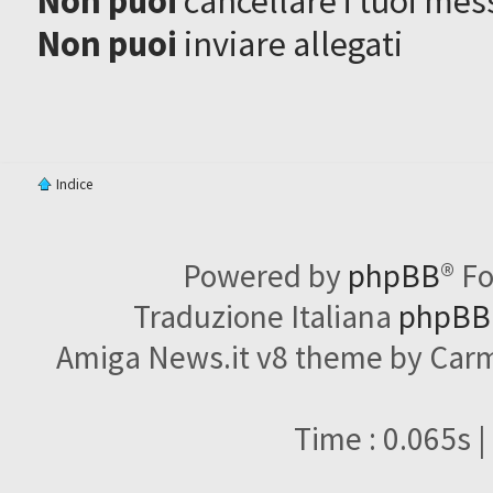
Non puoi
cancellare i tuoi mes
Non puoi
inviare allegati
Indice
Powered by
phpBB
® F
Traduzione Italiana
phpBBI
Amiga News.it v8 theme by Carme
Time : 0.065s |