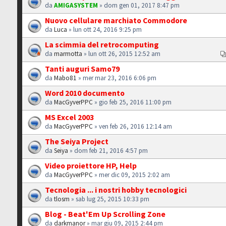
da
AMIGASYSTEM
» dom gen 01, 2017 8:47 pm
Nuovo cellulare marchiato Commodore
da
Luca
» lun ott 24, 2016 9:25 pm
La scimmia del retrocomputing
da
marmotta
» lun ott 26, 2015 12:52 am
Tanti auguri Samo79
da
Mabo81
» mer mar 23, 2016 6:06 pm
Word 2010 documento
da
MacGyverPPC
» gio feb 25, 2016 11:00 pm
MS Excel 2003
da
MacGyverPPC
» ven feb 26, 2016 12:14 am
The Seiya Project
da
Seiya
» dom feb 21, 2016 4:57 pm
Video proiettore HP, Help
da
MacGyverPPC
» mer dic 09, 2015 2:02 am
Tecnologia ... i nostri hobby tecnologici
da
tlosm
» sab lug 25, 2015 10:33 pm
Blog - Beat'Em Up Scrolling Zone
da
darkmanor
» mar giu 09, 2015 2:44 pm