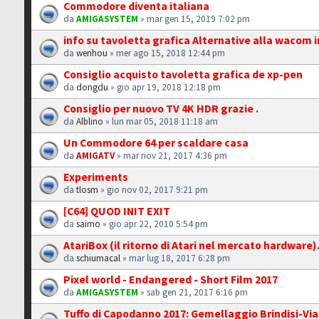
Commodore diventa italiana
da
AMIGASYSTEM
» mar gen 15, 2019 7:02 pm
info su tavoletta grafica Alternative alla wacom 
da
wenhou
» mer ago 15, 2018 12:44 pm
Consiglio acquisto tavoletta grafica de xp-pen
da
dongdu
» gio apr 19, 2018 12:18 pm
Consiglio per nuovo TV 4K HDR grazie .
da
Alblino
» lun mar 05, 2018 11:18 am
Un Commodore 64 per scaldare casa
da
AMIGATV
» mar nov 21, 2017 4:36 pm
Experiments
da
tlosm
» gio nov 02, 2017 9:21 pm
[C64] QUOD INIT EXIT
da
saimo
» gio apr 22, 2010 5:54 pm
AtariBox (il ritorno di Atari nel mercato hardware).
da
schiumacal
» mar lug 18, 2017 6:28 pm
Pixel world - Endangered - Short Film 2017
da
AMIGASYSTEM
» sab gen 21, 2017 6:16 pm
Tuffo di Capodanno 2017: Gemellaggio Brindisi-Vi