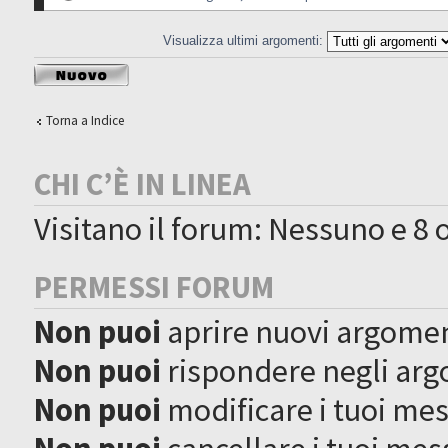
Visualizza ultimi argomenti:
Scrivi un nuovo
argomento
Torna a Indice
CHI C’È IN LINEA
Visitano il forum: Nessuno e 8 o
PERMESSI FORUM
Non puoi
aprire nuovi argome
Non puoi
rispondere negli ar
Non puoi
modificare i tuoi me