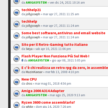
da
AMIGASYSTEM
» ven dic 24, 2021 10:16 am
techhelp21
da
jollyjoseph
» mar apr 27, 2021 11:25 am
techhelp
da
jollyjoseph
» mar apr 27, 2021 11:24 am
Some best software,antivirus and email website
da
jollyjoseph
» mar apr 27, 2021 11:24 am
Sito per il Retro-Gaming tutto italiano
da
Seiya
» sab apr 10, 2021 11:06 pm
Flash Player Non Funziona Più Sul Web !
da
AMIGASYSTEM
» gio apr 08, 2021 5:05 pm
E c'è chi realizza un retro rpg da zero, in assemble
da
MazinKaesar
» mer feb 13, 2008 4:10 pm
New CPU
da
clros
» mar mag 01, 2018 4:56 pm
Amiga 2000 A314 Adapter
da
AMIGASYSTEM
» mar ago 25, 2020 9:13 am
Ryzen 3600 come assemblarlo?
da
white
» dom giu 14, 2020 7:26 pm