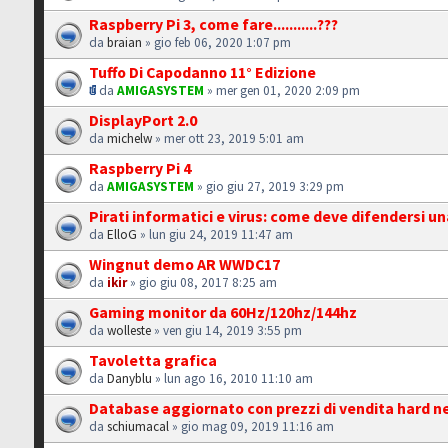
Raspberry Pi 3, come fare...........???
da
braian
» gio feb 06, 2020 1:07 pm
Tuffo Di Capodanno 11° Edizione
da
AMIGASYSTEM
» mer gen 01, 2020 2:09 pm
DisplayPort 2.0
da
michelw
» mer ott 23, 2019 5:01 am
Raspberry Pi 4
da
AMIGASYSTEM
» gio giu 27, 2019 3:29 pm
Pirati informatici e virus: come deve difendersi u
da
ElloG
» lun giu 24, 2019 11:47 am
Wingnut demo AR WWDC17
da
ikir
» gio giu 08, 2017 8:25 am
Gaming monitor da 60Hz/120hz/144hz
da
wolleste
» ven giu 14, 2019 3:55 pm
Tavoletta grafica
da
Danyblu
» lun ago 16, 2010 11:10 am
Database aggiornato con prezzi di vendita hard nel
da
schiumacal
» gio mag 09, 2019 11:16 am