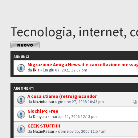
Tecnologia, internet, 
Scrivi un nuovo
argomento
ANNUNCI
Migrazione Amiga News.it e cancellazione messa
da
ikir
» lun giu 07, 2021 12:07 pm
ARGOMENTI
A cosa stiamo (retro)giocando?
da
MazinKaesar
» gio nov 27, 2008 10:43 pm
Giochi Pc Free
da
Danyblu
» mar apr 11, 2006 12:13 pm
GEEK STUFF!!!!
da
MazinKaesar
» dom nov 05, 2006 11:57 am