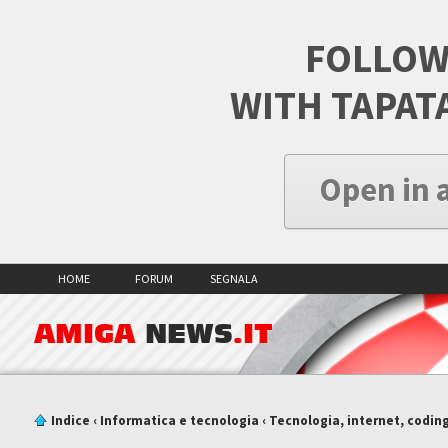
FOLLOW
WITH TAPAT
Open in 
HOME
FORUM
SEGNALA
AMIGA
NEWS
.IT
Indice
‹
Informatica e tecnologia
‹
Tecnologia, internet, codin