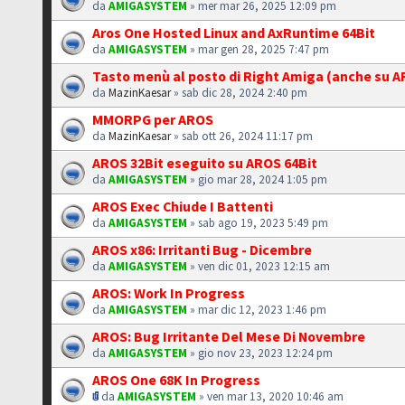
da
AMIGASYSTEM
» mer mar 26, 2025 12:09 pm
Aros One Hosted Linux and AxRuntime 64Bit
da
AMIGASYSTEM
» mar gen 28, 2025 7:47 pm
Tasto menù al posto di Right Amiga (anche su 
da
MazinKaesar
» sab dic 28, 2024 2:40 pm
MMORPG per AROS
da
MazinKaesar
» sab ott 26, 2024 11:17 pm
AROS 32Bit eseguito su AROS 64Bit
da
AMIGASYSTEM
» gio mar 28, 2024 1:05 pm
AROS Exec Chiude I Battenti
da
AMIGASYSTEM
» sab ago 19, 2023 5:49 pm
AROS x86: Irritanti Bug - Dicembre
da
AMIGASYSTEM
» ven dic 01, 2023 12:15 am
AROS: Work In Progress
da
AMIGASYSTEM
» mar dic 12, 2023 1:46 pm
AROS: Bug Irritante Del Mese Di Novembre
da
AMIGASYSTEM
» gio nov 23, 2023 12:24 pm
AROS One 68K In Progress
da
AMIGASYSTEM
» ven mar 13, 2020 10:46 am