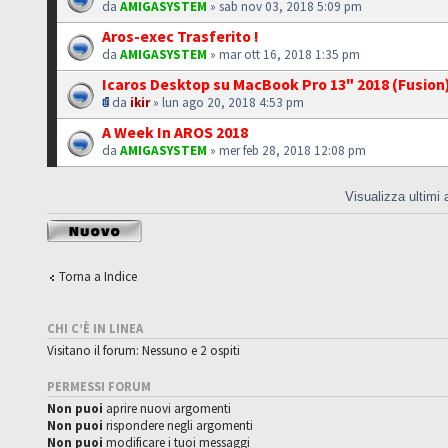
da
AMIGASYSTEM
» sab nov 03, 2018 5:09 pm
Aros-exec Trasferito !
da
AMIGASYSTEM
» mar ott 16, 2018 1:35 pm
Icaros Desktop su MacBook Pro 13" 2018 (Fusion
da
ikir
» lun ago 20, 2018 4:53 pm
A Week In AROS 2018
da
AMIGASYSTEM
» mer feb 28, 2018 12:08 pm
Visualizza ultimi
Scrivi un nuovo
argomento
Torna a Indice
CHI C’È IN LINEA
Visitano il forum: Nessuno e 2 ospiti
PERMESSI FORUM
Non puoi
aprire nuovi argomenti
Non puoi
rispondere negli argomenti
Non puoi
modificare i tuoi messaggi