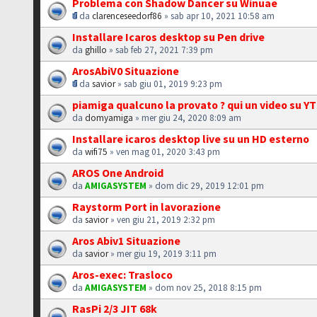
Problema con Shadow Dancer su Winuae
da
clarenceseedorf86
» sab apr 10, 2021 10:58 am
Installare Icaros desktop su Pen drive
da
ghillo
» sab feb 27, 2021 7:39 pm
ArosAbiV0 Situazione
da
savior
» sab giu 01, 2019 9:23 pm
piamiga qualcuno la provato ? qui un video su YT
da
domyamiga
» mer giu 24, 2020 8:09 am
Installare icaros desktop live su un HD esterno
da
wifi75
» ven mag 01, 2020 3:43 pm
AROS One Android
da
AMIGASYSTEM
» dom dic 29, 2019 12:01 pm
Raystorm Port in lavorazione
da
savior
» ven giu 21, 2019 2:32 pm
Aros Abiv1 Situazione
da
savior
» mer giu 19, 2019 3:11 pm
Aros-exec: Trasloco
da
AMIGASYSTEM
» dom nov 25, 2018 8:15 pm
RasPi 2/3 JIT 68k