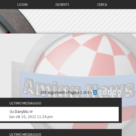
LOGIN
ISCRIVITI
CERCA
269 argomenti •
Pagina
1
di
6
•
1
2
3
4
5
6
ULTIMO MESSAGGIO
da
Danyblu
lun ott 10, 2022 11:24 pm
ULTIMO MESSAGGIO