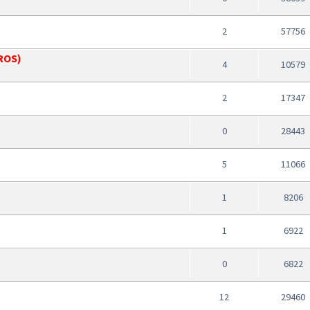
2
57756
AROS)
4
10579
2
17347
0
28443
5
11066
1
8206
1
6922
0
6822
12
29460