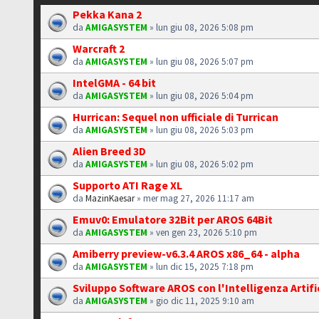
Pekka Kana 2
da
AMIGASYSTEM
» lun giu 08, 2026 5:08 pm
Warcraft 2
da
AMIGASYSTEM
» lun giu 08, 2026 5:07 pm
IntelGMA - 64 bit
da
AMIGASYSTEM
» lun giu 08, 2026 5:04 pm
Hurrican: Sequel non ufficiale di Turrican
da
AMIGASYSTEM
» lun giu 08, 2026 5:03 pm
Alien Breed 3D
da
AMIGASYSTEM
» lun giu 08, 2026 5:02 pm
Supporto ATI Rage XL
da
MazinKaesar
» mer mag 27, 2026 11:17 am
Emuv0: Emulatore 32Bit per AROS 64Bit
da
AMIGASYSTEM
» ven gen 23, 2026 5:10 pm
Amiberry preview-v6.3.4 AROS x86_64 - alpha
da
AMIGASYSTEM
» lun dic 15, 2025 7:18 pm
Sviluppo Software AROS con l'Intelligenza Artifi
da
AMIGASYSTEM
» gio dic 11, 2025 9:10 am