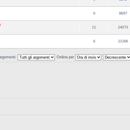
0
8697
)
11
24373
6
23266
 argomenti:
Ordina per