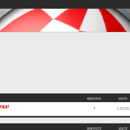
RISPOSTE
VISITE
saggi
7
175735
RISPOSTE
VISITE