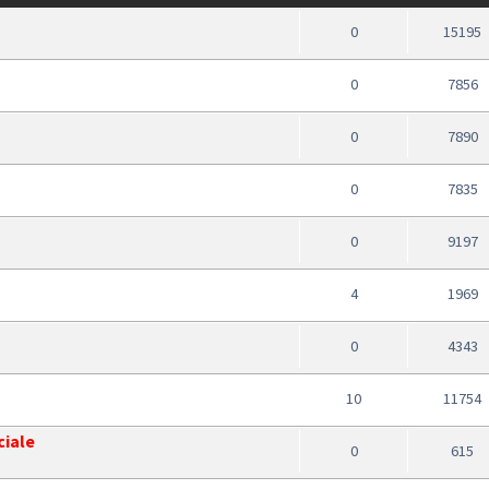
0
15195
0
7856
0
7890
0
7835
0
9197
4
1969
0
4343
10
11754
ciale
0
615