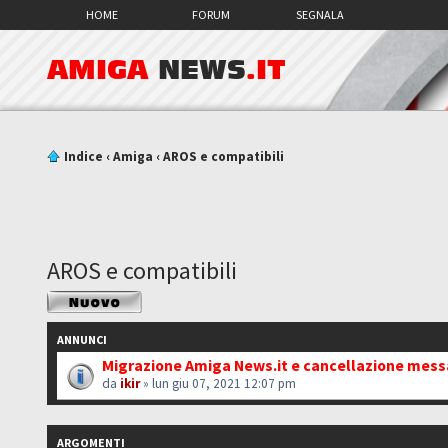
HOME
FORUM
SEGNALA
AMIGA
NEWS
.IT
Indice
‹
Amiga
‹
AROS e compatibili
AROS e compatibili
Scrivi un nuovo
argomento
ANNUNCI
Migrazione Amiga News.it e cancellazione mes
da
ikir
» lun giu 07, 2021 12:07 pm
ARGOMENTI