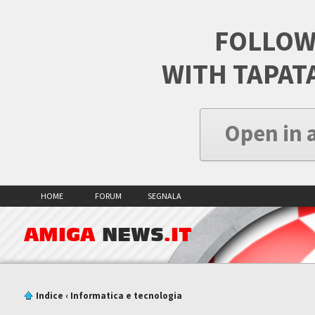
FOLLOW
WITH TAPAT
Open in 
HOME
FORUM
SEGNALA
AMIGA
NEWS
.IT
Indice
‹
Informatica e tecnologia