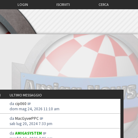
LOGIN
ISCRIVITI
CERCA
I
ULTIMO MESSAGGIO
da
cip060
dom mag 24, 2026 11:10 am
da
MacGyverPPC
sab lug 20, 2024 7:33 pm
da
AMIGASYSTEM