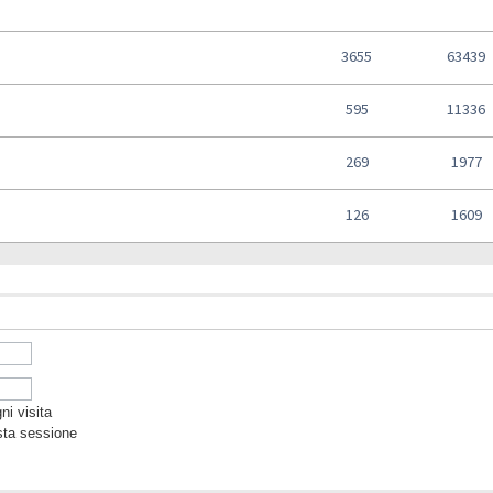
3655
63439
595
11336
269
1977
126
1609
i visita
sta sessione