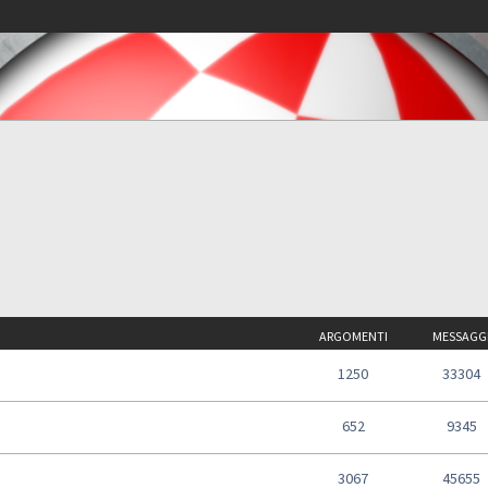
ARGOMENTI
MESSAGG
1250
33304
652
9345
3067
45655