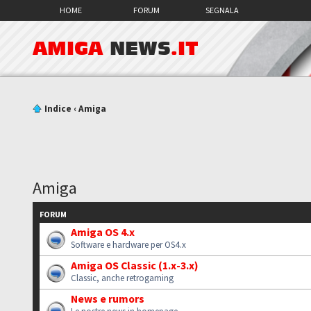
HOME
FORUM
SEGNALA
AMIGA
NEWS
.IT
Indice
‹
Amiga
Amiga
FORUM
Amiga OS 4.x
Software e hardware per OS4.x
Amiga OS Classic (1.x-3.x)
Classic, anche retrogaming
News e rumors