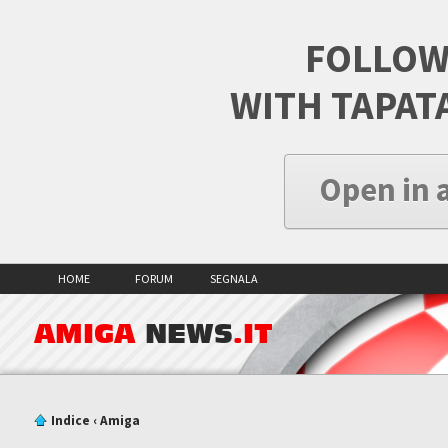
FOLLOW
WITH TAPAT
Open in 
HOME
FORUM
SEGNALA
AMIGA
NEWS
.IT
Indice
‹
Amiga