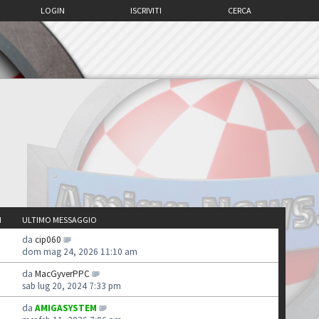
LOGIN
ISCRIVITI
CERCA
I
ULTIMO MESSAGGIO
da
cip060
dom mag 24, 2026 11:10 am
da
MacGyverPPC
sab lug 20, 2024 7:33 pm
da
AMIGASYSTEM