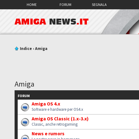
HOME
FORUM
SEGNALA
AMIGA
NEWS
.IT
Indice
‹
Amiga
Amiga
FORUM
Amiga OS 4.x
Software e hardware per OS4.x
Amiga OS Classic (1.x-3.x)
Classic, anche retrogaming
News e rumors