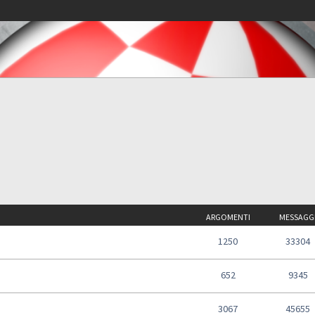
ARGOMENTI
MESSAGG
1250
33304
652
9345
3067
45655