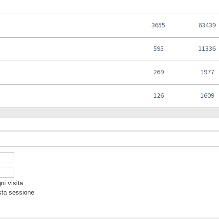
3655
63439
595
11336
269
1977
126
1609
i visita
sta sessione