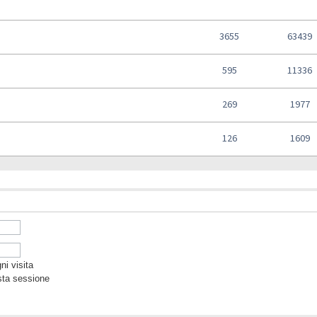
3655
63439
595
11336
269
1977
126
1609
i visita
sta sessione