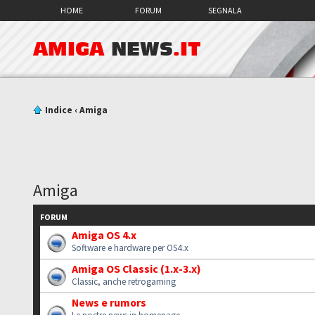
HOME
FORUM
SEGNALA
AMIGA
NEWS
.IT
Indice
‹
Amiga
Amiga
FORUM
Amiga OS 4.x
Software e hardware per OS4.x
Amiga OS Classic (1.x-3.x)
Classic, anche retrogaming
News e rumors