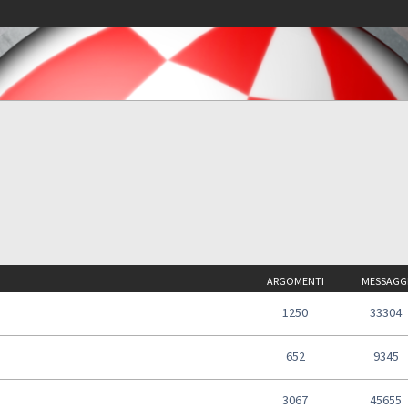
ARGOMENTI
MESSAGG
1250
33304
652
9345
3067
45655