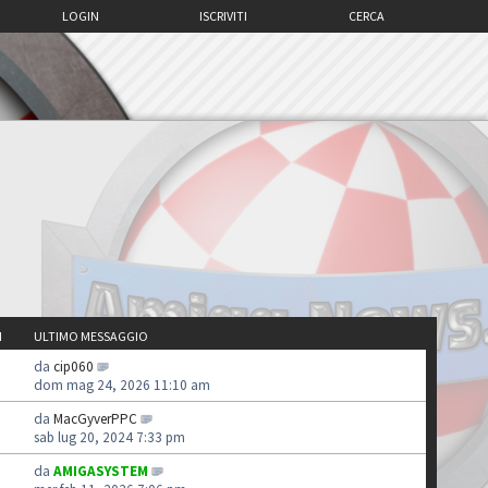
LOGIN
ISCRIVITI
CERCA
I
ULTIMO MESSAGGIO
da
cip060
dom mag 24, 2026 11:10 am
da
MacGyverPPC
sab lug 20, 2024 7:33 pm
da
AMIGASYSTEM