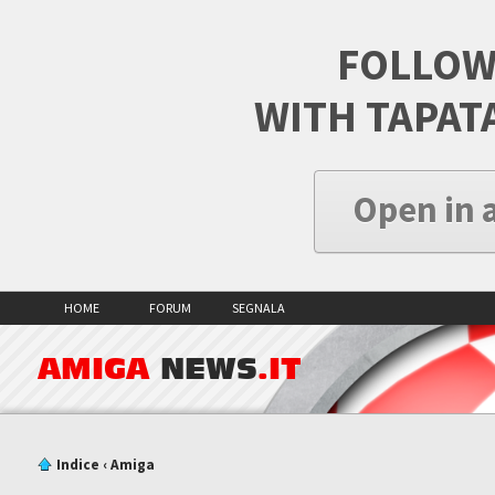
FOLLOW
WITH TAPAT
Open in 
HOME
FORUM
SEGNALA
AMIGA
NEWS
.IT
Indice
‹
Amiga