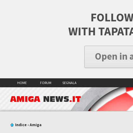
FOLLOW
WITH TAPAT
Open in 
HOME
FORUM
SEGNALA
AMIGA
NEWS
.IT
Indice
‹
Amiga