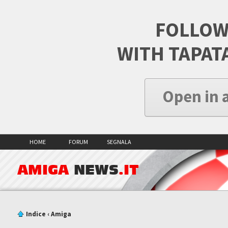
FOLLOW
WITH TAPAT
Open in 
HOME
FORUM
SEGNALA
AMIGA
NEWS
.IT
Indice
‹
Amiga