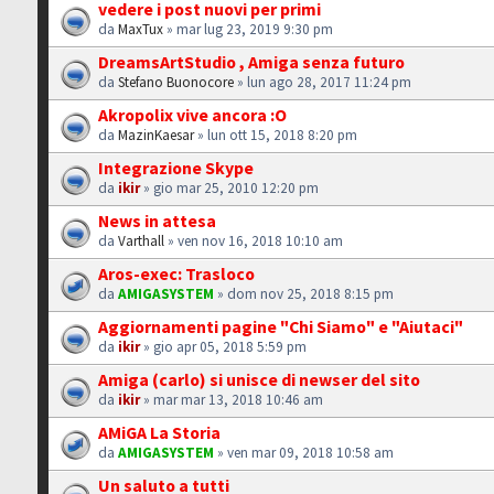
vedere i post nuovi per primi
da
MaxTux
» mar lug 23, 2019 9:30 pm
DreamsArtStudio , Amiga senza futuro
da
Stefano Buonocore
» lun ago 28, 2017 11:24 pm
Akropolix vive ancora :O
da
MazinKaesar
» lun ott 15, 2018 8:20 pm
Integrazione Skype
da
ikir
» gio mar 25, 2010 12:20 pm
News in attesa
da
Varthall
» ven nov 16, 2018 10:10 am
Aros-exec: Trasloco
da
AMIGASYSTEM
» dom nov 25, 2018 8:15 pm
Aggiornamenti pagine "Chi Siamo" e "Aiutaci"
da
ikir
» gio apr 05, 2018 5:59 pm
Amiga (carlo) si unisce di newser del sito
da
ikir
» mar mar 13, 2018 10:46 am
AMiGA La Storia
da
AMIGASYSTEM
» ven mar 09, 2018 10:58 am
Un saluto a tutti