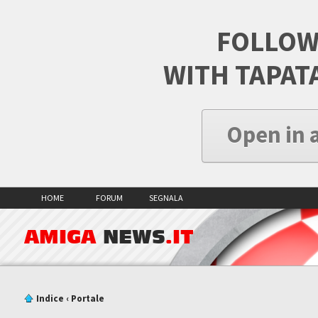
FOLLOW
WITH TAPAT
Open in 
HOME
FORUM
SEGNALA
AMIGA
NEWS
.IT
Indice
‹
Portale