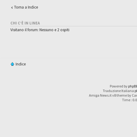
Torna a Indice
CHI C’È IN LINEA
Visitano il forum: Nessuno e 2 ospiti
Indice
Powered by
phpB
Traduzione Italiana
p
Amiga News.it v8 theme by Car
Time : 0.0