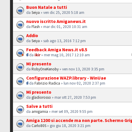
Buon Natale a tutti
da
Seiya
» ven dic 25, 2020 5:18 am
nuovo iscritto Amiganews.it
da
Flash
» mar dic 01, 2020 10:31 am
Addio
da
Seiya
» sab ago 13, 2016 7:12 pm
Feedback Amiga News.it v8.5
da
ikir
» mer mag 10, 2017 12:10 am
Mi presento
da
RobyOneKenoby
» ven nov 13, 2020 3:35 pm
Configurazione WAZP.library - WinUae
da
Fabrizio Radica
» lun nov 02, 2020 2:37 pm
Mi presento
da
gladiorosso
» mar ott 27, 2020 7:53 pm
Salve a tutti
da
amigamia
» mer set 09, 2020 9:55 pm
Amiga 1200 si accende ma non parte. Schermo Gri
da
Carlo80S
» gio giu 18, 2020 3:21 pm