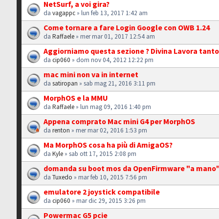
NetSurf, a voi gira?
da
vagappc
» lun feb 13, 2017 1:42 am
Come tornare a fare Login Google con OWB 1.24
da
Raffaele
» mer mar 01, 2017 12:54 am
Aggiorniamo questa sezione ? Divina Lavora tanto
da
cip060
» dom nov 04, 2012 12:22 pm
mac mini non va in internet
da
satiropan
» sab mag 21, 2016 3:11 pm
MorphOS e la MMU
da
Raffaele
» lun mag 09, 2016 1:40 pm
Appena comprato Mac mini G4 per MorphOS
da
renton
» mer mar 02, 2016 1:53 pm
Ma MorphOS cosa ha più di AmigaOS?
da
Kyle
» sab ott 17, 2015 2:08 pm
domanda su boot mos da OpenFirmware "a mano".
da
Tuxedo
» mar feb 10, 2015 7:56 pm
emulatore 2 joystick compatibile
da
cip060
» mar dic 29, 2015 3:26 pm
Powermac G5 pcie