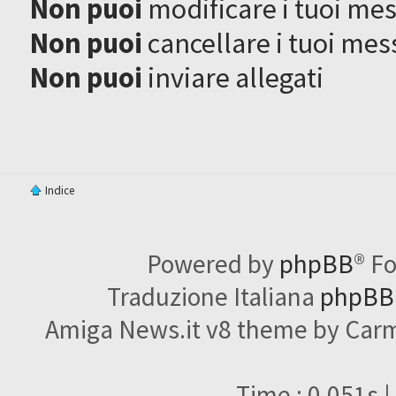
Non puoi
modificare i tuoi me
Non puoi
cancellare i tuoi mes
Non puoi
inviare allegati
Indice
Powered by
phpBB
® F
Traduzione Italiana
phpBBI
Amiga News.it v8 theme by Carme
Time : 0.051s |