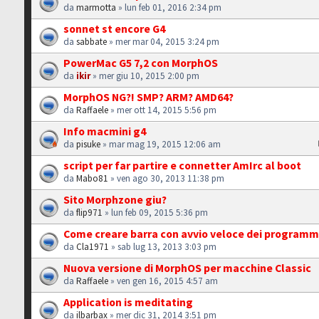
da
marmotta
» lun feb 01, 2016 2:34 pm
sonnet st encore G4
da
sabbate
» mer mar 04, 2015 3:24 pm
PowerMac G5 7,2 con MorphOS
da
ikir
» mer giu 10, 2015 2:00 pm
MorphOS NG?! SMP? ARM? AMD64?
da
Raffaele
» mer ott 14, 2015 5:56 pm
Info macmini g4
da
pisuke
» mar mag 19, 2015 12:06 am
script per far partire e connetter AmIrc al boot
da
Mabo81
» ven ago 30, 2013 11:38 pm
Sito Morphzone giu?
da
flip971
» lun feb 09, 2015 5:36 pm
Come creare barra con avvio veloce dei programm
da
Cla1971
» sab lug 13, 2013 3:03 pm
Nuova versione di MorphOS per macchine Classic
da
Raffaele
» ven gen 16, 2015 4:57 am
Application is meditating
da
ilbarbax
» mer dic 31, 2014 3:51 pm