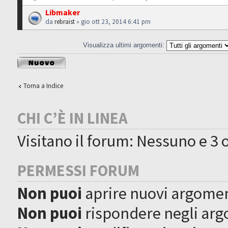
Libmaker
da
rebraist
» gio ott 23, 2014 6:41 pm
Visualizza ultimi argomenti:
Scrivi un nuovo
argomento
Torna a Indice
CHI C’È IN LINEA
Visitano il forum: Nessuno e 3 o
PERMESSI FORUM
Non puoi
aprire nuovi argome
Non puoi
rispondere negli ar