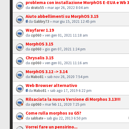
problema con installazione MorphOS E-EUA e Wb 3
da
strato55
» mar apr 26, 2022 8:04 am
Aiuto abbellimenti su MorphOS 3.15
da
Gabbry73
» mar giu 15, 2021 12:45 pm
Wayfarer 1.19
da
cip060
» ven gen 01, 2021 11:18 am
MorphOS 3.15
da
cip060
» gio gen 07, 2021 1:24 pm
Chrysalis 3.15
da
cip060
» ven gen 01, 2021 11:16 am
MorphOS 3.12 -> 3.14
da
Mabo81
» sab nov 28, 2020 7:54 pm
Web Browser alternativo
da
Mabo81
» sab ago 17, 2019 6:22 pm
Rilsaciata la nuova Versione di Morphos 3.13!!!
da
cip060
» mar feb 11, 2020 7:25 pm
Come rulla morphos su G5?
da
sabbate
» sab giu 22, 2013 6:50 pm
Vorrei fare un pensirino...