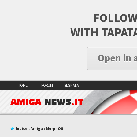
FOLLOW
WITH TAPAT
Open in 
HOME
FORUM
SEGNALA
AMIGA
NEWS
.IT
Indice
‹
Amiga
‹
MorphOS