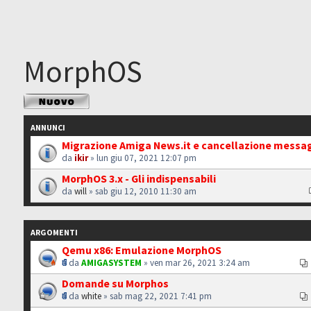
MorphOS
Scrivi un nuovo
argomento
ANNUNCI
Migrazione Amiga News.it e cancellazione messa
da
ikir
» lun giu 07, 2021 12:07 pm
MorphOS 3.x - Gli indispensabili
da
will
» sab giu 12, 2010 11:30 am
ARGOMENTI
Qemu x86: Emulazione MorphOS
da
AMIGASYSTEM
» ven mar 26, 2021 3:24 am
Domande su Morphos
da
white
» sab mag 22, 2021 7:41 pm