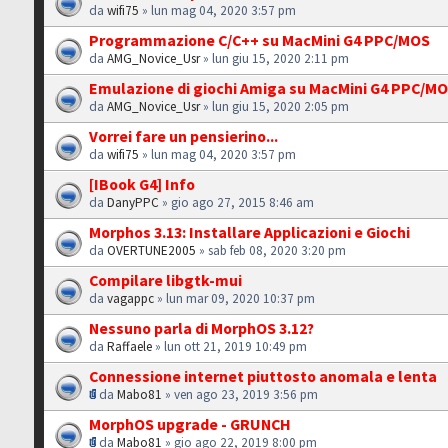
da
wifi75
» lun mag 04, 2020 3:57 pm
Programmazione C/C++ su MacMini G4 PPC/MOS
da
AMG_Novice_Usr
» lun giu 15, 2020 2:11 pm
Emulazione di giochi Amiga su MacMini G4 PPC/M
da
AMG_Novice_Usr
» lun giu 15, 2020 2:05 pm
Vorrei fare un pensierino...
da
wifi75
» lun mag 04, 2020 3:57 pm
[IBook G4] Info
da
DanyPPC
» gio ago 27, 2015 8:46 am
Morphos 3.13: Installare Applicazioni e Giochi
da
OVERTUNE2005
» sab feb 08, 2020 3:20 pm
Compilare libgtk-mui
da
vagappc
» lun mar 09, 2020 10:37 pm
Nessuno parla di MorphOS 3.12?
da
Raffaele
» lun ott 21, 2019 10:49 pm
Connessione internet piuttosto anomala e lenta
da
Mabo81
» ven ago 23, 2019 3:56 pm
MorphOS upgrade - GRUNCH
da
Mabo81
» gio ago 22, 2019 8:00 pm