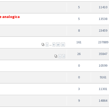
5
11410
ne analogica
5
13538
8
23459
161
237889
...
1
9
10
11
26
35847
1
2
0
10599
0
9161
3
11301
9
14864