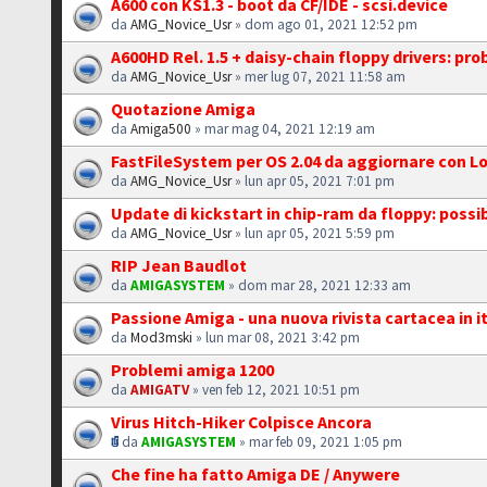
A600 con KS1.3 - boot da CF/IDE - scsi.device
da
AMG_Novice_Usr
» dom ago 01, 2021 12:52 pm
A600HD Rel. 1.5 + daisy-chain floppy drivers: pr
da
AMG_Novice_Usr
» mer lug 07, 2021 11:58 am
Quotazione Amiga
da
Amiga500
» mar mag 04, 2021 12:19 am
FastFileSystem per OS 2.04 da aggiornare con 
da
AMG_Novice_Usr
» lun apr 05, 2021 7:01 pm
Update di kickstart in chip-ram da floppy: possib
da
AMG_Novice_Usr
» lun apr 05, 2021 5:59 pm
RIP Jean Baudlot
da
AMIGASYSTEM
» dom mar 28, 2021 12:33 am
Passione Amiga - una nuova rivista cartacea in i
da
Mod3mski
» lun mar 08, 2021 3:42 pm
Problemi amiga 1200
da
AMIGATV
» ven feb 12, 2021 10:51 pm
Virus Hitch-Hiker Colpisce Ancora
da
AMIGASYSTEM
» mar feb 09, 2021 1:05 pm
Che fine ha fatto Amiga DE / Anywere