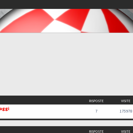
RISPOSTE
VISITE
saggi
7
175978
RISPOSTE
VISITE