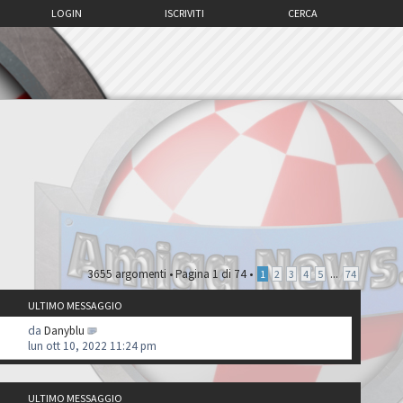
LOGIN
ISCRIVITI
CERCA
3655 argomenti •
Pagina
1
di
74
•
...
1
2
3
4
5
74
ULTIMO MESSAGGIO
da
Danyblu
lun ott 10, 2022 11:24 pm
ULTIMO MESSAGGIO