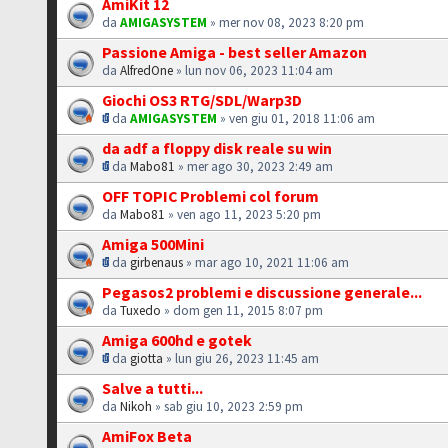
AmiKit 12
da
AMIGASYSTEM
» mer nov 08, 2023 8:20 pm
Passione Amiga - best seller Amazon
da
AlfredOne
» lun nov 06, 2023 11:04 am
Giochi OS3 RTG/SDL/Warp3D
da
AMIGASYSTEM
» ven giu 01, 2018 11:06 am
da adf a floppy disk reale su win
da
Mabo81
» mer ago 30, 2023 2:49 am
OFF TOPIC Problemi col forum
da
Mabo81
» ven ago 11, 2023 5:20 pm
Amiga 500Mini
da
girbenaus
» mar ago 10, 2021 11:06 am
Pegasos2 problemi e discussione generale...
da
Tuxedo
» dom gen 11, 2015 8:07 pm
Amiga 600hd e gotek
da
giotta
» lun giu 26, 2023 11:45 am
Salve a tutti...
da
Nikoh
» sab giu 10, 2023 2:59 pm
AmiFox Beta