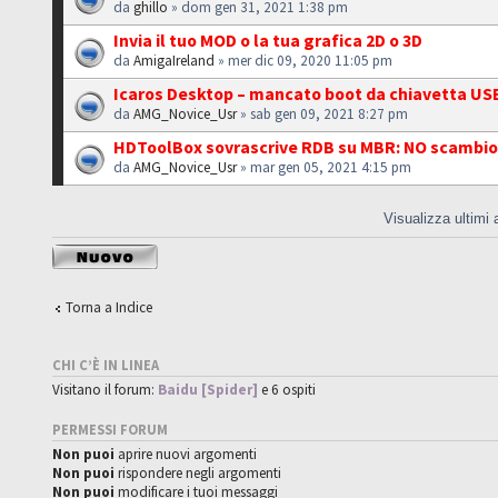
da
ghillo
» dom gen 31, 2021 1:38 pm
Invia il tuo MOD o la tua grafica 2D o 3D
da
AmigaIreland
» mer dic 09, 2020 11:05 pm
Icaros Desktop – mancato boot da chiavetta US
da
AMG_Novice_Usr
» sab gen 09, 2021 8:27 pm
HDToolBox sovrascrive RDB su MBR: NO scambio
da
AMG_Novice_Usr
» mar gen 05, 2021 4:15 pm
Visualizza ultimi
Scrivi un nuovo
argomento
Torna a Indice
CHI C’È IN LINEA
Visitano il forum:
Baidu [Spider]
e 6 ospiti
PERMESSI FORUM
Non puoi
aprire nuovi argomenti
Non puoi
rispondere negli argomenti
Non puoi
modificare i tuoi messaggi