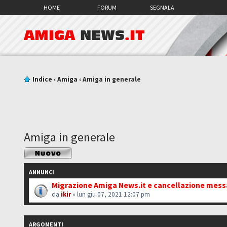
HOME
FORUM
SEGNALA
AMIGA
NEWS
.IT
Indice
‹
Amiga
‹
Amiga in generale
Amiga in generale
Scrivi un nuovo
argomento
ANNUNCI
Migrazione Amiga News.it e cancellazione mes
da
ikir
» lun giu 07, 2021 12:07 pm
ARGOMENTI