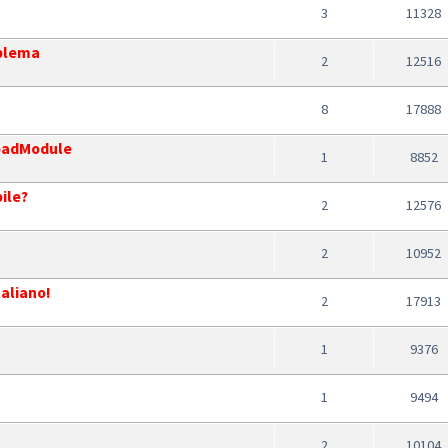
3
11328
oblema
2
12516
8
17888
LoadModule
1
8852
ile?
2
12576
2
10952
taliano!
2
17913
1
9376
1
9494
2
10104