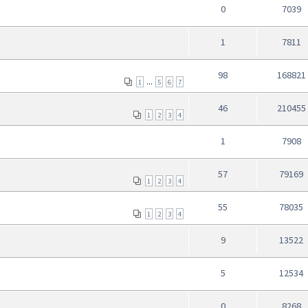
0
7039
1
7811
98
168821
...
1
5
6
7
46
210455
1
2
3
4
1
7908
57
79169
1
2
3
4
55
78035
1
2
3
4
9
13522
5
12534
0
8268