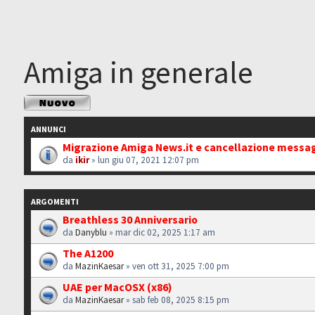
Amiga in generale
Scrivi un nuovo
argomento
ANNUNCI
Migrazione Amiga News.it e cancellazione messa
da
ikir
» lun giu 07, 2021 12:07 pm
ARGOMENTI
Breathless 30 Anniversario
da
Danyblu
» mar dic 02, 2025 1:17 am
The A1200
da
MazinKaesar
» ven ott 31, 2025 7:00 pm
UAE per MacOSX (x86)
da
MazinKaesar
» sab feb 08, 2025 8:15 pm