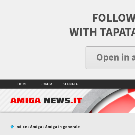
FOLLOW
WITH TAPAT
Open in 
HOME
FORUM
SEGNALA
AMIGA
NEWS
.IT
Indice
‹
Amiga
‹
Amiga in generale