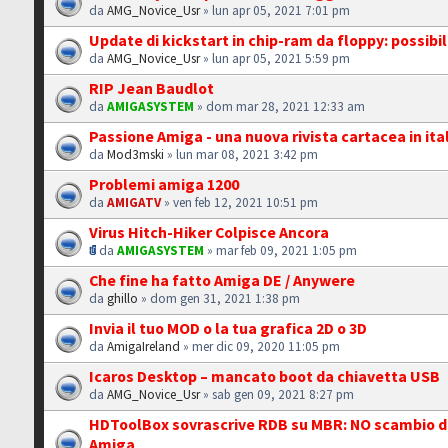
da
AMG_Novice_Usr
» lun apr 05, 2021 7:01 pm
Update di kickstart in chip-ram da floppy: possibi
da
AMG_Novice_Usr
» lun apr 05, 2021 5:59 pm
RIP Jean Baudlot
da
AMIGASYSTEM
» dom mar 28, 2021 12:33 am
Passione Amiga - una nuova rivista cartacea in ita
da
Mod3mski
» lun mar 08, 2021 3:42 pm
Problemi amiga 1200
da
AMIGATV
» ven feb 12, 2021 10:51 pm
Virus Hitch-Hiker Colpisce Ancora
da
AMIGASYSTEM
» mar feb 09, 2021 1:05 pm
Che fine ha fatto Amiga DE / Anywere
da
ghillo
» dom gen 31, 2021 1:38 pm
Invia il tuo MOD o la tua grafica 2D o 3D
da
AmigaIreland
» mer dic 09, 2020 11:05 pm
Icaros Desktop – mancato boot da chiavetta USB
da
AMG_Novice_Usr
» sab gen 09, 2021 8:27 pm
HDToolBox sovrascrive RDB su MBR: NO scambio d
Amiga