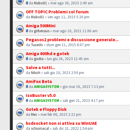
da
Mabo81
» mer ago 30, 2023 2:49 am
OFF TOPIC Problemi col forum
da
Mabo81
» ven ago 11, 2023 5:20 pm
Amiga 500Mini
da
girbenaus
» mar ago 10, 2021 11:06 am
Pegasos2 problemi e discussione generale...
da
Tuxedo
» dom gen 11, 2015 8:07 pm
Amiga 600hd e gotek
da
giotta
» lun giu 26, 2023 11:45 am
Salve a tutti...
da
Nikoh
» sab giu 10, 2023 2:59 pm
AmiFox Beta
da
AMIGASYSTEM
» gio mar 16, 2023 7:13 pm
IsoBuster v5.0
da
AMIGASYSTEM
» sab gen 21, 2023 4:17 pm
Gotek e Floppy Disk
da
Mec
» mer feb 08, 2023 2:22 pm
bsdsocket non si attiva su WinUAE
da
schiumacal
» sab dic 31, 2022 1:54 pm