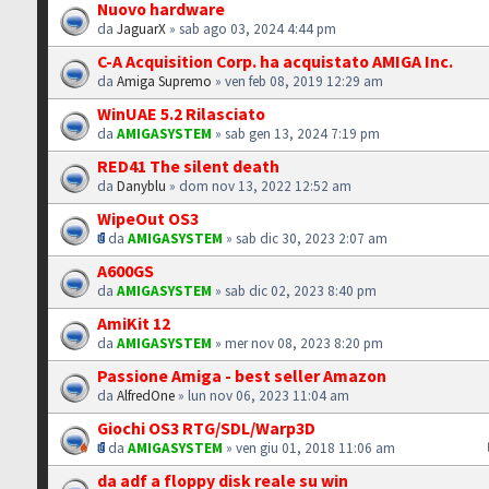
Nuovo hardware
da
JaguarX
» sab ago 03, 2024 4:44 pm
C-A Acquisition Corp. ha acquistato AMIGA Inc.
da
Amiga Supremo
» ven feb 08, 2019 12:29 am
WinUAE 5.2 Rilasciato
da
AMIGASYSTEM
» sab gen 13, 2024 7:19 pm
RED41 The silent death
da
Danyblu
» dom nov 13, 2022 12:52 am
WipeOut OS3
da
AMIGASYSTEM
» sab dic 30, 2023 2:07 am
A600GS
da
AMIGASYSTEM
» sab dic 02, 2023 8:40 pm
AmiKit 12
da
AMIGASYSTEM
» mer nov 08, 2023 8:20 pm
Passione Amiga - best seller Amazon
da
AlfredOne
» lun nov 06, 2023 11:04 am
Giochi OS3 RTG/SDL/Warp3D
da
AMIGASYSTEM
» ven giu 01, 2018 11:06 am
da adf a floppy disk reale su win