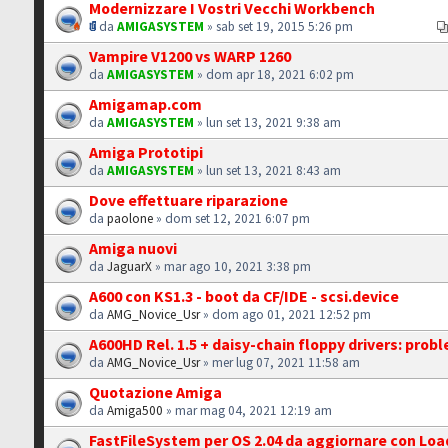
Modernizzare I Vostri Vecchi Workbench
da
AMIGASYSTEM
» sab set 19, 2015 5:26 pm
Vampire V1200 vs WARP 1260
da
AMIGASYSTEM
» dom apr 18, 2021 6:02 pm
Amigamap.com
da
AMIGASYSTEM
» lun set 13, 2021 9:38 am
Amiga Prototipi
da
AMIGASYSTEM
» lun set 13, 2021 8:43 am
Dove effettuare riparazione
da
paolone
» dom set 12, 2021 6:07 pm
Amiga nuovi
da
JaguarX
» mar ago 10, 2021 3:38 pm
A600 con KS1.3 - boot da CF/IDE - scsi.device
da
AMG_Novice_Usr
» dom ago 01, 2021 12:52 pm
A600HD Rel. 1.5 + daisy-chain floppy drivers: prob
da
AMG_Novice_Usr
» mer lug 07, 2021 11:58 am
Quotazione Amiga
da
Amiga500
» mar mag 04, 2021 12:19 am
FastFileSystem per OS 2.04 da aggiornare con Lo