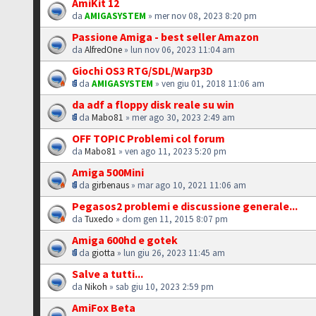
AmiKit 12
da
AMIGASYSTEM
» mer nov 08, 2023 8:20 pm
Passione Amiga - best seller Amazon
da
AlfredOne
» lun nov 06, 2023 11:04 am
Giochi OS3 RTG/SDL/Warp3D
da
AMIGASYSTEM
» ven giu 01, 2018 11:06 am
da adf a floppy disk reale su win
da
Mabo81
» mer ago 30, 2023 2:49 am
OFF TOPIC Problemi col forum
da
Mabo81
» ven ago 11, 2023 5:20 pm
Amiga 500Mini
da
girbenaus
» mar ago 10, 2021 11:06 am
Pegasos2 problemi e discussione generale...
da
Tuxedo
» dom gen 11, 2015 8:07 pm
Amiga 600hd e gotek
da
giotta
» lun giu 26, 2023 11:45 am
Salve a tutti...
da
Nikoh
» sab giu 10, 2023 2:59 pm
AmiFox Beta