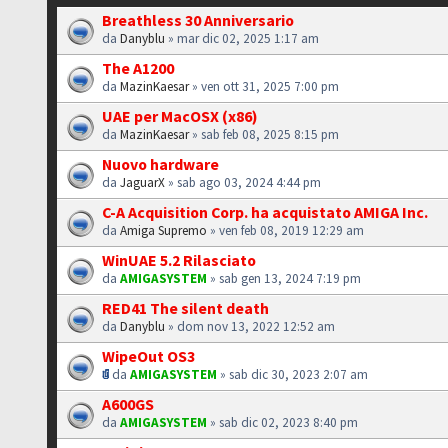
Breathless 30 Anniversario
da
Danyblu
» mar dic 02, 2025 1:17 am
The A1200
da
MazinKaesar
» ven ott 31, 2025 7:00 pm
UAE per MacOSX (x86)
da
MazinKaesar
» sab feb 08, 2025 8:15 pm
Nuovo hardware
da
JaguarX
» sab ago 03, 2024 4:44 pm
C-A Acquisition Corp. ha acquistato AMIGA Inc.
da
Amiga Supremo
» ven feb 08, 2019 12:29 am
WinUAE 5.2 Rilasciato
da
AMIGASYSTEM
» sab gen 13, 2024 7:19 pm
RED41 The silent death
da
Danyblu
» dom nov 13, 2022 12:52 am
WipeOut OS3
da
AMIGASYSTEM
» sab dic 30, 2023 2:07 am
A600GS
da
AMIGASYSTEM
» sab dic 02, 2023 8:40 pm