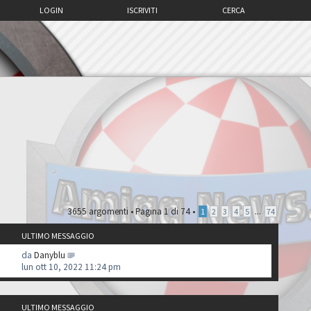
LOGIN
ISCRIVITI
CERCA
3655 argomenti •
Pagina
1
di
74
•
...
1
2
3
4
5
74
ULTIMO MESSAGGIO
da
Danyblu
lun ott 10, 2022 11:24 pm
ULTIMO MESSAGGIO