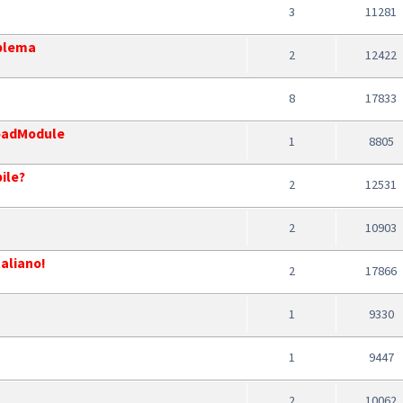
3
11281
oblema
2
12422
8
17833
LoadModule
1
8805
ile?
2
12531
2
10903
taliano!
2
17866
1
9330
1
9447
2
10062