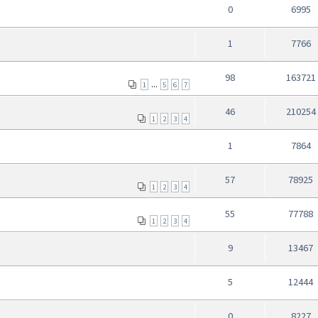
0
6995
1
7766
98
163721
...
1
5
6
7
46
210254
1
2
3
4
1
7864
57
78925
1
2
3
4
55
77788
1
2
3
4
9
13467
5
12444
0
8227