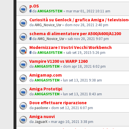
p.OS
da
AMIGASYSTEM
» mar mar 01, 2022 10:11 am
Curiosità su Genlock / grafica Amiga / televisio
da
AMG_Novice_Usr
» dom nov 28, 2021 2:40 pm
schema di alimentatore per A500/A600/A1200
da
AMG_Novice_Usr
» sab nov 20, 2021 9:07 pm
Modernizzare I Vostri Vecchi Workbench
da
AMIGASYSTEM
» sab set 19, 2015 5:26 pm
Vampire V1200 vs WARP 1260
da
AMIGASYSTEM
» dom apr 18, 2021 6:02 pm
Amigamap.com
da
AMIGASYSTEM
» lun set 13, 2021 9:38 am
Amiga Prototipi
da
AMIGASYSTEM
» lun set 13, 2021 8:43 am
Dove effettuare riparazione
da
paolone
» dom set 12, 2021 6:07 pm
Amiga nuovi
da
JaguarX
» mar ago 10, 2021 3:38 pm