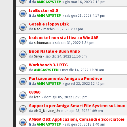
da
AMIGASYSTEM
» gio mar 16, 2023 7:13 pm
IsoBuster v5.0
da
AMIGASYSTEM
» sab gen 21, 2023 4:17 pm
Gotek e Floppy Disk
da
Mec
» mer feb 08, 2023 2:22 pm
bsdsocket non si attiva su WinUAE
da
schiumacal
» sab dic 31, 2022 1:54 pm
Buon Natale e Buon Anno
da
Seiya
» sab dic 24, 2022 11:56 pm
Workbench 3.1 RTG
da
AMIGASYSTEM
» mer dic 14, 2022 12:20 am
Partizionamento Amiga su Pendrive
da
AMIGASYSTEM
» gio set 22, 2022 12:45 pm
68060
da
ivan
» dom giu 05, 2022 12:29 pm
Supporto per Amiga Smart File System su Linux
da
AMG_Novice_Usr
» lun apr 25, 2022 1:09 pm
AMiGA OS3: Applicazioni, Comandi e Scorciatoie
da
AMIGASYSTEM
» sab gen 06, 2018 1:40 am