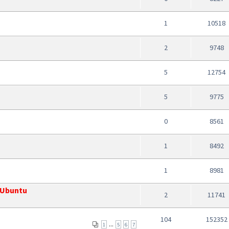
1
10518
2
9748
5
12754
5
9775
0
8561
1
8492
1
8981
-Ubuntu
2
11741
104
152352
...
1
5
6
7