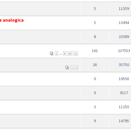
5
11359
ne analogica
5
13494
8
23389
161
237553
...
1
9
10
11
26
35750
1
2
0
10556
0
9117
3
11250
9
14795