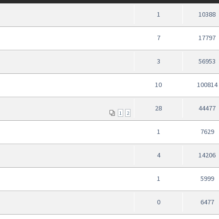
1
10388
7
17797
3
56953
10
100814
28
44477
1
2
1
7629
4
14206
1
5999
0
6477