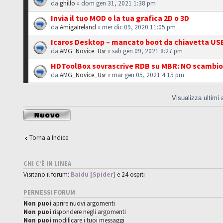
da
ghillo
» dom gen 31, 2021 1:38 pm
Invia il tuo MOD o la tua grafica 2D o 3D
da
AmigaIreland
» mer dic 09, 2020 11:05 pm
Icaros Desktop – mancato boot da chiavetta US
da
AMG_Novice_Usr
» sab gen 09, 2021 8:27 pm
HDToolBox sovrascrive RDB su MBR: NO scambio
da
AMG_Novice_Usr
» mar gen 05, 2021 4:15 pm
Visualizza ultimi
Scrivi un nuovo
argomento
Torna a Indice
CHI C’È IN LINEA
Visitano il forum:
Baidu [Spider]
e 24 ospiti
PERMESSI FORUM
Non puoi
aprire nuovi argomenti
Non puoi
rispondere negli argomenti
Non puoi
modificare i tuoi messaggi