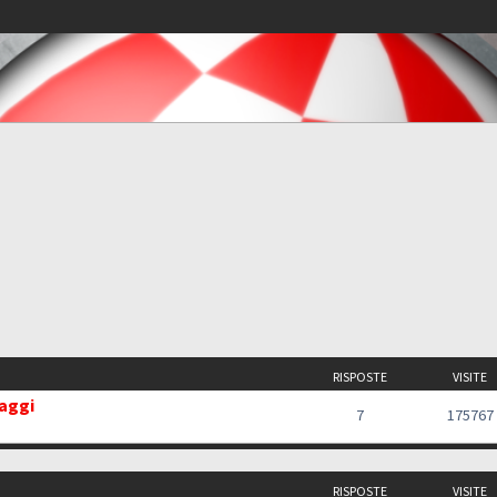
RISPOSTE
VISITE
saggi
7
175767
RISPOSTE
VISITE