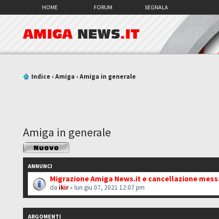
HOME
FORUM
SEGNALA
AMIGA
NEWS
.IT
Indice
‹
Amiga
‹
Amiga in generale
Amiga in generale
Scrivi un nuovo
argomento
ANNUNCI
Migrazione Amiga News.it e cancellazione mes
da
ikir
» lun giu 07, 2021 12:07 pm
ARGOMENTI