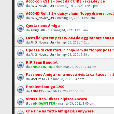
A600 con KS1.3 - boot da CF/IDE - scsi.device
da
AMG_Novice_Usr
» dom ago 01, 2021 12:52 pm
A600HD Rel. 1.5 + daisy-chain floppy drivers: pr
da
AMG_Novice_Usr
» mer lug 07, 2021 11:58 am
Quotazione Amiga
da
Amiga500
» mar mag 04, 2021 12:19 am
FastFileSystem per OS 2.04 da aggiornare con 
da
AMG_Novice_Usr
» lun apr 05, 2021 7:01 pm
Update di kickstart in chip-ram da floppy: possib
da
AMG_Novice_Usr
» lun apr 05, 2021 5:59 pm
RIP Jean Baudlot
da
AMIGASYSTEM
» dom mar 28, 2021 12:33 am
Passione Amiga - una nuova rivista cartacea in i
da
Mod3mski
» lun mar 08, 2021 3:42 pm
Problemi amiga 1200
da
AMIGATV
» ven feb 12, 2021 10:51 pm
Virus Hitch-Hiker Colpisce Ancora
da
AMIGASYSTEM
» mar feb 09, 2021 1:05 pm
Che fine ha fatto Amiga DE / Anywere