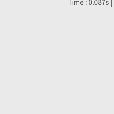
Time : 0.087s |