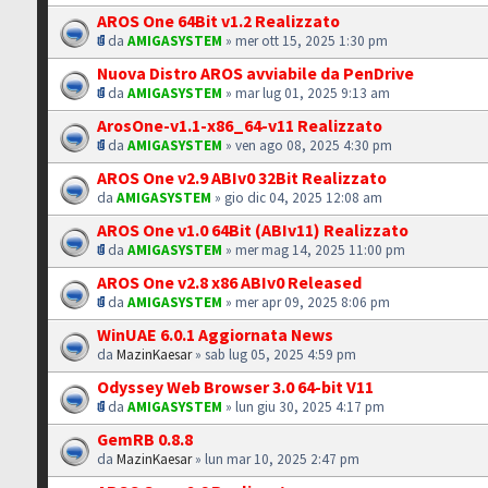
AROS One 64Bit v1.2 Realizzato
da
AMIGASYSTEM
» mer ott 15, 2025 1:30 pm
Nuova Distro AROS avviabile da PenDrive
da
AMIGASYSTEM
» mar lug 01, 2025 9:13 am
ArosOne-v1.1-x86_64-v11 Realizzato
da
AMIGASYSTEM
» ven ago 08, 2025 4:30 pm
AROS One v2.9 ABIv0 32Bit Realizzato
da
AMIGASYSTEM
» gio dic 04, 2025 12:08 am
AROS One v1.0 64Bit (ABIv11) Realizzato
da
AMIGASYSTEM
» mer mag 14, 2025 11:00 pm
AROS One v2.8 x86 ABIv0 Released
da
AMIGASYSTEM
» mer apr 09, 2025 8:06 pm
WinUAE 6.0.1 Aggiornata News
da
MazinKaesar
» sab lug 05, 2025 4:59 pm
Odyssey Web Browser 3.0 64-bit V11
da
AMIGASYSTEM
» lun giu 30, 2025 4:17 pm
GemRB 0.8.8
da
MazinKaesar
» lun mar 10, 2025 2:47 pm