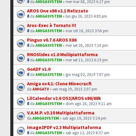
da
AMIGASYSTEM
» mer mar 08, 2023 6:27 pm
AROS One x86 v2.1 Relizzato
da
AMIGASYSTEM
» lun giu 26, 2023 4:05 pm
Aros-Exec è Tornato !!!
da
AMIGASYSTEM
» mar ott 10, 2023 3:56 pm
Pingus v0.7.6 AROS X86
da
AMIGASYSTEM
» mer set 20, 2023 7:16 pm
RNOSlides v1.0 Muliipiattaforma
da
AMIGASYSTEM
» mer set 13, 2023 6:19 pm
GoADF v1.0
da
AMIGASYSTEM
» gio mag 02, 2019 7:07 pm
Amiga os4.1: Clone Minecracft
da
AMIGATV
» ven mag 29, 2015 2:07 pm
LilCalendar v2.6 OS3/AROS x86/68k
da
AMIGASYSTEM
» dom ago 20, 2023 9:11 am
V.A.M.P. v3.10 Multipiattaforma
da
AMIGASYSTEM
» sab ago 19, 2023 3:24 pm
Image2PDF v2.3 Multipiattaforma
da
AMIGASYSTEM
» sab ago 12, 2023 8:37 am