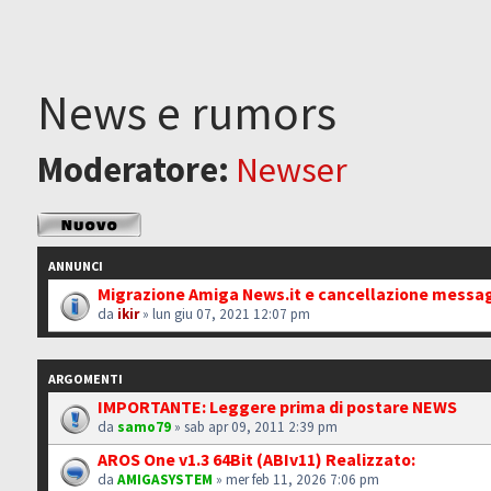
News e rumors
Moderatore:
Newser
Scrivi un nuovo
argomento
ANNUNCI
Migrazione Amiga News.it e cancellazione messa
da
ikir
» lun giu 07, 2021 12:07 pm
ARGOMENTI
IMPORTANTE: Leggere prima di postare NEWS
da
samo79
» sab apr 09, 2011 2:39 pm
AROS One v1.3 64Bit (ABIv11) Realizzato:
da
AMIGASYSTEM
» mer feb 11, 2026 7:06 pm