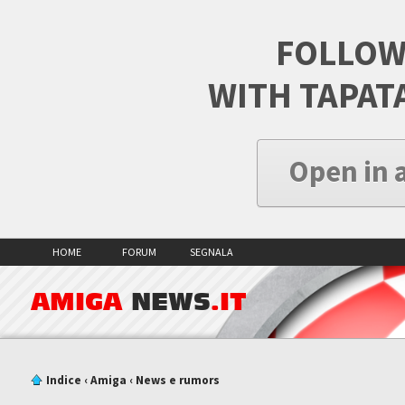
FOLLOW
WITH TAPAT
Open in 
HOME
FORUM
SEGNALA
AMIGA
NEWS
.IT
Indice
‹
Amiga
‹
News e rumors