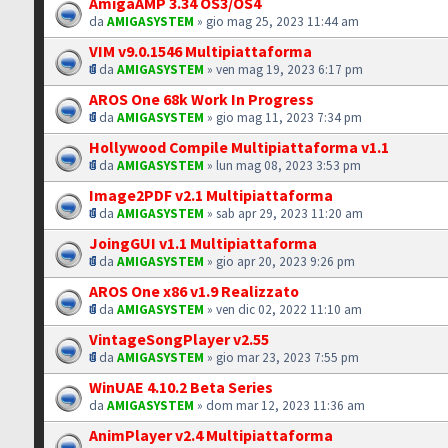
AmigaAMP 3.34 OS3/OS4
da
AMIGASYSTEM
» gio mag 25, 2023 11:44 am
VIM v9.0.1546 Multipiattaforma
da
AMIGASYSTEM
» ven mag 19, 2023 6:17 pm
AROS One 68k Work In Progress
da
AMIGASYSTEM
» gio mag 11, 2023 7:34 pm
Hollywood Compile Multipiattaforma v1.1
da
AMIGASYSTEM
» lun mag 08, 2023 3:53 pm
Image2PDF v2.1 Multipiattaforma
da
AMIGASYSTEM
» sab apr 29, 2023 11:20 am
JoingGUI v1.1 Multipiattaforma
da
AMIGASYSTEM
» gio apr 20, 2023 9:26 pm
AROS One x86 v1.9 Realizzato
da
AMIGASYSTEM
» ven dic 02, 2022 11:10 am
VintageSongPlayer v2.55
da
AMIGASYSTEM
» gio mar 23, 2023 7:55 pm
WinUAE 4.10.2 Beta Series
da
AMIGASYSTEM
» dom mar 12, 2023 11:36 am
AnimPlayer v2.4 Multipiattaforma