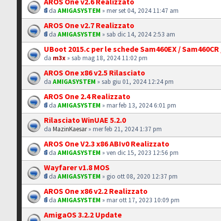
AROS One v2.6 Realizzato
da
AMIGASYSTEM
» mer set 04, 2024 11:47 am
AROS One v2.7 Realizzato
da
AMIGASYSTEM
» sab dic 14, 2024 2:53 am
UBoot 2015.c per le schede Sam460EX / Sam460CR
da
m3x
» sab mag 18, 2024 11:02 pm
AROS One x86 v2.5 Rilasciato
da
AMIGASYSTEM
» sab giu 01, 2024 12:24 pm
AROS One 2.4 Realizzato
da
AMIGASYSTEM
» mar feb 13, 2024 6:01 pm
Rilasciato WinUAE 5.2.0
da
MazinKaesar
» mer feb 21, 2024 1:37 pm
AROS One V2.3 x86 ABIv0 Realizzato
da
AMIGASYSTEM
» ven dic 15, 2023 12:56 pm
Wayfarer v1.8 MOS
da
AMIGASYSTEM
» gio ott 08, 2020 12:37 pm
AROS One x86 v2.2 Realizzato
da
AMIGASYSTEM
» mar ott 17, 2023 10:09 pm
AmigaOS 3.2.2 Update