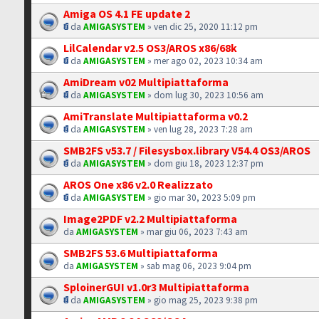
Amiga OS 4.1 FE update 2
da
AMIGASYSTEM
» ven dic 25, 2020 11:12 pm
LilCalendar v2.5 OS3/AROS x86/68k
da
AMIGASYSTEM
» mer ago 02, 2023 10:34 am
AmiDream v02 Multipiattaforma
da
AMIGASYSTEM
» dom lug 30, 2023 10:56 am
AmiTranslate Multipiattaforma v0.2
da
AMIGASYSTEM
» ven lug 28, 2023 7:28 am
SMB2FS v53.7 / Filesysbox.library V54.4 OS3/AROS
da
AMIGASYSTEM
» dom giu 18, 2023 12:37 pm
AROS One x86 v2.0 Realizzato
da
AMIGASYSTEM
» gio mar 30, 2023 5:09 pm
Image2PDF v2.2 Multipiattaforma
da
AMIGASYSTEM
» mar giu 06, 2023 7:43 am
SMB2FS 53.6 Multipiattaforma
da
AMIGASYSTEM
» sab mag 06, 2023 9:04 pm
SploinerGUI v1.0r3 Multipiattaforma
da
AMIGASYSTEM
» gio mag 25, 2023 9:38 pm