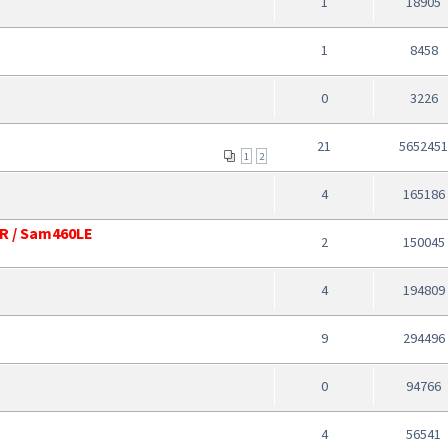
1
18905
1
8458
0
3226
21
565245
1
2
4
165186
CR / Sam460LE
2
150045
4
194809
9
294496
0
94766
4
56541