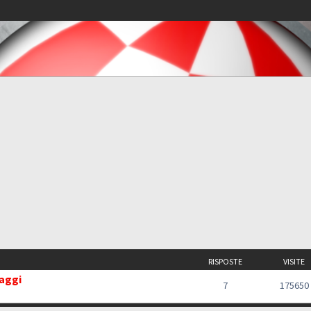
RISPOSTE
VISITE
saggi
7
175650