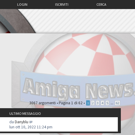
LOGIN
ISCRIVITI
CERCA
3067 argomenti •
Pagina
1
di
62
•
...
1
2
3
4
5
62
ULTIMO MESSAGGIO
da
Danyblu
lun ott 10, 2022 11:24 pm