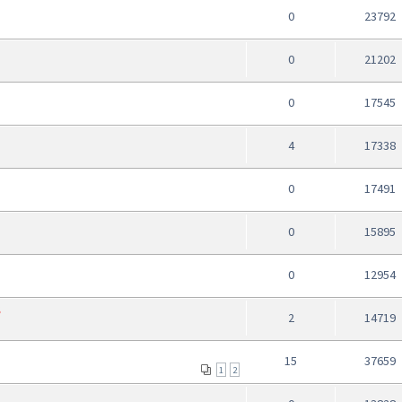
0
23792
0
21202
0
17545
4
17338
0
17491
0
15895
0
12954
S
2
14719
15
37659
1
2