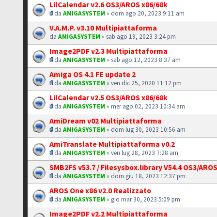
LilCalendar v2.6 OS3/AROS x86/68k
da
AMIGASYSTEM
» dom ago 20, 2023 9:11 am
V.A.M.P. v3.10 Multipiattaforma
da
AMIGASYSTEM
» sab ago 19, 2023 3:24 pm
Image2PDF v2.3 Multipiattaforma
da
AMIGASYSTEM
» sab ago 12, 2023 8:37 am
Amiga OS 4.1 FE update 2
da
AMIGASYSTEM
» ven dic 25, 2020 11:12 pm
LilCalendar v2.5 OS3/AROS x86/68k
da
AMIGASYSTEM
» mer ago 02, 2023 10:34 am
AmiDream v02 Multipiattaforma
da
AMIGASYSTEM
» dom lug 30, 2023 10:56 am
AmiTranslate Multipiattaforma v0.2
da
AMIGASYSTEM
» ven lug 28, 2023 7:28 am
SMB2FS v53.7 / Filesysbox.library V54.4 OS3/ARO
da
AMIGASYSTEM
» dom giu 18, 2023 12:37 pm
AROS One x86 v2.0 Realizzato
da
AMIGASYSTEM
» gio mar 30, 2023 5:09 pm
Image2PDF v2.2 Multipiattaforma