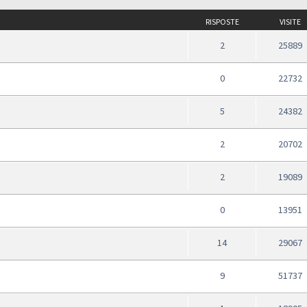
RISPOSTE
VISITE
2
25889
0
22732
5
24382
2
20702
2
19089
0
13951
14
29067
9
51737