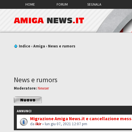
HOME
FORUM
SEGNALA
AMIGA
NEWS
.IT
Indice
‹
Amiga
‹
News e rumors
News e rumors
Moderatore:
Newser
Scrivi un nuovo
argomento
ANNUNCI
Migrazione Amiga News.it e cancellazione mes
da
ikir
» lun giu 07, 2021 12:07 pm