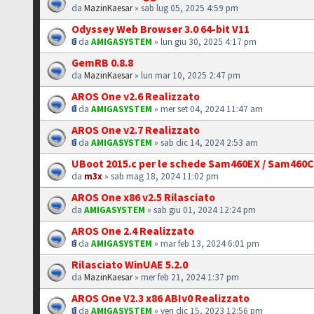
da
MazinKaesar
» sab lug 05, 2025 4:59 pm
Odyssey Web Browser 3.0 64-bit V11
da
AMIGASYSTEM
» lun giu 30, 2025 4:17 pm
GemRB 0.8.8
da
MazinKaesar
» lun mar 10, 2025 2:47 pm
AROS One v2.6 Realizzato
da
AMIGASYSTEM
» mer set 04, 2024 11:47 am
AROS One v2.7 Realizzato
da
AMIGASYSTEM
» sab dic 14, 2024 2:53 am
UBoot 2015.c per le schede Sam460EX / Sam460
da
m3x
» sab mag 18, 2024 11:02 pm
AROS One x86 v2.5 Rilasciato
da
AMIGASYSTEM
» sab giu 01, 2024 12:24 pm
AROS One 2.4 Realizzato
da
AMIGASYSTEM
» mar feb 13, 2024 6:01 pm
Rilasciato WinUAE 5.2.0
da
MazinKaesar
» mer feb 21, 2024 1:37 pm
AROS One V2.3 x86 ABIv0 Realizzato
da
AMIGASYSTEM
» ven dic 15, 2023 12:56 pm