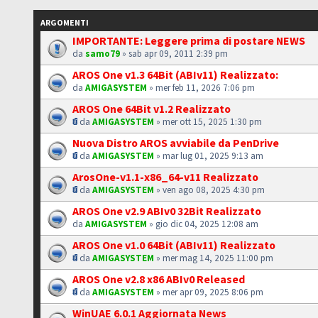
ARGOMENTI
IMPORTANTE: Leggere prima di postare NEWS
da
samo79
» sab apr 09, 2011 2:39 pm
AROS One v1.3 64Bit (ABIv11) Realizzato:
da
AMIGASYSTEM
» mer feb 11, 2026 7:06 pm
AROS One 64Bit v1.2 Realizzato
da
AMIGASYSTEM
» mer ott 15, 2025 1:30 pm
Nuova Distro AROS avviabile da PenDrive
da
AMIGASYSTEM
» mar lug 01, 2025 9:13 am
ArosOne-v1.1-x86_64-v11 Realizzato
da
AMIGASYSTEM
» ven ago 08, 2025 4:30 pm
AROS One v2.9 ABIv0 32Bit Realizzato
da
AMIGASYSTEM
» gio dic 04, 2025 12:08 am
AROS One v1.0 64Bit (ABIv11) Realizzato
da
AMIGASYSTEM
» mer mag 14, 2025 11:00 pm
AROS One v2.8 x86 ABIv0 Released
da
AMIGASYSTEM
» mer apr 09, 2025 8:06 pm
WinUAE 6.0.1 Aggiornata News