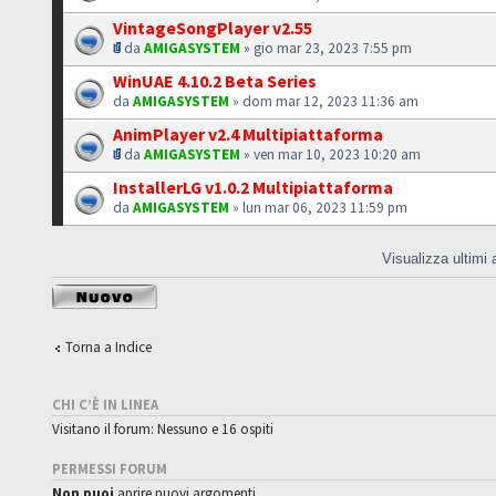
VintageSongPlayer v2.55
da
AMIGASYSTEM
» gio mar 23, 2023 7:55 pm
WinUAE 4.10.2 Beta Series
da
AMIGASYSTEM
» dom mar 12, 2023 11:36 am
AnimPlayer v2.4 Multipiattaforma
da
AMIGASYSTEM
» ven mar 10, 2023 10:20 am
InstallerLG v1.0.2 Multipiattaforma
da
AMIGASYSTEM
» lun mar 06, 2023 11:59 pm
Visualizza ultimi
Scrivi un nuovo
argomento
Torna a Indice
CHI C’È IN LINEA
Visitano il forum: Nessuno e 16 ospiti
PERMESSI FORUM
Non puoi
aprire nuovi argomenti