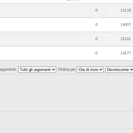
0
13120
0
14037
0
15221
0
14177
 argomenti:
Ordina per