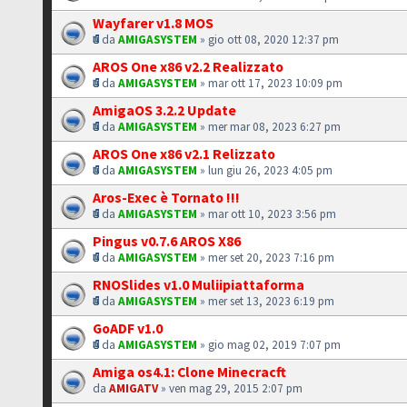
Wayfarer v1.8 MOS
da
AMIGASYSTEM
» gio ott 08, 2020 12:37 pm
AROS One x86 v2.2 Realizzato
da
AMIGASYSTEM
» mar ott 17, 2023 10:09 pm
AmigaOS 3.2.2 Update
da
AMIGASYSTEM
» mer mar 08, 2023 6:27 pm
AROS One x86 v2.1 Relizzato
da
AMIGASYSTEM
» lun giu 26, 2023 4:05 pm
Aros-Exec è Tornato !!!
da
AMIGASYSTEM
» mar ott 10, 2023 3:56 pm
Pingus v0.7.6 AROS X86
da
AMIGASYSTEM
» mer set 20, 2023 7:16 pm
RNOSlides v1.0 Muliipiattaforma
da
AMIGASYSTEM
» mer set 13, 2023 6:19 pm
GoADF v1.0
da
AMIGASYSTEM
» gio mag 02, 2019 7:07 pm
Amiga os4.1: Clone Minecracft
da
AMIGATV
» ven mag 29, 2015 2:07 pm