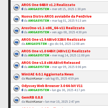
AROS One 64Bit v1.2 Realizzato
da
AMIGASYSTEM
» mer ott 15, 2025 1:30 pm
Nuova Distro AROS avviabile da PenDrive
da
AMIGASYSTEM
» mar lug 01, 2025 9:13 am
ArosOne-v1.1-x86_64-v11 Realizzato
da
AMIGASYSTEM
» ven ago 08, 2025 4:30 pm
AROS One v2.9 ABIv0 32Bit Realizzato
da
AMIGASYSTEM
» gio dic 04, 2025 12:08 am
AROS One v1.0 64Bit (ABIv11) Realizzato
da
AMIGASYSTEM
» mer mag 14, 2025 11:00 pm
AROS One v2.8 x86 ABIv0 Released
da
AMIGASYSTEM
» mer apr 09, 2025 8:06 pm
WinUAE 6.0.1 Aggiornata News
da
MazinKaesar
» sab lug 05, 2025 4:59 pm
Odyssey Web Browser 3.0 64-bit V11
da
AMIGASYSTEM
» lun giu 30, 2025 4:17 pm
GemRB 0.8.8
da
MazinKaesar
» lun mar 10, 2025 2:47 pm