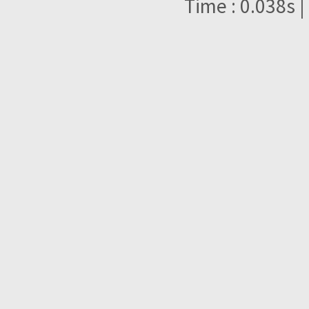
Time : 0.038s |