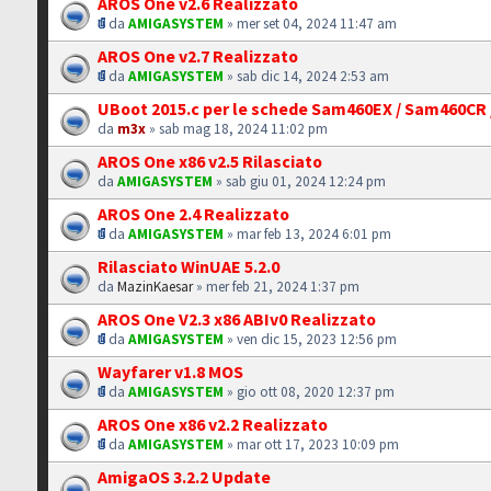
AROS One v2.6 Realizzato
da
AMIGASYSTEM
» mer set 04, 2024 11:47 am
AROS One v2.7 Realizzato
da
AMIGASYSTEM
» sab dic 14, 2024 2:53 am
UBoot 2015.c per le schede Sam460EX / Sam460CR
da
m3x
» sab mag 18, 2024 11:02 pm
AROS One x86 v2.5 Rilasciato
da
AMIGASYSTEM
» sab giu 01, 2024 12:24 pm
AROS One 2.4 Realizzato
da
AMIGASYSTEM
» mar feb 13, 2024 6:01 pm
Rilasciato WinUAE 5.2.0
da
MazinKaesar
» mer feb 21, 2024 1:37 pm
AROS One V2.3 x86 ABIv0 Realizzato
da
AMIGASYSTEM
» ven dic 15, 2023 12:56 pm
Wayfarer v1.8 MOS
da
AMIGASYSTEM
» gio ott 08, 2020 12:37 pm
AROS One x86 v2.2 Realizzato
da
AMIGASYSTEM
» mar ott 17, 2023 10:09 pm
AmigaOS 3.2.2 Update