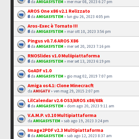
da
AMIGASYSTEM
» mer mar 08, 2023 6:27 pm
AROS One x86 v2.1 Relizzato
da
AMIGASYSTEM
» lun giu 26, 2023 4:05 pm
Aros-Exec è Tornato !!!
da
AMIGASYSTEM
» mar ott 10, 2023 3:56 pm
Pingus v0.7.6 AROS X86
da
AMIGASYSTEM
» mer set 20, 2023 7:16 pm
RNOSlides v1.0 Muliipiattaforma
da
AMIGASYSTEM
» mer set 13, 2023 6:19 pm
GoADF v1.0
da
AMIGASYSTEM
» gio mag 02, 2019 7:07 pm
Amiga os4.1: Clone Minecracft
da
AMIGATV
» ven mag 29, 2015 2:07 pm
LilCalendar v2.6 OS3/AROS x86/68k
da
AMIGASYSTEM
» dom ago 20, 2023 9:11 am
V.A.M.P. v3.10 Multipiattaforma
da
AMIGASYSTEM
» sab ago 19, 2023 3:24 pm
Image2PDF v2.3 Multipiattaforma
da
AMIGASYSTEM
» sab ago 12, 2023 8:37 am