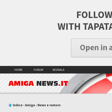
FOLLOW
WITH TAPAT
Open in 
HOME
FORUM
SEGNALA
AMIGA
NEWS
.IT
Indice
‹
Amiga
‹
News e rumors