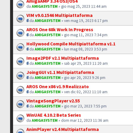
AmigaAMP 3.34 OS3/OS4
da
AMIGASYSTEM
» gio mag 25, 2023 11:44 am
VIM v9.0.1546 Multipiattaforma
da
AMIGASYSTEM
» ven mag 19, 2023 6:17 pm
AROS One 68k Work In Progress
da
AMIGASYSTEM
» gio mag 11, 2023 7:34 pm
Hollywood Compile Multipiattaforma v1.1
da
AMIGASYSTEM
» lun mag 08, 2023 3:53 pm
Image2PDF v2.1 Multipiattaforma
da
AMIGASYSTEM
» sab apr 29, 2023 11:20 am
JoingGUI v1.1 Multipiattaforma
da
AMIGASYSTEM
» gio apr 20, 2023 9:26 pm
AROS One x86 v1.9 Realizzato
da
AMIGASYSTEM
» ven dic 02, 2022 11:10 am
VintageSongPlayer v2.55
da
AMIGASYSTEM
» gio mar 23, 2023 7:55 pm
WinUAE 4.10.2 Beta Series
da
AMIGASYSTEM
» dom mar 12, 2023 11:36 am
AnimPlayer v2.4 Multipiattaforma