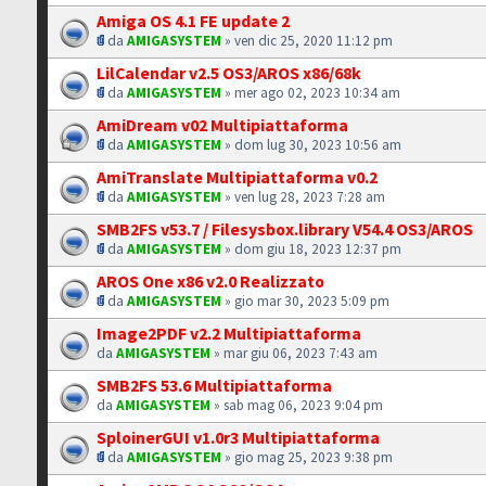
Amiga OS 4.1 FE update 2
da
AMIGASYSTEM
» ven dic 25, 2020 11:12 pm
LilCalendar v2.5 OS3/AROS x86/68k
da
AMIGASYSTEM
» mer ago 02, 2023 10:34 am
AmiDream v02 Multipiattaforma
da
AMIGASYSTEM
» dom lug 30, 2023 10:56 am
AmiTranslate Multipiattaforma v0.2
da
AMIGASYSTEM
» ven lug 28, 2023 7:28 am
SMB2FS v53.7 / Filesysbox.library V54.4 OS3/AROS
da
AMIGASYSTEM
» dom giu 18, 2023 12:37 pm
AROS One x86 v2.0 Realizzato
da
AMIGASYSTEM
» gio mar 30, 2023 5:09 pm
Image2PDF v2.2 Multipiattaforma
da
AMIGASYSTEM
» mar giu 06, 2023 7:43 am
SMB2FS 53.6 Multipiattaforma
da
AMIGASYSTEM
» sab mag 06, 2023 9:04 pm
SploinerGUI v1.0r3 Multipiattaforma
da
AMIGASYSTEM
» gio mag 25, 2023 9:38 pm