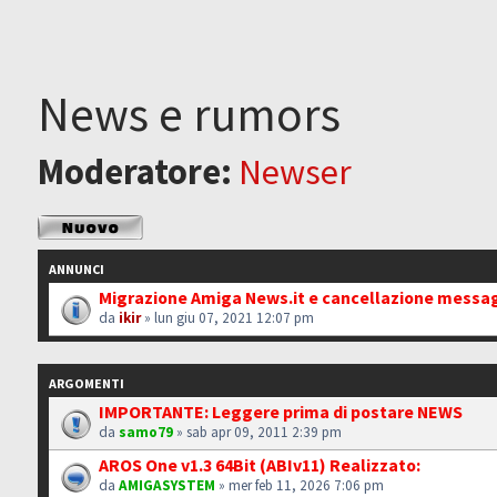
News e rumors
Moderatore:
Newser
Scrivi un nuovo
argomento
ANNUNCI
Migrazione Amiga News.it e cancellazione messa
da
ikir
» lun giu 07, 2021 12:07 pm
ARGOMENTI
IMPORTANTE: Leggere prima di postare NEWS
da
samo79
» sab apr 09, 2011 2:39 pm
AROS One v1.3 64Bit (ABIv11) Realizzato:
da
AMIGASYSTEM
» mer feb 11, 2026 7:06 pm