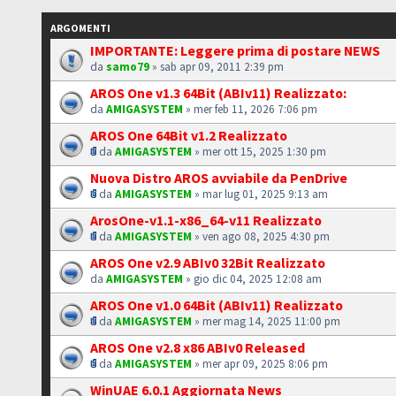
ARGOMENTI
IMPORTANTE: Leggere prima di postare NEWS
da
samo79
» sab apr 09, 2011 2:39 pm
AROS One v1.3 64Bit (ABIv11) Realizzato:
da
AMIGASYSTEM
» mer feb 11, 2026 7:06 pm
AROS One 64Bit v1.2 Realizzato
da
AMIGASYSTEM
» mer ott 15, 2025 1:30 pm
Nuova Distro AROS avviabile da PenDrive
da
AMIGASYSTEM
» mar lug 01, 2025 9:13 am
ArosOne-v1.1-x86_64-v11 Realizzato
da
AMIGASYSTEM
» ven ago 08, 2025 4:30 pm
AROS One v2.9 ABIv0 32Bit Realizzato
da
AMIGASYSTEM
» gio dic 04, 2025 12:08 am
AROS One v1.0 64Bit (ABIv11) Realizzato
da
AMIGASYSTEM
» mer mag 14, 2025 11:00 pm
AROS One v2.8 x86 ABIv0 Released
da
AMIGASYSTEM
» mer apr 09, 2025 8:06 pm
WinUAE 6.0.1 Aggiornata News