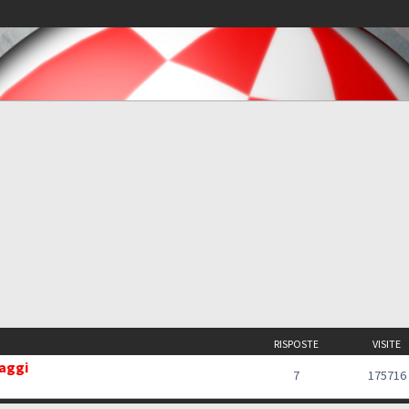
RISPOSTE
VISITE
saggi
7
175716