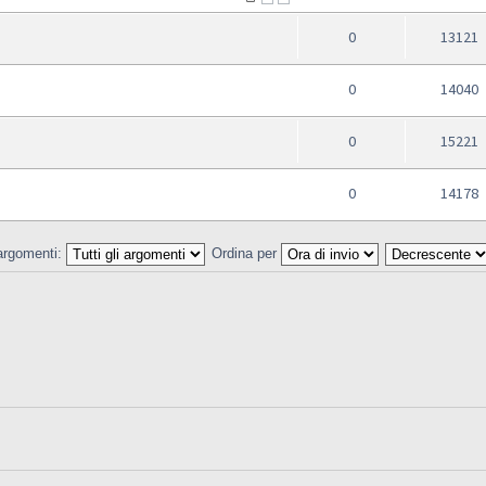
0
13121
0
14040
0
15221
0
14178
 argomenti:
Ordina per