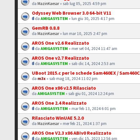
da
MazinKaesar
» sab lug 05, 2025 4:59 pm
Odyssey Web Browser 3.0 64-bit V11
da
AMIGASYSTEM
» lun giu 30, 2025 4:17 pm
GemRB 0.8.8
da
MazinKaesar
» lun mar 10, 2025 2:47 pm
AROS One v2.6 Realizzato
da
AMIGASYSTEM
» mer set 04, 2024 11:47 am
AROS One v2.7 Realizzato
da
AMIGASYSTEM
» sab dic 14, 2024 2:53 am
UBoot 2015.c per le schede Sam460EX / Sam460
da
m3x
» sab mag 18, 2024 11:02 pm
AROS One x86 v2.5 Rilasciato
da
AMIGASYSTEM
» sab giu 01, 2024 12:24 pm
AROS One 2.4 Realizzato
da
AMIGASYSTEM
» mar feb 13, 2024 6:01 pm
Rilasciato WinUAE 5.2.0
da
MazinKaesar
» mer feb 21, 2024 1:37 pm
AROS One V2.3 x86 ABIv0 Realizzato
da
AMIGASYSTEM
» ven dic 15, 2023 12:56 pm