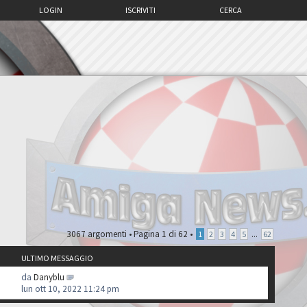
LOGIN
ISCRIVITI
CERCA
3067 argomenti •
Pagina
1
di
62
•
...
1
2
3
4
5
62
ULTIMO MESSAGGIO
da
Danyblu
lun ott 10, 2022 11:24 pm