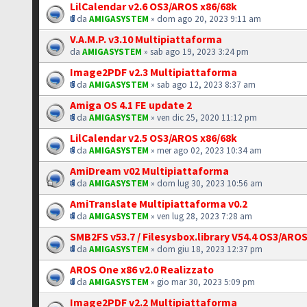
LilCalendar v2.6 OS3/AROS x86/68k
da
AMIGASYSTEM
» dom ago 20, 2023 9:11 am
V.A.M.P. v3.10 Multipiattaforma
da
AMIGASYSTEM
» sab ago 19, 2023 3:24 pm
Image2PDF v2.3 Multipiattaforma
da
AMIGASYSTEM
» sab ago 12, 2023 8:37 am
Amiga OS 4.1 FE update 2
da
AMIGASYSTEM
» ven dic 25, 2020 11:12 pm
LilCalendar v2.5 OS3/AROS x86/68k
da
AMIGASYSTEM
» mer ago 02, 2023 10:34 am
AmiDream v02 Multipiattaforma
da
AMIGASYSTEM
» dom lug 30, 2023 10:56 am
AmiTranslate Multipiattaforma v0.2
da
AMIGASYSTEM
» ven lug 28, 2023 7:28 am
SMB2FS v53.7 / Filesysbox.library V54.4 OS3/ARO
da
AMIGASYSTEM
» dom giu 18, 2023 12:37 pm
AROS One x86 v2.0 Realizzato
da
AMIGASYSTEM
» gio mar 30, 2023 5:09 pm
Image2PDF v2.2 Multipiattaforma