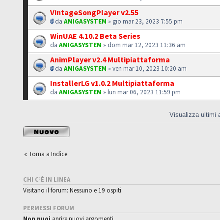
VintageSongPlayer v2.55
da
AMIGASYSTEM
» gio mar 23, 2023 7:55 pm
WinUAE 4.10.2 Beta Series
da
AMIGASYSTEM
» dom mar 12, 2023 11:36 am
AnimPlayer v2.4 Multipiattaforma
da
AMIGASYSTEM
» ven mar 10, 2023 10:20 am
InstallerLG v1.0.2 Multipiattaforma
da
AMIGASYSTEM
» lun mar 06, 2023 11:59 pm
Visualizza ultimi
Scrivi un nuovo
argomento
Torna a Indice
CHI C’È IN LINEA
Visitano il forum: Nessuno e 19 ospiti
PERMESSI FORUM
Non puoi
aprire nuovi argomenti