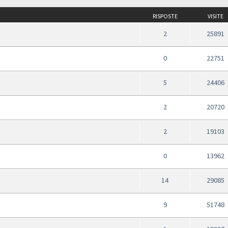
RISPOSTE
VISITE
2
25891
0
22751
5
24406
2
20720
2
19103
0
13962
14
29085
9
51748