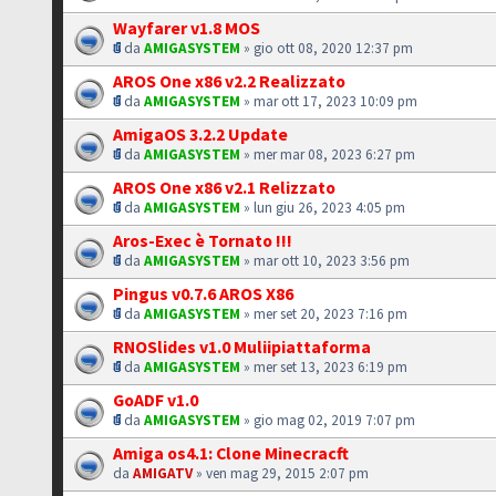
Wayfarer v1.8 MOS
da
AMIGASYSTEM
» gio ott 08, 2020 12:37 pm
AROS One x86 v2.2 Realizzato
da
AMIGASYSTEM
» mar ott 17, 2023 10:09 pm
AmigaOS 3.2.2 Update
da
AMIGASYSTEM
» mer mar 08, 2023 6:27 pm
AROS One x86 v2.1 Relizzato
da
AMIGASYSTEM
» lun giu 26, 2023 4:05 pm
Aros-Exec è Tornato !!!
da
AMIGASYSTEM
» mar ott 10, 2023 3:56 pm
Pingus v0.7.6 AROS X86
da
AMIGASYSTEM
» mer set 20, 2023 7:16 pm
RNOSlides v1.0 Muliipiattaforma
da
AMIGASYSTEM
» mer set 13, 2023 6:19 pm
GoADF v1.0
da
AMIGASYSTEM
» gio mag 02, 2019 7:07 pm
Amiga os4.1: Clone Minecracft
da
AMIGATV
» ven mag 29, 2015 2:07 pm