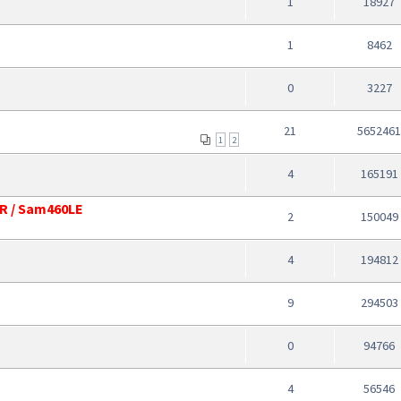
1
18927
1
8462
0
3227
21
565246
1
2
4
165191
CR / Sam460LE
2
150049
4
194812
9
294503
0
94766
4
56546