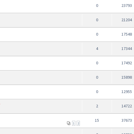
0
23793
0
21204
0
17548
4
17344
0
17492
0
15898
0
12955
S
2
14722
15
37673
1
2