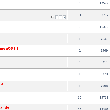
5
14542
31
52757
1
2
3
3
10375
1
7837
migaOS 3.1
2
7569
2
9413
1
9778
 2
1
7968
10
15719
omande
25
38267