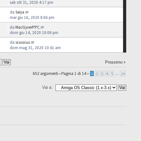
sab ott 31, 2020 4:17 pm
da
Seiya
mar giu 16, 2020 8:06 pm
da
MacGyverPPC
dom giu 14, 2020 10:08 pm
da
scusscus
dom mag 31, 2020 10:41 am
Prossimo
652 argomenti •
Pagina
1
di
14
•
...
1
2
3
4
5
14
Vai a: