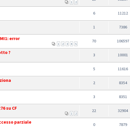
1
2
6
11212
1
7386
MI1: error
70
106597
1
2
3
4
5
tto ?
3
10001
5
11616
nziona
2
8354
3
8351
76 su CF
22
32904
1
2
ccesso parziale
0
7879