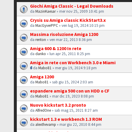
Giochi Amiga Classic - Legal Downloads
da
MazinKaesar
» mer nov 25, 2009 10:41 pm
Crysis su Amiga classic KickStart3.x
da
MacGyverPPC
» ven lug 19, 2024 10:15 pm
Massima risoluzione Amiga 1200
da
renton
» ven mar 22, 2013 8:36 pm
Amiga 600 & 1200 In rete
da
danko
» lun apr 25, 2011 8:25 pm
Amiga in rete con Workbench 3.0 e Miami
da
Mabo81
» mer giu 19, 2024 9:18 pm
Amiga 1200
da
Mabo81
» sab giu 15, 2024 2:03 am
espandere amiga 500 con un HDD o CF
da
Mabo81
» mar dic 19, 2023 8:08 pm
Nuovo kickstart 3.2 pronto
da
AlfredOne
» sab mag 15, 2021 8:27 am
kickstart 1.3 e workbench 1.3 ROM
da
alexthevamp
» mar giu 22, 2010 8:44 pm