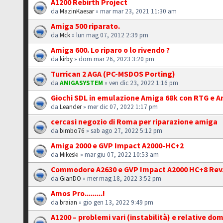
A1200 Rebirth Project
da
MazinKaesar
» mar mar 23, 2021 11:30 am
Amiga 500 riparato.
da
Mck
» lun mag 07, 2012 2:39 pm
Amiga 600. Lo riparo o lo rivendo ?
da
kirby
» dom mar 26, 2023 3:20 pm
Turrican 2 AGA (PC-MSDOS Porting)
da
AMIGASYSTEM
» ven dic 23, 2022 1:16 pm
Giochi SDL in emulazione Amiga 68k con RTG e A
da
Leander
» mer dic 07, 2022 1:17 pm
cercasi negozio di Roma per riparazione amiga
da
bimbo76
» sab ago 27, 2022 5:12 pm
Amiga 2000 e GVP Impact A2000-HC+2
da
Mikeski
» mar giu 07, 2022 10:53 am
Commodore A2630 e GVP Impact A2000 HC+8 Rev.
da
GianDO
» mer mag 18, 2022 3:52 pm
Amos Pro.........!
da
braian
» gio gen 13, 2022 9:49 pm
A1200 – problemi vari (instabilità) e relative d