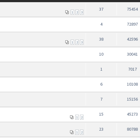
37
75454
1
2
3
4
72897
38
42596
1
2
3
10
30041
1
7017
6
10108
7
15156
15
45273
1
2
23
80788
1
2