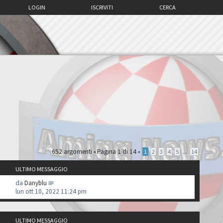
LOGIN
ISCRIVITI
CERCA
652 argomenti •
Pagina
1
di
14
•
...
1
2
3
4
5
14
ULTIMO MESSAGGIO
da
Danyblu
lun ott 10, 2022 11:24 pm
ULTIMO MESSAGGIO