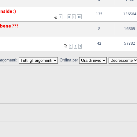
nside :)
135
136564
...
1
8
9
10
 bene ???
8
16869
42
57782
1
2
3
 argomenti:
Ordina per