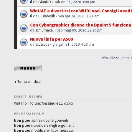
da
GianDO
» sab ott 31, 2020 3:00 pm
WinUAE e divertirsi con WHDLoad. Consigli need i
da
DjDiabolik
» ven apr 24, 2020 1:24 am
Con Cybergraphics dicono che Dpaint 5 funziona
da
schiumacal
» sab mag 09, 2020 12:29 pm
Nuova linfa per A500
da
scusscus
» gio gen 31, 2019 4:28 pm
Visualizza ultimi
Scrivi un nuovo
argomento
Torna a Indice
CHI C’È IN LINEA
Visitano il forum: Nessuno e 11 ospiti
PERMESSI FORUM
Non puoi
aprire nuovi argomenti
Non puoi
rispondere negli argomenti
Non puoi
modificare i tuoi messaggi