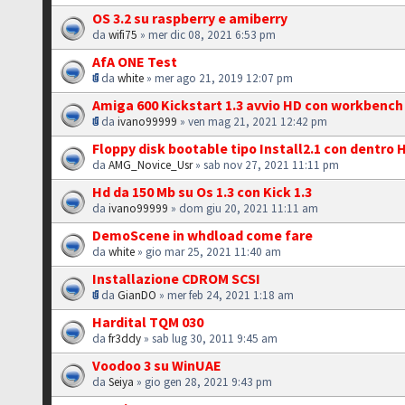
OS 3.2 su raspberry e amiberry
da
wifi75
» mer dic 08, 2021 6:53 pm
AfA ONE Test
da
white
» mer ago 21, 2019 12:07 pm
Amiga 600 Kickstart 1.3 avvio HD con workbench 
da
ivano99999
» ven mag 21, 2021 12:42 pm
Floppy disk bootable tipo Install2.1 con dentro
da
AMG_Novice_Usr
» sab nov 27, 2021 11:11 pm
Hd da 150 Mb su Os 1.3 con Kick 1.3
da
ivano99999
» dom giu 20, 2021 11:11 am
DemoScene in whdload come fare
da
white
» gio mar 25, 2021 11:40 am
Installazione CDROM SCSI
da
GianDO
» mer feb 24, 2021 1:18 am
Hardital TQM 030
da
fr3ddy
» sab lug 30, 2011 9:45 am
Voodoo 3 su WinUAE
da
Seiya
» gio gen 28, 2021 9:43 pm