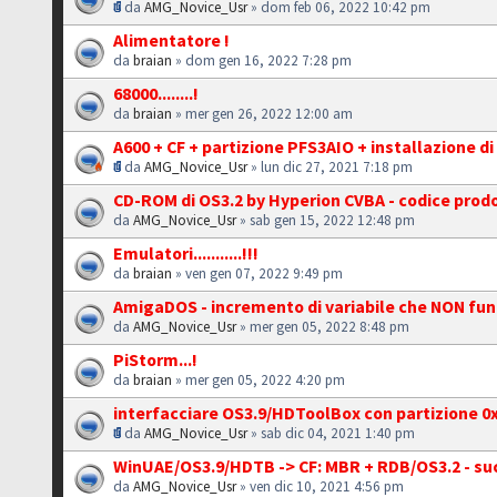
da
AMG_Novice_Usr
» dom feb 06, 2022 10:42 pm
Alimentatore !
da
braian
» dom gen 16, 2022 7:28 pm
68000........!
da
braian
» mer gen 26, 2022 12:00 am
A600 + CF + partizione PFS3AIO + installazione di 
da
AMG_Novice_Usr
» lun dic 27, 2021 7:18 pm
CD-ROM di OS3.2 by Hyperion CVBA - codice prodo
da
AMG_Novice_Usr
» sab gen 15, 2022 12:48 pm
Emulatori...........!!!
da
braian
» ven gen 07, 2022 9:49 pm
AmigaDOS - incremento di variabile che NON fu
da
AMG_Novice_Usr
» mer gen 05, 2022 8:48 pm
PiStorm...!
da
braian
» mer gen 05, 2022 4:20 pm
interfacciare OS3.9/HDToolBox con partizione 0x
da
AMG_Novice_Usr
» sab dic 04, 2021 1:40 pm
WinUAE/OS3.9/HDTB -> CF: MBR + RDB/OS3.2 - su
da
AMG_Novice_Usr
» ven dic 10, 2021 4:56 pm