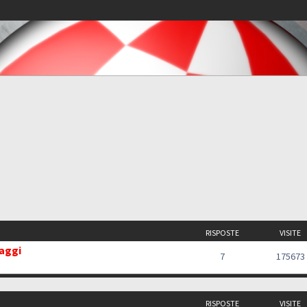
RISPOSTE
VISITE
saggi
7
175673
RISPOSTE
VISITE