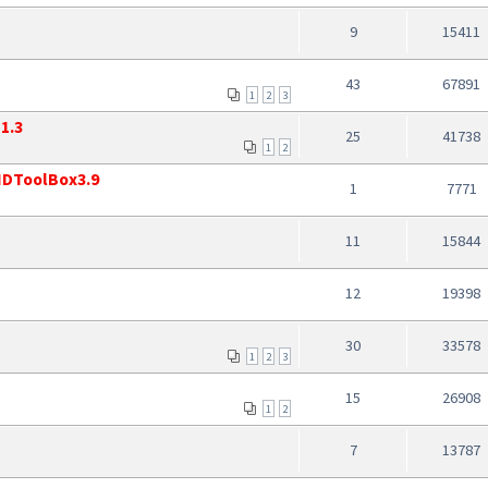
9
15411
43
67891
1
2
3
1.3
25
41738
1
2
 HDToolBox3.9
1
7771
11
15844
12
19398
30
33578
1
2
3
15
26908
1
2
7
13787