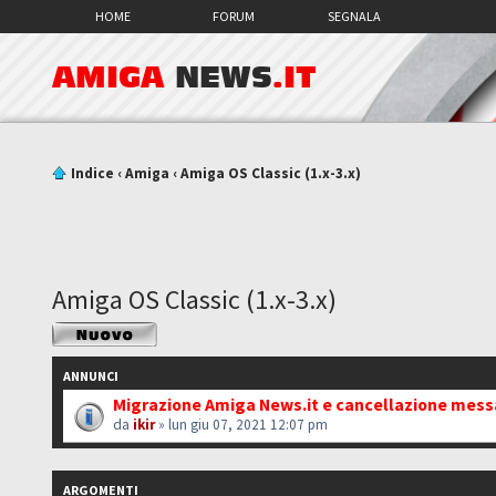
HOME
FORUM
SEGNALA
AMIGA
NEWS
.IT
Indice
‹
Amiga
‹
Amiga OS Classic (1.x-3.x)
Amiga OS Classic (1.x-3.x)
Scrivi un nuovo
argomento
ANNUNCI
Migrazione Amiga News.it e cancellazione mes
da
ikir
» lun giu 07, 2021 12:07 pm
ARGOMENTI