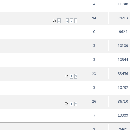
4
11746
94
79213
...
1
5
6
7
0
9624
3
10109
3
10944
23
33456
1
2
3
10792
26
36710
1
2
7
13309
2
9469