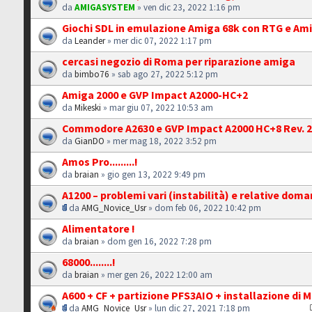
da
AMIGASYSTEM
» ven dic 23, 2022 1:16 pm
Giochi SDL in emulazione Amiga 68k con RTG e Am
da
Leander
» mer dic 07, 2022 1:17 pm
cercasi negozio di Roma per riparazione amiga
da
bimbo76
» sab ago 27, 2022 5:12 pm
Amiga 2000 e GVP Impact A2000-HC+2
da
Mikeski
» mar giu 07, 2022 10:53 am
Commodore A2630 e GVP Impact A2000 HC+8 Rev. 
da
GianDO
» mer mag 18, 2022 3:52 pm
Amos Pro.........!
da
braian
» gio gen 13, 2022 9:49 pm
A1200 – problemi vari (instabilità) e relative dom
da
AMG_Novice_Usr
» dom feb 06, 2022 10:42 pm
Alimentatore !
da
braian
» dom gen 16, 2022 7:28 pm
68000........!
da
braian
» mer gen 26, 2022 12:00 am
A600 + CF + partizione PFS3AIO + installazione di M
da
AMG_Novice_Usr
» lun dic 27, 2021 7:18 pm