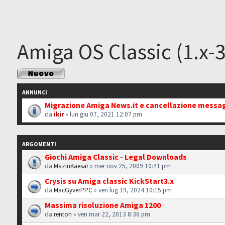
Amiga OS Classic (1.x-3
Scrivi un nuovo
argomento
ANNUNCI
Migrazione Amiga News.it e cancellazione messa
da
ikir
» lun giu 07, 2021 12:07 pm
ARGOMENTI
Giochi Amiga Classic - Legal Downloads
da
MazinKaesar
» mer nov 25, 2009 10:41 pm
Crysis su Amiga classic KickStart3.x
da
MacGyverPPC
» ven lug 19, 2024 10:15 pm
Massima risoluzione Amiga 1200
da
renton
» ven mar 22, 2013 8:36 pm