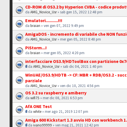
CD-ROM di OS3.2 by Hyperion CVBA - codice prodot
da
AMG_Novice_Usr
» sab gen 15, 2022 12:48 pm
Emulatori...........!!!
da
braian
» ven gen 07, 2022 9:49 pm
AmigaDOS - incremento di variabile che NON funz
da
AMG_Novice_Usr
» mer gen 05, 2022 8:48 pm
PiStorm...!
da
braian
» mer gen 05, 2022 4:20 pm
interfacciare OS3.9/HDToolBox con partizione 0x7
da
AMG_Novice_Usr
» sab dic 04, 2021 1:40 pm
WinUAE/OS3.9/HDTB -> CF: MBR + RDB/OS3.2 - suc
parziale
da
AMG_Novice_Usr
» ven dic 10, 2021 4:56 pm
OS 3.2 su raspberry e amiberry
da
wifi75
» mer dic 08, 2021 6:53 pm
AfA ONE Test
da
white
» mer ago 21, 2019 12:07 pm
Amiga 600 Kickstart 1.3 avvio HD con workbench 1
da
ivano99999
» ven mag 21, 2021 12:42 pm