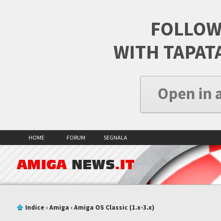
FOLLOW
WITH TAPAT
Open in 
HOME
FORUM
SEGNALA
AMIGA
NEWS
.IT
Indice
‹
Amiga
‹
Amiga OS Classic (1.x-3.x)