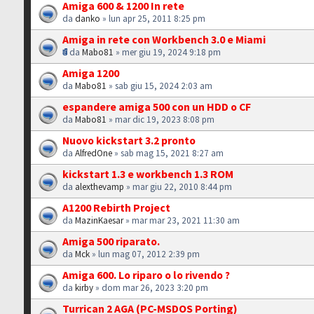
Amiga 600 & 1200 In rete
da
danko
» lun apr 25, 2011 8:25 pm
Amiga in rete con Workbench 3.0 e Miami
da
Mabo81
» mer giu 19, 2024 9:18 pm
Amiga 1200
da
Mabo81
» sab giu 15, 2024 2:03 am
espandere amiga 500 con un HDD o CF
da
Mabo81
» mar dic 19, 2023 8:08 pm
Nuovo kickstart 3.2 pronto
da
AlfredOne
» sab mag 15, 2021 8:27 am
kickstart 1.3 e workbench 1.3 ROM
da
alexthevamp
» mar giu 22, 2010 8:44 pm
A1200 Rebirth Project
da
MazinKaesar
» mar mar 23, 2021 11:30 am
Amiga 500 riparato.
da
Mck
» lun mag 07, 2012 2:39 pm
Amiga 600. Lo riparo o lo rivendo ?
da
kirby
» dom mar 26, 2023 3:20 pm
Turrican 2 AGA (PC-MSDOS Porting)