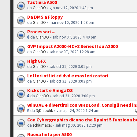
Tastiera A500
da
GianDO
» gio nov 12, 2020 1:48 pm
Da DMS a Floppy
da
GianDO
» mar nov 10, 2020 1:08 pm
Processori ...
da
GianDO
» sab nov 07, 2020 4:40 pm
GVP Impact A2000-HC+8 Series II su A2000
da
GianDO
» sab nov 07, 2020 12:28 am
HighGFX
da
GianDO
» sab ott 31, 2020 3:01 pm
Lettori ottici cd dvd e masterizzatori
da
GianDO
» sab ott 31, 2020 3:03 pm
Kickstart e AmigaOS
da
GianDO
» sab ott 31, 2020 3:00 pm
WinUAE e divertirsi con WHDLoad. Consigli need ins
da
DjDiabolik
» ven apr 24, 2020 1:24 am
Con Cybergraphics dicono che Dpaint 5 funziona b
da
schiumacal
» sab mag 09, 2020 12:29 pm
Nuova linfa per A500