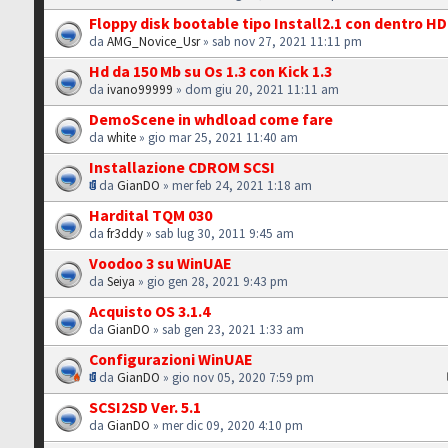
Floppy disk bootable tipo Install2.1 con dentro H
da
AMG_Novice_Usr
» sab nov 27, 2021 11:11 pm
Hd da 150 Mb su Os 1.3 con Kick 1.3
da
ivano99999
» dom giu 20, 2021 11:11 am
DemoScene in whdload come fare
da
white
» gio mar 25, 2021 11:40 am
Installazione CDROM SCSI
da
GianDO
» mer feb 24, 2021 1:18 am
Hardital TQM 030
da
fr3ddy
» sab lug 30, 2011 9:45 am
Voodoo 3 su WinUAE
da
Seiya
» gio gen 28, 2021 9:43 pm
Acquisto OS 3.1.4
da
GianDO
» sab gen 23, 2021 1:33 am
Configurazioni WinUAE
da
GianDO
» gio nov 05, 2020 7:59 pm
SCSI2SD Ver. 5.1
da
GianDO
» mer dic 09, 2020 4:10 pm