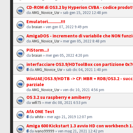
CD-ROM di OS3.2 by Hyperion CVBA - codice prodot
da
AMG_Novice_Usr
» sab gen 15, 2022 12:48 pm
Emulatori...........!!!
da
braian
» ven gen 07, 2022 9:49 pm
AmigaDOS - incremento di variabile che NON funz
da
AMG_Novice_Usr
» mer gen 05, 2022 8:48 pm
PiStorm...!
da
braian
» mer gen 05, 2022 4:20 pm
interfacciare OS3.9/HDToolBox con partizione 0x7
da
AMG_Novice_Usr
» sab dic 04, 2021 1:40 pm
WinUAE/OS3.9/HDTB -> CF: MBR + RDB/OS3.2 - suc
parziale
da
AMG_Novice_Usr
» ven dic 10, 2021 4:56 pm
OS 3.2 su raspberry e amiberry
da
wifi75
» mer dic 08, 2021 6:53 pm
AfA ONE Test
da
white
» mer ago 21, 2019 12:07 pm
Amiga 600 Kickstart 1.3 avvio HD con workbench 1
da
ivano99999
» ven mag 21, 2021 12:42 pm