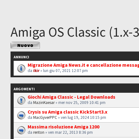
Amiga OS Classic (1.x-3
Scrivi un nuovo
argomento
ANNUNCI
Migrazione Amiga News.it e cancellazione messa
da
ikir
» lun giu 07, 2021 12:07 pm
ARGOMENTI
Giochi Amiga Classic - Legal Downloads
da
MazinKaesar
» mer nov 25, 2009 10:41 pm
Crysis su Amiga classic KickStart3.x
da
MacGyverPPC
» ven lug 19, 2024 10:15 pm
Massima risoluzione Amiga 1200
da
renton
» ven mar 22, 2013 8:36 pm