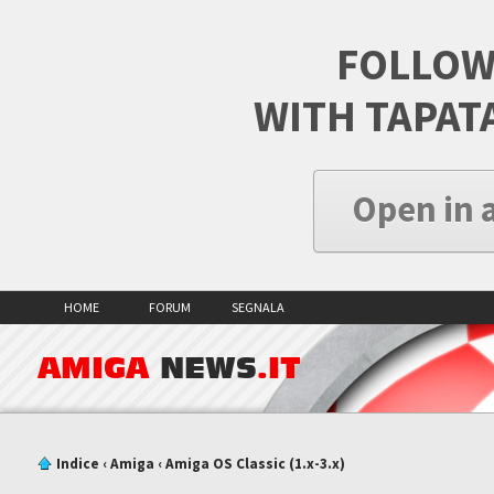
FOLLOW
WITH TAPAT
Open in 
HOME
FORUM
SEGNALA
AMIGA
NEWS
.IT
Indice
‹
Amiga
‹
Amiga OS Classic (1.x-3.x)