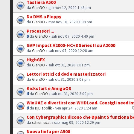
Tastiera A500
da
GianDO
» gio nov 12, 2020 1:48 pm
Da DMS a Floppy
da
GianDO
» mar nov 10, 2020 1:08 pm
Processori ...
da
GianDO
» sab nov 07, 2020 4:40 pm
GVP Impact A2000-HC+8 Series II su A2000
da
GianDO
» sab nov 07, 2020 12:28 am
HighGFX
da
GianDO
» sab ott 31, 2020 3:01 pm
Lettori ottici cd dvd e masterizzatori
da
GianDO
» sab ott 31, 2020 3:03 pm
Kickstart e AmigaOS
da
GianDO
» sab ott 31, 2020 3:00 pm
WinUAE e divertirsi con WHDLoad. Consigli need ins
da
DjDiabolik
» ven apr 24, 2020 1:24 am
Con Cybergraphics dicono che Dpaint 5 funziona b
da
schiumacal
» sab mag 09, 2020 12:29 pm
Nuova linfa per A500