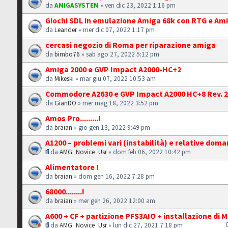
da
AMIGASYSTEM
» ven dic 23, 2022 1:16 pm
Giochi SDL in emulazione Amiga 68k con RTG e Am
da
Leander
» mer dic 07, 2022 1:17 pm
cercasi negozio di Roma per riparazione amiga
da
bimbo76
» sab ago 27, 2022 5:12 pm
Amiga 2000 e GVP Impact A2000-HC+2
da
Mikeski
» mar giu 07, 2022 10:53 am
Commodore A2630 e GVP Impact A2000 HC+8 Rev. 
da
GianDO
» mer mag 18, 2022 3:52 pm
Amos Pro.........!
da
braian
» gio gen 13, 2022 9:49 pm
A1200 – problemi vari (instabilità) e relative dom
da
AMG_Novice_Usr
» dom feb 06, 2022 10:42 pm
Alimentatore !
da
braian
» dom gen 16, 2022 7:28 pm
68000........!
da
braian
» mer gen 26, 2022 12:00 am
A600 + CF + partizione PFS3AIO + installazione di M
da
AMG_Novice_Usr
» lun dic 27, 2021 7:18 pm