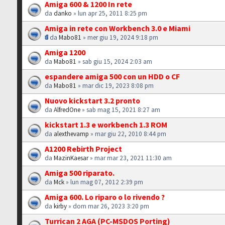
Amiga 600 & 1200 In rete
da
danko
» lun apr 25, 2011 8:25 pm
Amiga in rete con Workbench 3.0 e Miami
da
Mabo81
» mer giu 19, 2024 9:18 pm
Amiga 1200
da
Mabo81
» sab giu 15, 2024 2:03 am
espandere amiga 500 con un HDD o CF
da
Mabo81
» mar dic 19, 2023 8:08 pm
Nuovo kickstart 3.2 pronto
da
AlfredOne
» sab mag 15, 2021 8:27 am
kickstart 1.3 e workbench 1.3 ROM
da
alexthevamp
» mar giu 22, 2010 8:44 pm
A1200 Rebirth Project
da
MazinKaesar
» mar mar 23, 2021 11:30 am
Amiga 500 riparato.
da
Mck
» lun mag 07, 2012 2:39 pm
Amiga 600. Lo riparo o lo rivendo ?
da
kirby
» dom mar 26, 2023 3:20 pm
Turrican 2 AGA (PC-MSDOS Porting)