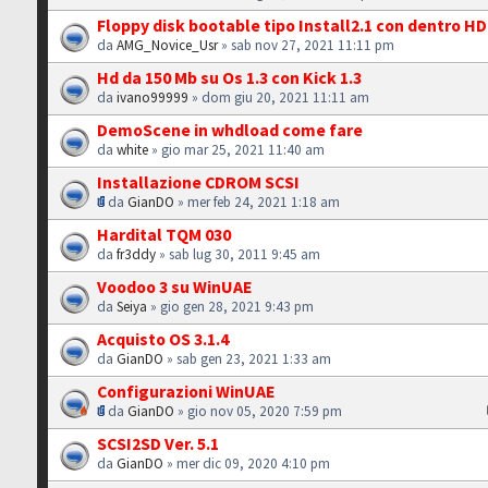
Floppy disk bootable tipo Install2.1 con dentro H
da
AMG_Novice_Usr
» sab nov 27, 2021 11:11 pm
Hd da 150 Mb su Os 1.3 con Kick 1.3
da
ivano99999
» dom giu 20, 2021 11:11 am
DemoScene in whdload come fare
da
white
» gio mar 25, 2021 11:40 am
Installazione CDROM SCSI
da
GianDO
» mer feb 24, 2021 1:18 am
Hardital TQM 030
da
fr3ddy
» sab lug 30, 2011 9:45 am
Voodoo 3 su WinUAE
da
Seiya
» gio gen 28, 2021 9:43 pm
Acquisto OS 3.1.4
da
GianDO
» sab gen 23, 2021 1:33 am
Configurazioni WinUAE
da
GianDO
» gio nov 05, 2020 7:59 pm
SCSI2SD Ver. 5.1
da
GianDO
» mer dic 09, 2020 4:10 pm