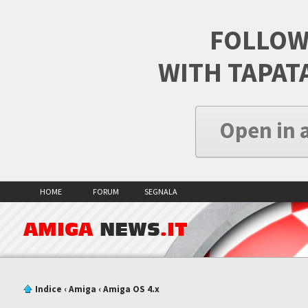
FOLLOW
WITH TAPAT
Open in 
HOME
FORUM
SEGNALA
AMIGA
NEWS
.IT
Indice
‹
Amiga
‹
Amiga OS 4.x