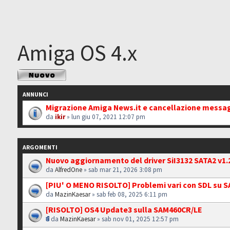
Amiga OS 4.x
Scrivi un nuovo
argomento
ANNUNCI
Migrazione Amiga News.it e cancellazione messa
da
ikir
» lun giu 07, 2021 12:07 pm
ARGOMENTI
Nuovo aggiornamento del driver SiI3132 SATA2 v1.
da
AlfredOne
» sab mar 21, 2026 3:08 pm
[PIU' O MENO RISOLTO] Problemi vari con SDL su 
da
MazinKaesar
» sab feb 08, 2025 6:11 pm
[RISOLTO] OS4 Update3 sulla SAM460CR/LE
da
MazinKaesar
» sab nov 01, 2025 12:57 pm