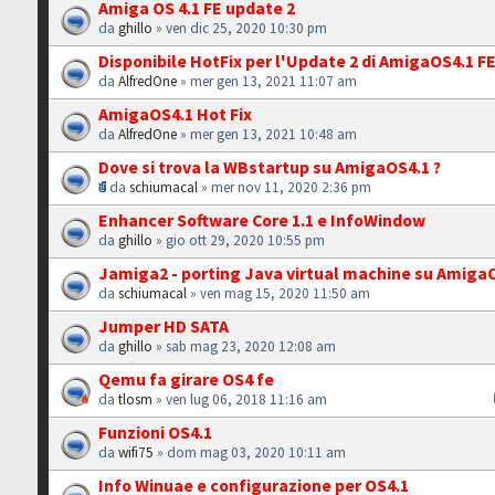
Amiga OS 4.1 FE update 2
da
ghillo
» ven dic 25, 2020 10:30 pm
Disponibile HotFix per l'Update 2 di AmigaOS4.1 F
da
AlfredOne
» mer gen 13, 2021 11:07 am
AmigaOS4.1 Hot Fix
da
AlfredOne
» mer gen 13, 2021 10:48 am
Dove si trova la WBstartup su AmigaOS4.1 ?
da
schiumacal
» mer nov 11, 2020 2:36 pm
Enhancer Software Core 1.1 e InfoWindow
da
ghillo
» gio ott 29, 2020 10:55 pm
Jamiga2 - porting Java virtual machine su Amiga
da
schiumacal
» ven mag 15, 2020 11:50 am
Jumper HD SATA
da
ghillo
» sab mag 23, 2020 12:08 am
Qemu fa girare OS4 fe
da
tlosm
» ven lug 06, 2018 11:16 am
Funzioni OS4.1
da
wifi75
» dom mag 03, 2020 10:11 am
Info Winuae e configurazione per OS4.1