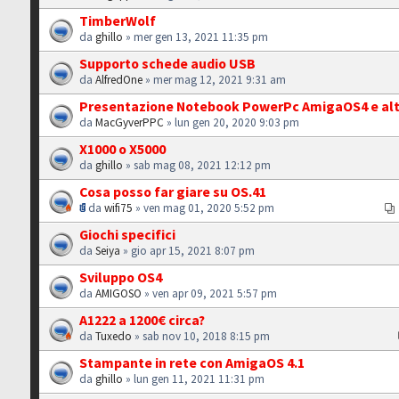
TimberWolf
da
ghillo
» mer gen 13, 2021 11:35 pm
Supporto schede audio USB
da
AlfredOne
» mer mag 12, 2021 9:31 am
Presentazione Notebook PowerPc AmigaOS4 e alt
da
MacGyverPPC
» lun gen 20, 2020 9:03 pm
X1000 o X5000
da
ghillo
» sab mag 08, 2021 12:12 pm
Cosa posso far giare su OS.41
da
wifi75
» ven mag 01, 2020 5:52 pm
Giochi specifici
da
Seiya
» gio apr 15, 2021 8:07 pm
Sviluppo OS4
da
AMIGOSO
» ven apr 09, 2021 5:57 pm
A1222 a 1200€ circa?
da
Tuxedo
» sab nov 10, 2018 8:15 pm
Stampante in rete con AmigaOS 4.1
da
ghillo
» lun gen 11, 2021 11:31 pm