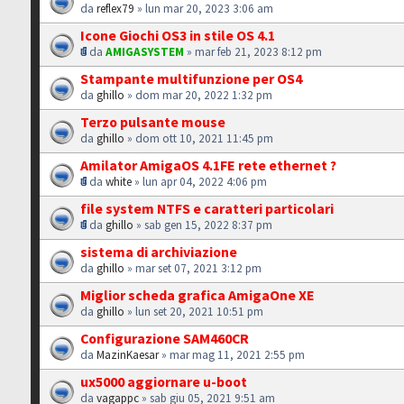
da
reflex79
» lun mar 20, 2023 3:06 am
Icone Giochi OS3 in stile OS 4.1
da
AMIGASYSTEM
» mar feb 21, 2023 8:12 pm
Stampante multifunzione per OS4
da
ghillo
» dom mar 20, 2022 1:32 pm
Terzo pulsante mouse
da
ghillo
» dom ott 10, 2021 11:45 pm
Amilator AmigaOS 4.1FE rete ethernet ?
da
white
» lun apr 04, 2022 4:06 pm
file system NTFS e caratteri particolari
da
ghillo
» sab gen 15, 2022 8:37 pm
sistema di archiviazione
da
ghillo
» mar set 07, 2021 3:12 pm
Miglior scheda grafica AmigaOne XE
da
ghillo
» lun set 20, 2021 10:51 pm
Configurazione SAM460CR
da
MazinKaesar
» mar mag 11, 2021 2:55 pm
ux5000 aggiornare u-boot
da
vagappc
» sab giu 05, 2021 9:51 am