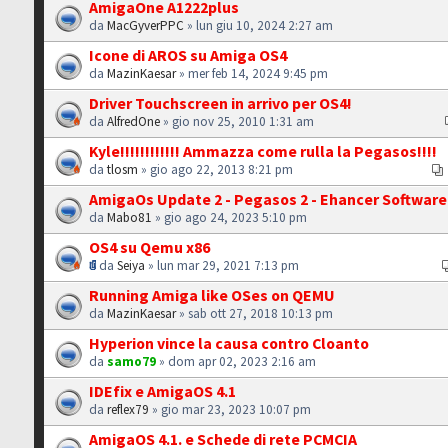
AmigaOne A1222plus
da
MacGyverPPC
» lun giu 10, 2024 2:27 am
Icone di AROS su Amiga OS4
da
MazinKaesar
» mer feb 14, 2024 9:45 pm
Driver Touchscreen in arrivo per OS4!
da
AlfredOne
» gio nov 25, 2010 1:31 am
Kyle!!!!!!!!!!!! Ammazza come rulla la Pegasos!!!!
da
tlosm
» gio ago 22, 2013 8:21 pm
AmigaOs Update 2 - Pegasos 2 - Ehancer Software 
da
Mabo81
» gio ago 24, 2023 5:10 pm
OS4 su Qemu x86
da
Seiya
» lun mar 29, 2021 7:13 pm
Running Amiga like OSes on QEMU
da
MazinKaesar
» sab ott 27, 2018 10:13 pm
Hyperion vince la causa contro Cloanto
da
samo79
» dom apr 02, 2023 2:16 am
IDEfix e AmigaOS 4.1
da
reflex79
» gio mar 23, 2023 10:07 pm
AmigaOS 4.1. e Schede di rete PCMCIA