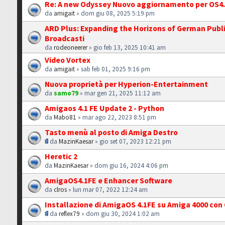
Re: A new Odyssey Nuovo aggiornamento per OS4
da
amigait
» dom giu 08, 2025 5:19 pm
ARD Plus: Expanding the Horizons of German Publ
Broadcasti
da
rodeoneerer
» gio feb 13, 2025 10:41 am
Video Vortex
da
amigait
» sab feb 01, 2025 9:16 pm
Nuova proprietà per Hyperion-Entertainment
da
samo79
» mar gen 21, 2025 11:12 am
Amigaos 4.1 FE Update 2 - Python
da
Mabo81
» mar ago 22, 2023 8:51 pm
Tasto menù al posto di Amiga Destro
da
MazinKaesar
» gio set 07, 2023 12:21 pm
Heretic 2
da
MazinKaesar
» dom giu 16, 2024 4:06 pm
AmigaOS4.1FE e Enhancer Software
da
clros
» lun mar 07, 2022 12:24 am
Installazione di AmigaOS 4.1FE su Amiga 4000 co
da
reflex79
» dom giu 30, 2024 1:02 am