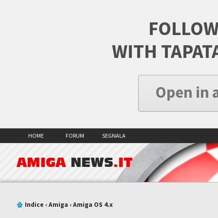
FOLLOW
WITH TAPAT
Open in 
HOME
FORUM
SEGNALA
AMIGA
NEWS
.IT
Indice
‹
Amiga
‹
Amiga OS 4.x