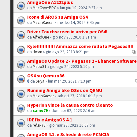
AmigaOne A1222plus
da
MacGyverPPC
» lun giu 10, 2024 2:27 am
Icone di AROS su Amiga OS4
da
MazinKaesar
» mer feb 14, 2024 9:45 pm
Driver Touchscreen in arrivo per OS4!
da
AlfredOne
» gio nov 25, 2010 1:31 am
Kyle!!!!!!!!!!!! Ammazza come rulla la Pegasos!!!!
da
tlosm
» gio ago 22, 2013 8:21 pm
AmigaOs Update 2 - Pegasos 2 - Ehancer Software 
da
Mabo81
» gio ago 24, 2023 5:10 pm
OS4 su Qemu x86
da
Seiya
» lun mar 29, 2021 7:13 pm
Running Amiga like OSes on QEMU
da
MazinKaesar
» sab ott 27, 2018 10:13 pm
Hyperion vince la causa contro Cloanto
da
samo79
» dom apr 02, 2023 2:16 am
IDEfix e AmigaOS 4.1
da
reflex79
» gio mar 23, 2023 10:07 pm
AmigaOS 4.1. e Schede di rete PCMCIA