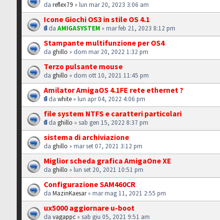
da
reflex79
» lun mar 20, 2023 3:06 am
Icone Giochi OS3 in stile OS 4.1
da
AMIGASYSTEM
» mar feb 21, 2023 8:12 pm
Stampante multifunzione per OS4
da
ghillo
» dom mar 20, 2022 1:32 pm
Terzo pulsante mouse
da
ghillo
» dom ott 10, 2021 11:45 pm
Amilator AmigaOS 4.1FE rete ethernet ?
da
white
» lun apr 04, 2022 4:06 pm
file system NTFS e caratteri particolari
da
ghillo
» sab gen 15, 2022 8:37 pm
sistema di archiviazione
da
ghillo
» mar set 07, 2021 3:12 pm
Miglior scheda grafica AmigaOne XE
da
ghillo
» lun set 20, 2021 10:51 pm
Configurazione SAM460CR
da
MazinKaesar
» mar mag 11, 2021 2:55 pm
ux5000 aggiornare u-boot
da
vagappc
» sab giu 05, 2021 9:51 am