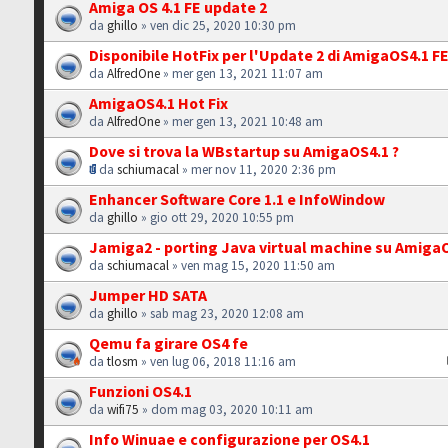
Amiga OS 4.1 FE update 2
da
ghillo
» ven dic 25, 2020 10:30 pm
Disponibile HotFix per l'Update 2 di AmigaOS4.1 F
da
AlfredOne
» mer gen 13, 2021 11:07 am
AmigaOS4.1 Hot Fix
da
AlfredOne
» mer gen 13, 2021 10:48 am
Dove si trova la WBstartup su AmigaOS4.1 ?
da
schiumacal
» mer nov 11, 2020 2:36 pm
Enhancer Software Core 1.1 e InfoWindow
da
ghillo
» gio ott 29, 2020 10:55 pm
Jamiga2 - porting Java virtual machine su Amiga
da
schiumacal
» ven mag 15, 2020 11:50 am
Jumper HD SATA
da
ghillo
» sab mag 23, 2020 12:08 am
Qemu fa girare OS4 fe
da
tlosm
» ven lug 06, 2018 11:16 am
Funzioni OS4.1
da
wifi75
» dom mag 03, 2020 10:11 am
Info Winuae e configurazione per OS4.1