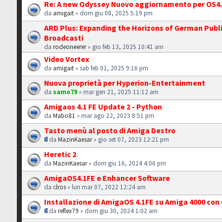
Re: A new Odyssey Nuovo aggiornamento per OS4
da
amigait
» dom giu 08, 2025 5:19 pm
ARD Plus: Expanding the Horizons of German Publ
Broadcasti
da
rodeoneerer
» gio feb 13, 2025 10:41 am
Video Vortex
da
amigait
» sab feb 01, 2025 9:16 pm
Nuova proprietà per Hyperion-Entertainment
da
samo79
» mar gen 21, 2025 11:12 am
Amigaos 4.1 FE Update 2 - Python
da
Mabo81
» mar ago 22, 2023 8:51 pm
Tasto menù al posto di Amiga Destro
da
MazinKaesar
» gio set 07, 2023 12:21 pm
Heretic 2
da
MazinKaesar
» dom giu 16, 2024 4:06 pm
AmigaOS4.1FE e Enhancer Software
da
clros
» lun mar 07, 2022 12:24 am
Installazione di AmigaOS 4.1FE su Amiga 4000 co
da
reflex79
» dom giu 30, 2024 1:02 am