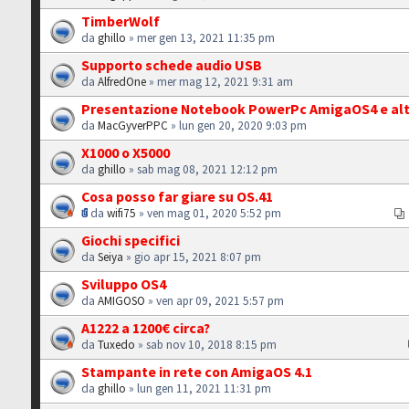
TimberWolf
da
ghillo
» mer gen 13, 2021 11:35 pm
Supporto schede audio USB
da
AlfredOne
» mer mag 12, 2021 9:31 am
Presentazione Notebook PowerPc AmigaOS4 e alt
da
MacGyverPPC
» lun gen 20, 2020 9:03 pm
X1000 o X5000
da
ghillo
» sab mag 08, 2021 12:12 pm
Cosa posso far giare su OS.41
da
wifi75
» ven mag 01, 2020 5:52 pm
Giochi specifici
da
Seiya
» gio apr 15, 2021 8:07 pm
Sviluppo OS4
da
AMIGOSO
» ven apr 09, 2021 5:57 pm
A1222 a 1200€ circa?
da
Tuxedo
» sab nov 10, 2018 8:15 pm
Stampante in rete con AmigaOS 4.1
da
ghillo
» lun gen 11, 2021 11:31 pm