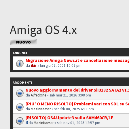
Amiga OS 4.x
Scrivi un nuovo
argomento
ANNUNCI
Migrazione Amiga News.it e cancellazione messa
da
ikir
» lun giu 07, 2021 12:07 pm
ARGOMENTI
Nuovo aggiornamento del driver SiI3132 SATA2 v1.
da
AlfredOne
» sab mar 21, 2026 3:08 pm
[PIU' O MENO RISOLTO] Problemi vari con SDL su 
da
MazinKaesar
» sab feb 08, 2025 6:11 pm
[RISOLTO] OS4 Update3 sulla SAM460CR/LE
da
MazinKaesar
» sab nov 01, 2025 12:57 pm