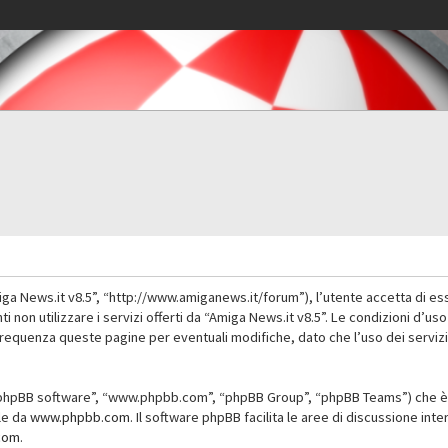
iga News.it v8.5”, “http://www.amiganews.it/forum”), l’utente accetta di es
nti non utilizzare i servizi offerti da “Amiga News.it v8.5”. Le condizioni
 frequenza queste pagine per eventuali modifiche, dato che l’uso dei servizi
”, “phpBB software”, “www.phpbb.com”, “phpBB Group”, “phpBB Teams”) che è 
ile da
www.phpbb.com
. Il software phpBB facilita le aree di discussione in
com
.