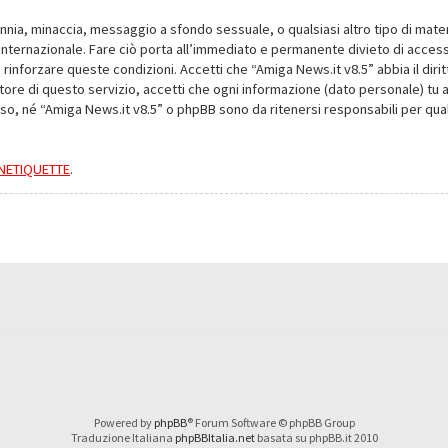
alunnia, minaccia, messaggio a sfondo sessuale, o qualsiasi altro tipo di mat
nternazionale. Fare ciò porta all’immediato e permanente divieto di accesso,
e rinforzare queste condizioni. Accetti che “Amiga News.it v8.5” abbia il dir
ore di questo servizio, accetti che ogni informazione (dato personale) tu 
nso, né “Amiga News.it v8.5” o phpBB sono da ritenersi responsabili per q
a NETIQUETTE
.
Powered by
phpBB
® Forum Software © phpBB Group
Traduzione Italiana
phpBBItalia.net
basata su phpBB.it 2010