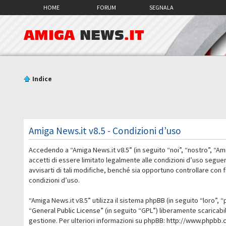
HOME
FORUM
SEGNALA
AMIGA
NEWS
.IT
Indice
Amiga News.it v8.5 - Condizioni d’uso
Accedendo a “Amiga News.it v8.5” (in seguito “noi”, “nostro”, “Am
accetti di essere limitato legalmente alle condizioni d’uso segue
avvisarti di tali modifiche, benché sia opportuno controllare con
condizioni d’uso.
“Amiga News.it v8.5” utilizza il sistema phpBB (in seguito “loro
“
General Public License
” (in seguito “GPL”) liberamente scaricab
gestione. Per ulteriori informazioni su phpBB:
http://www.phpbb.