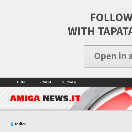
FOLLOW
WITH TAPAT
Open in 
HOME
FORUM
SEGNALA
AMIGA
NEWS
.IT
Indice