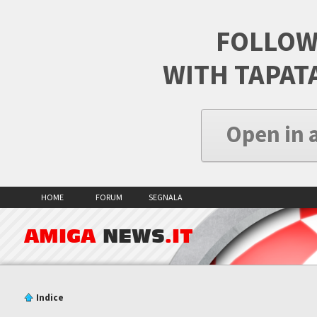
FOLLOW
WITH TAPAT
Open in 
HOME
FORUM
SEGNALA
AMIGA
NEWS
.IT
Indice