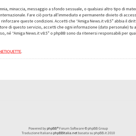
alunnia, minaccia, messaggio a sfondo sessuale, o qualsiasi altro tipo di mat
nternazionale. Fare ciò porta all’immediato e permanente divieto di accesso,
e rinforzare queste condizioni. Accetti che “Amiga News.it v8.5” abbia il dir
ore di questo servizio, accetti che ogni informazione (dato personale) tu 
nso, né “Amiga News.it v8.5” o phpBB sono da ritenersi responsabili per q
a NETIQUETTE
.
Powered by
phpBB
® Forum Software © phpBB Group
Traduzione Italiana
phpBBItalia.net
basata su phpBB.it 2010