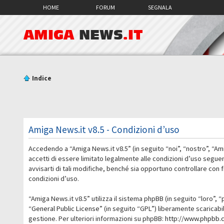
HOME
FORUM
SEGNALA
AMIGA
NEWS
.IT
Indice
Amiga News.it v8.5 - Condizioni d’uso
Accedendo a “Amiga News.it v8.5” (in seguito “noi”, “nostro”, “Am
accetti di essere limitato legalmente alle condizioni d’uso segue
avvisarti di tali modifiche, benché sia opportuno controllare con
condizioni d’uso.
“Amiga News.it v8.5” utilizza il sistema phpBB (in seguito “loro
“
General Public License
” (in seguito “GPL”) liberamente scaricab
gestione. Per ulteriori informazioni su phpBB:
http://www.phpbb.