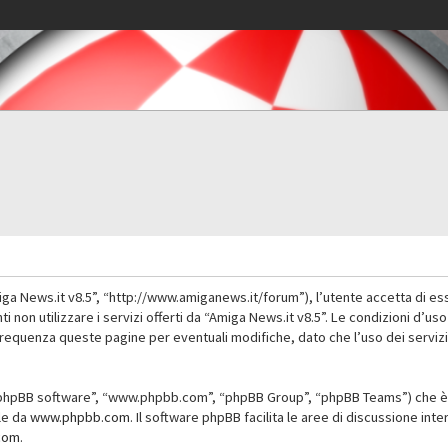
iga News.it v8.5”, “http://www.amiganews.it/forum”), l’utente accetta di es
nti non utilizzare i servizi offerti da “Amiga News.it v8.5”. Le condizioni
 frequenza queste pagine per eventuali modifiche, dato che l’uso dei servizi
”, “phpBB software”, “www.phpbb.com”, “phpBB Group”, “phpBB Teams”) che è 
ile da
www.phpbb.com
. Il software phpBB facilita le aree di discussione in
com
.