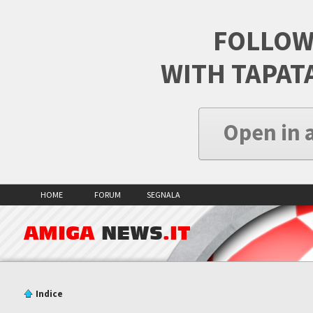
FOLLOW
WITH TAPAT
Open in 
HOME
FORUM
SEGNALA
AMIGA
NEWS
.IT
Indice