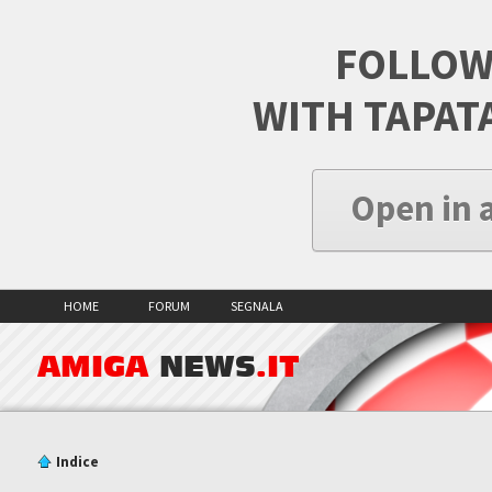
FOLLOW
WITH TAPAT
Open in 
HOME
FORUM
SEGNALA
AMIGA
NEWS
.IT
Indice