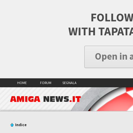
FOLLOW
WITH TAPAT
Open in 
HOME
FORUM
SEGNALA
AMIGA
NEWS
.IT
Indice