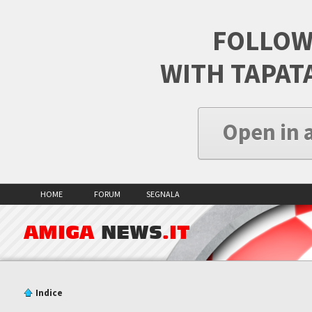
FOLLOW
WITH TAPAT
Open in 
HOME
FORUM
SEGNALA
AMIGA
NEWS
.IT
Indice