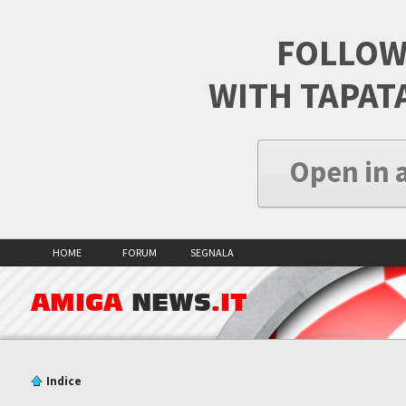
FOLLOW
WITH TAPAT
Open in 
HOME
FORUM
SEGNALA
AMIGA
NEWS
.IT
Indice