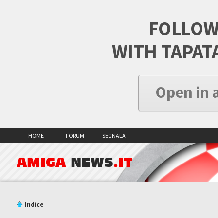
FOLLOW
WITH TAPAT
Open in 
HOME
FORUM
SEGNALA
AMIGA
NEWS
.IT
Indice