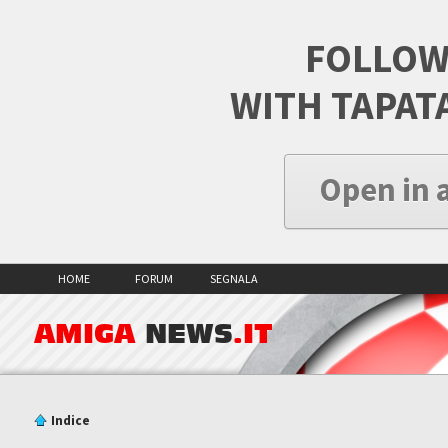
FOLLOW
WITH TAPAT
Open in 
HOME
FORUM
SEGNALA
AMIGA
NEWS
.IT
Indice